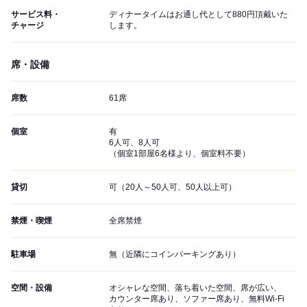
サービス料・
ディナータイムはお通し代として880円頂戴いた
チャージ
します。
席・設備
席数
61席
個室
有
6人可、8人可
（個室1部屋6名様より、個室料不要）
貸切
可（20人～50人可、50人以上可）
禁煙・喫煙
全席禁煙
駐車場
無（近隣にコインパーキングあり）
空間・設備
オシャレな空間、落ち着いた空間、席が広い、
カウンター席あり、ソファー席あり、無料Wi-Fi