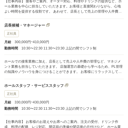
【仕事内容】 接客やご案内、オーダー対応、料理やドリンクの提供など、ホ
ール業務を中心に担当していただきます。お客様と直接関わりながら、心地
よい時間を提供する役割です。 あわせて、店長として売上の管理や人件費の
コントロールなど、店舗運営に関わるマネジメント業務もお任せします。
日々の業務を通じて経営の基礎を学ぶことができ、PLの見方や数字管理の知
店長候補・マネージャー
識も身につけられる環境です。 現場での接客力と、店舗を動かす経営視点の
両方を磨きながら、お客様がゆったりと過ごせる空間づくりに取り組んでい
正社員
きましょう。
月給
300,000円~410,000円
勤務時間
10:30〜22:30 11:30〜23:30 上記の間でシフト制
ホールでの接客業務に加え、店長として売上や人件費の管理など、マネジメ
ント業務も担当していただきます。 店舗運営の基礎から学べるため、PL管理
の知識やノウハウを身につけることができます。 お客様にリラックスして過
ごしていただける空間を作り、居心地の良いお店づくりに貢献してくださ
い。
ホールスタッフ・サービススタッフ
正社員
月給
330,000円~430,000円
勤務時間
10:30〜22:30 11:30〜23:30 上記の間でシフト制
【仕事内容】 お客様のお迎えやお席へのご案内、注文の受付、ドリンク作
成、料理の配膳、レジ対応、開店前の準備や閉店後の片付けなど、ホール業