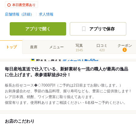
本日夜空席あり
店舗情報（詳細）
求人情報
アプリで開く
アプリで保存
写真
口コミ
クーポン
トップ
座席
メニュー
1545
420
1
50
貯まる・使える
ディナーで人数×
pt
毎日産地直送で仕入ている、新鮮素材を一流の職人が最高の逸品
に仕上げます。表参道駅徒歩2分！
板長お任せコース◆◇7000円!!（ご予約は2日前までお願い致します。）
お刺身盛合わせ、季節の逸品料理、握り寿司なども、豊富にご提供致します !
レア日本酒、焼酎、ワイン豊富に取り揃えてあります。
個室有ります。使用料ありますご相談ください・6名様〜ご予約ください。
お店のこだわり