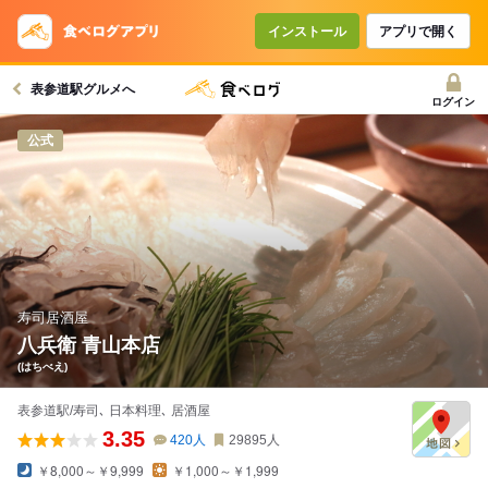
コースで使えるクーポン
戻る
インストール
アプリで開く
表参道駅グルメへ
クーポンを利用せず予約する
ログイン
公式
寿司居酒屋
八兵衛 青山本店
(はちべえ)
表参道駅/寿司､ 日本料理､ 居酒屋
3.35
420
人
29895
人
￥8,000～￥9,999
￥1,000～￥1,999