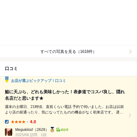
すべての写真を見る（1618件）
口コミ
お店が選ぶピックアップ！口コミ
鮨に天ぷら、どれも美味しかった！表参道でコスパ良し、隠れ
名店だと思います★
週末の土曜日、21時頃、直前くらい電話 予約で伺いました。お店は以前
より店の前通ったり、気になってたものの機会がなく初来店です。 遅め
の時間だったので、お客さんが一旦引いて お店は落ち着いていました。
4.0
早い時間はファミリーで来られてる方もいますね、 仕切りが高過ぎず、
Dinner:
入りやすいお店だと思います。 今回はカウンターで頂きましたが、 テー
Megukiiis//
（2628）
ブル席、奥には個室もありました★ ...
2025/08 訪問
1回