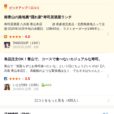
ピックアップ！口コミ
南青山の路地裏"隠れ家"寿司居酒屋ランチ
寿司居酒屋 八兵衛 青山本店 @ 表参道交差点・北西角路地入って左
側 2025年10月中旬の水曜日、13時45分。 ラストオーダーが14時半とい
う、遅めのランチ派にはありがたいお店。 この時間なので、だいぶ落ち
4.0
着いてきたタイミング。 店内入って左壁側、四人掛けテー...
Lunch:
TAKEGOJP
（1347）
2025/10 訪問
6回
単品注文OK！青山で、コースで食べないカジュアルな寿司。
青山で「気取らずにお寿司食べたいな」という日にちょうどいいのが【八
兵衛 青山本店】。 高級鮨のような緊張感はなく、でもネタはちゃんとし
ている。フランクに楽しめるカジュアル寿司...
3.5
Dinner:
いとぴ283
（1195）
2026/03 訪問
2回
口コミをもっと見る（420人）