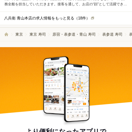
務全般を担当していただきます。接客を通して、お店の“顔”として活躍できる
ポジションです。 経験を積んだ後は、店長候補としてステップアップも可能
です。売上やコストの管理、スタッフのシフト管理など、店舗運営に関わる
八兵衛 青山本店の求人情報をもっと見る（
18
件）
マネジメント業務にもチャレンジしていただきます。数字の見方やPLの考え
方など、経営の基礎からしっかり学べる環境が整っています。 日々の接客だ
けでなく、「どんなお店にしていくか」を考えながら働けるのも魅力です。
東京
東京 寿司
原宿・表参道・青山 寿司
表参道 寿司
お客様がゆったりと過ごせる空間づくりを目指し、一緒に愛される店舗を育
てていきましょう。
より便利になったアプリで