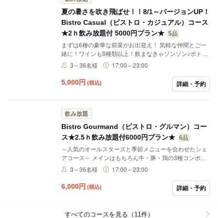
夏の暑さを吹き飛ばせ！！8/1～バージョンUP！
Bistro Casual（ビストロ・カジュアル）コース
★2ｈ飲み放題付 5000円プラン★
5品
まずは6種の豪華な前菜がお出迎え！ 気軽な仲間とご一
緒に！ワインも8種類以上！飲まなきゃソンソン♪ボトル
だってＯＫ！ フリードリンクは、お席2時間（LO30分
3～36名様
17:00～23:00
前）です
5,000
円
(税込)
詳細・予約
飲み放題
Bistro Gourmand（ビストロ・グルマン）コー
ス★2.5ｈ飲み放題付6000円プラン★
6品
～人気のオールスターズと季節メニューを合わせたシェ
アコース～ メインはもちろん牛・豚・鶏の3種コンボ☆
人気のオールスターをはじめ限定の季節メニューもコー
3～36名様
17:00～23:00
スに盛り込みました！ワインはなんと8種類以上！飲ま
なきゃソンソン♪ボトルだってＯＫ！ フリードリンクは
6,000
円
(税込)
詳細・予約
お席2時間30分（LO30分前）
すべてのコースを見る（11件）