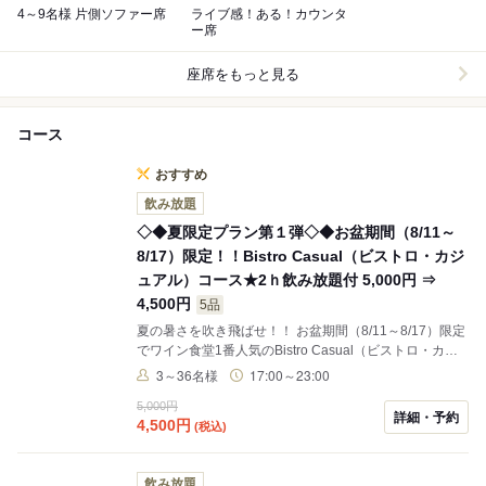
4～9名様 片側ソファー席
ライブ感！ある！カウンタ
ー席
座席をもっと見る
コース
おすすめ
飲み放題
◇◆夏限定プラン第１弾◇◆お盆期間（8/11～
8/17）限定！！Bistro Casual（ビストロ・カジ
ュアル）コース★2ｈ飲み放題付 5,000円 ⇒
4,500円
5品
夏の暑さを吹き飛ばせ！！ お盆期間（8/11～8/17）限定
でワイン食堂1番人気のBistro Casual（ビストロ・カジ
ュアル）コースが4,500円に★
3～36名様
17:00～23:00
5,000円
詳細・予約
4,500
円
(税込)
飲み放題