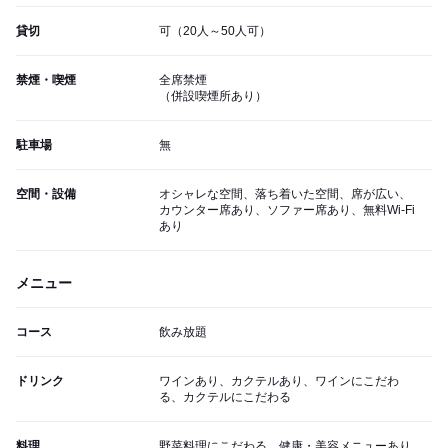
貸切
可（20人～50人可）
禁煙・喫煙
全席禁煙
（併設喫煙所あり）
駐車場
無
空間・設備
オシャレな空間、落ち着いた空間、席が広い、
カウンター席あり、ソファー席あり、無料Wi-Fi
あり
メニュー
コース
飲み放題
ドリンク
ワインあり、カクテルあり、ワインにこだわ
る、カクテルにこだわる
料理
野菜料理にこだわる、健康・美容メニューあり