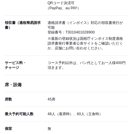
QRコード決済可
（PayPay、au PAY）
領収書（適格簡易請求
適格請求書（インボイス）対応の領収書発行が
書）
可能
登録番号：T3010401028900
※最新の登録状況は国税庁インボイス制度適格
請求書発行事業者公表サイトをご確認いただく
か、店舗にお問い合わせください。
サービス料・
コース予約以外は、パン代としてお一人様400円
チャージ
頂きます。
席・設備
席数
45席
最大予約可能人数
48人（着席時）、60人（立食時）
個室
無