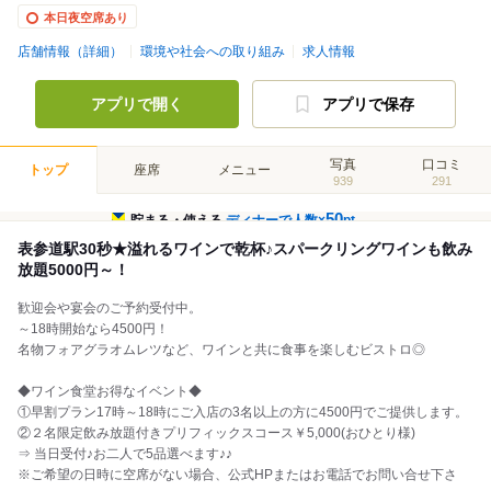
本日夜空席あり
店舗情報（詳細）
環境や社会への取り組み
求人情報
アプリで開く
アプリで保存
写真
口コミ
トップ
座席
メニュー
939
291
50
貯まる・使える
ディナーで人数×
pt
表参道駅30秒★溢れるワインで乾杯♪スパークリングワインも飲み
放題5000円～！
歓迎会や宴会のご予約受付中。
～18時開始なら4500円！
名物フォアグラオムレツなど、ワインと共に食事を楽しむビストロ◎
◆ワイン食堂お得なイベント◆
①早割プラン17時～18時にご入店の3名以上の方に4500円でご提供します。
②２名限定飲み放題付きプリフィックスコース￥5,000(おひとり様)
⇒ 当日受付♪お二人で5品選べます♪♪
※ご希望の日時に空席がない場合、公式HPまたはお電話でお問い合せ下さ