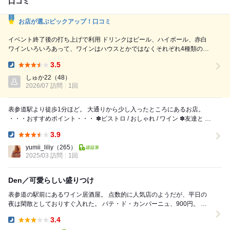
口コミ
お店が選ぶピックアップ！口コミ
イベント終了後の打ち上げで利用 ドリンクはビール、ハイボール、赤白
ワインいろいろあって、ワインはハウスとかではなくそれぞれ4種類のご
用意があるのは素晴らしい 飲み比べもできる フードは前菜でくるものが
3.5
若干変わり種が多いですが、終盤にインパクトありありの肉の盛り合わせ
Dinner:
プレートといい塩梅のシラスごはんで締め デザートにカッサータもき
しゅか22
（48）
て、表参道駅近で飲み放題付きで6000円は優秀です
2026/07 訪問
1回
表参道駅より徒歩1分ほど。 大通りから少し入ったところにあるお店。
・・・おすすめポイント・・・ ✽ビストロ / おしゃれ / ワイン ✽友達と /
デートで / 女子会...
3.9
Dinner:
yumii_liliy
（265）
2025/03 訪問
1回
Den／可愛らしい盛りつけ
表参道の駅前にあるワイン居酒屋。 点数的に人気店のようだが、平日の
夜は閑散としておりすぐ入れた。 パテ・ド・カンパーニュ、900円。 大
きめで食べ応えしっかりなカンパーニ...
3.4
Dinner: