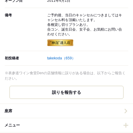
オープン日
2011年4月1日
備考
ご予約後、当日のキャンセルにつきましてはキ
ャンセル料を頂戴いたします。
各種貸し切りプランあり。
合コン、誕生日会、女子会、お気軽にお問い合
わせください。
初投稿者
takekoda
（659）
※表参道ワイン食堂Denの店舗情報に誤りがある場合は、以下からご報告く
ださい。
誤りを報告する
座席
メニュー