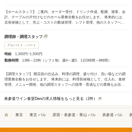
【ホールスタッフ】 ご案内、オーダー受付、ドリンク作成、配膳、接客、会
計、テーブルの片付けなどのホール業務全般をお任せします。 将来的には、
店長候補として、売上・コストの数値管理、シフト管理、他のスタッフへの
指導・育成などの業務もお任せします。
調理師・調理スタッフ
アルバイト・パート
時給
1,300円~1,500円
勤務時間
13時～22時（シフト制、週4～週5、1日5時間～8時間）
【調理スタッフ】 開店前の仕込み、料理の調理、盛り付け、洗い場などの調
理業務全般をお任せします。 将来的には、料理長候補として、仕入れ、食材
管理、メニュー開発、他の調理スタッフへの指導・育成などの業務もお任せ
します。
表参道ワイン食堂Denの求人情報をもっと見る（
2
件）
東京
東京 バル
原宿・表参道・青山 バル
表参道 バル