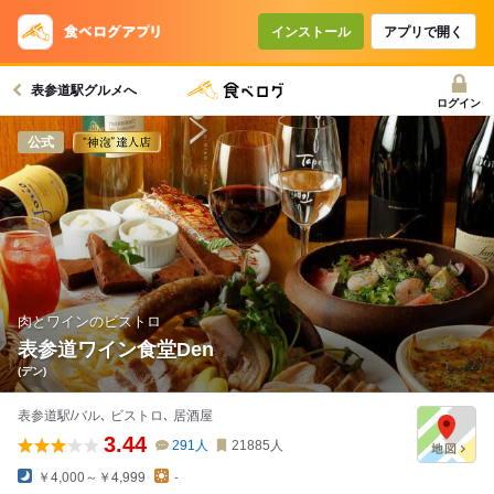
コースで使えるクーポン
戻る
インストール
アプリで開く
表参道駅グルメへ
クーポンを利用せず予約する
ログイン
公式
肉とワインのビストロ
表参道ワイン食堂Den
(デン)
表参道駅/バル､ ビストロ､ 居酒屋
3.44
291
人
21885
人
￥4,000～￥4,999
-