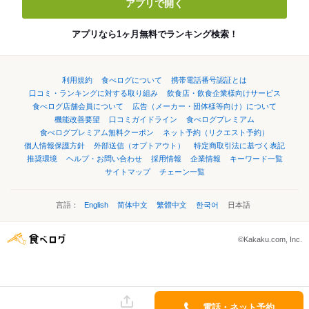
アプリで開く
アプリなら1ヶ月無料でランキング検索！
利用規約
食べログについて
携帯電話番号認証とは
口コミ・ランキングに対する取り組み
飲食店・飲食企業様向けサービス
食べログ店舗会員について
広告（メーカー・団体様等向け）について
機能改善要望
口コミガイドライン
食べログプレミアム
食べログプレミアム無料クーポン
ネット予約（リクエスト予約）
個人情報保護方針
外部送信（オプトアウト）
特定商取引法に基づく表記
推奨環境
ヘルプ・お問い合わせ
採用情報
企業情報
キーワード一覧
サイトマップ
チェーン一覧
言語：
English
简体中文
繁體中文
한국어
日本語
©Kakaku.com, Inc.
電話・ネット予約