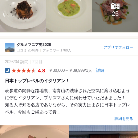
25
グルメマニア男2020
アプリでフォロー
口コミ 2646件
フォロワー 1760人
2026/04 訪問
2回目
4.8
￥30,000～￥39,999/1人
詳細
Dinner
日本トップレベルのイタリアン！
表参道の閑静な路地裏、南青山の洗練された空気に溶け込むよう
に佇むイタリアン、プリズマさんに伺わせていただきました！
知る人ぞ知る名店でありながら、その実力はまさに日本トップレ
ベル。今回もご縁あって貴...
詳細を見る