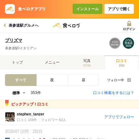
インストール
アプリで開く
表参道駅グルメへ
ログイン
プリズマ
表参道駅/イタリアン
写真
口コミ
トップ
メニュー
5749
250
すべて
夜
昼
フォロー中
口コミ検索をするには？
353件
ピックアップ！口コミ
stephen_tanzer
アプリでフォロー
口コミ 159件
フォロワー 62人
2026/07 訪問
2回目