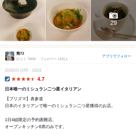
29
熊72
アプリでフォロー
口コミ 798件
フォロワー 1425人
2026/03 訪問
1回目
4.7
Dinner
日本唯一のミシュラン二つ星イタリアン
【プリズマ】表参道
日本のイタリアンで唯一のミシュラン二つ星獲得のお店。
1日4組限定の予約困難店。
オープンキッチン8席のみです。