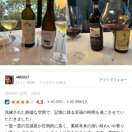
⭐︎M1017
アプリでフォロー
口コミ 442件
フォロワー 2194人
2026/07 訪問
1回目
4.3
￥40,000～￥49,999/1人
Dinner
洗練された静謐な空間で、記憶に残る至福の時間を過ごさせてい
ただきました♪
一皿一皿の完成度が圧倒的に高く、素材本来の深い味わいや香り