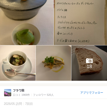
18
フラワ田
アプリでフォロー
口コミ 1969件
フォロワー 520人
2026/05 訪問
7回目