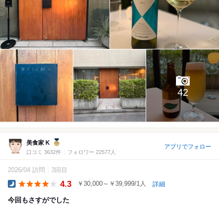
42
美食家 K
アプリでフォロー
口コミ 3632件
フォロワー 22577人
2026/04 訪問
3回目
4.3
￥30,000～￥39,999/1人
詳細
Dinner
今回もさすがでした