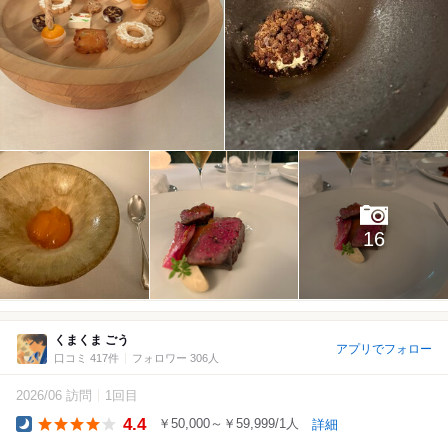
16
くまくま ごう
アプリでフォロー
口コミ 417件
フォロワー 306人
2026/06 訪問
1回目
4.4
￥50,000～￥59,999/1人
詳細
Dinner