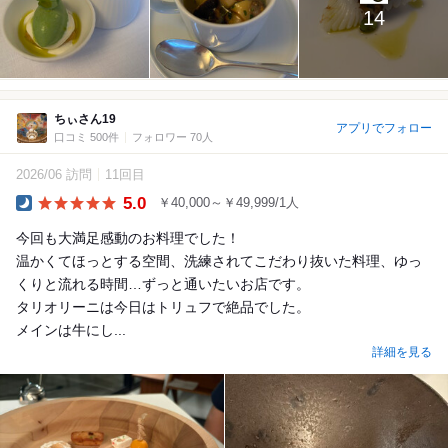
14
ちぃさん19
アプリでフォロー
口コミ 500件
フォロワー 70人
2026/06 訪問
11回目
5.0
￥40,000～￥49,999/1人
Dinner
今回も大満足感動のお料理でした！
温かくてほっとする空間、洗練されてこだわり抜いた料理、ゆっ
くりと流れる時間…ずっと通いたいお店です。
タリオリーニは今日はトリュフで絶品でした。
メインは牛にし...
詳細を見る