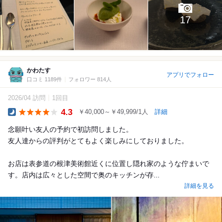
17
かわたす
アプリでフォロー
口コミ 1189件
フォロワー 814人
2026/04 訪問
1回目
4.3
￥40,000～￥49,999/1人
詳細
Dinner
念願叶い友人の予約で初訪問しました。
友人達からの評判がとてもよく楽しみにしておりました。
お店は表参道の根津美術館近くに位置し隠れ家のような佇まいで
す。店内は広々とした空間で奥のキッチンが存...
詳細を見る