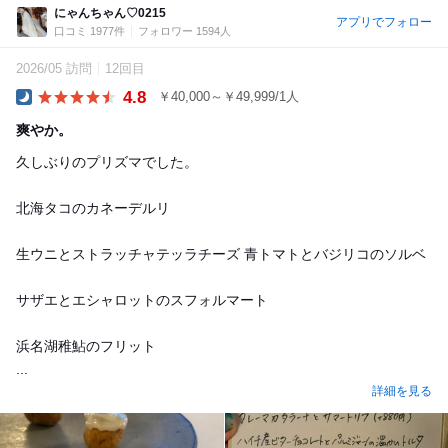
にゃんちゃん♡0215
アプリでフォロー
口コミ 1977件
フォロワー 1594人
2026/05 訪問
12回目
4.8
￥40,000～￥49,999/1人
Dinner
爽やか。
久しぶりのプリズマでした。
北海タコのカネーデルリ
生ウニとストラッチャテッラチーズ 青トマトとバジリコのソルベ
サザエとエシャロットのスフォルマート
浜名湖稚鮎のフリット
...
詳細を見る