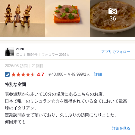
36
curu
アプリでフォロー
口コミ 5694件
フォロワー 2092人
2026/05 訪問
21回目
4.7
￥40,000～￥49,999/1人
詳細
Dinner
特別な空間
表参道駅から歩いて10分の場所にあるこちらのお店。
日本で唯一のミシュラン☆☆を獲得されている全てにおいて最高
峰のイタリアン。
定期訪問させて頂いており、久しぶりの訪問になりました。
何回来ても...
詳細を見る