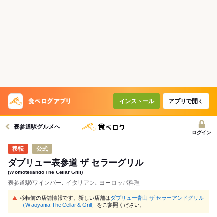
インストール
アプリで開く
表参道駅グルメへ
ログイン
公式
ダブリュー表参道 ザ セラーグリル
(W omotesando The Cellar Grill)
表参道駅/ワインバー､ イタリアン､ ヨーロッパ料理
移転前の店舗情報です。新しい店舗は
ダブリュー青山 ザ セラーアンドグリル
（W aoyama The Cellar & Grill）
をご参照ください。