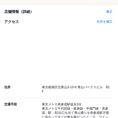
店舗情報（詳細）
修正
アクセス
住所を修正
住所
東京都港区北青山3-10-6 青山パークスビル B1
F
交通手段
東京メトロ表参道駅徒歩3分
東京メトロ千代田線・銀座線・半蔵門線「表参
道」駅、B2出口を出て青山通りを表参道駅方面
に向かってすぐの角を曲がったところ、ワイン