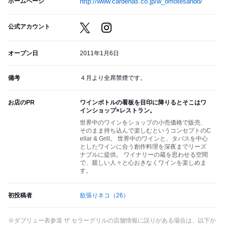
ホームページ
http://www.cardenas.co.jp/w_omotesando/
公式アカウント
オープン日
2011年1月6日
備考
４月より全席禁煙です。
お店のPR
ワインボトルの看板を目印に降りるとそこはワ
インショップ×レストラン。
世界中のワインをショップの小売価格で販売、
そのまま持ち込んで楽しむというコンセプトのC
ellar & Grill。 世界中のワインと、タパスを中心
としたワインに合う創作料理を深夜までリーズ
ナブルに提供。 ワイナリーの蔵を思わせる空間
で、親しい人々と心おきなくワインを楽しめま
す。
初投稿者
欲張りネコ
（26）
※ダブリュー表参道 ザ セラーグリルの店舗情報に誤りがある場合は、以下か