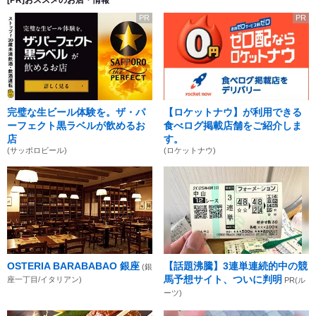
[PR]おススメのお店・情報
PR
PR
完璧な生ビール体験を。ザ・パ
【ロケットナウ】が利用できる
ーフェクト黒ラベルが飲めるお
食べログ掲載店舗をご紹介しま
店
す。
(サッポロビール)
(ロケットナウ)
OSTERIA BARABABAO 銀座
【話題沸騰】3連単連続的中の競
(銀
馬予想サイト、ついに判明
座一丁目/イタリアン)
PR(ル
ーツ)