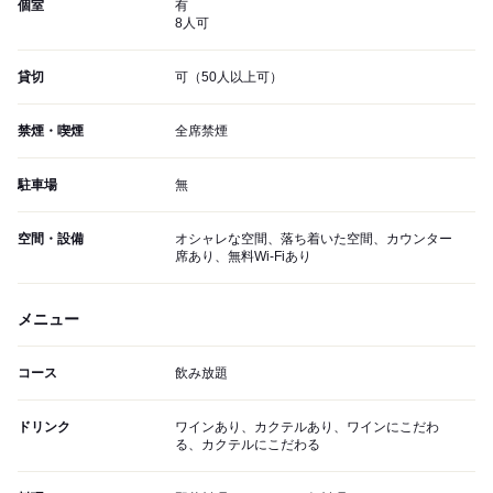
個室
有
8人可
貸切
可（50人以上可）
禁煙・喫煙
全席禁煙
駐車場
無
空間・設備
オシャレな空間、落ち着いた空間、カウンター
席あり、無料Wi-Fiあり
メニュー
コース
飲み放題
ドリンク
ワインあり、カクテルあり、ワインにこだわ
る、カクテルにこだわる