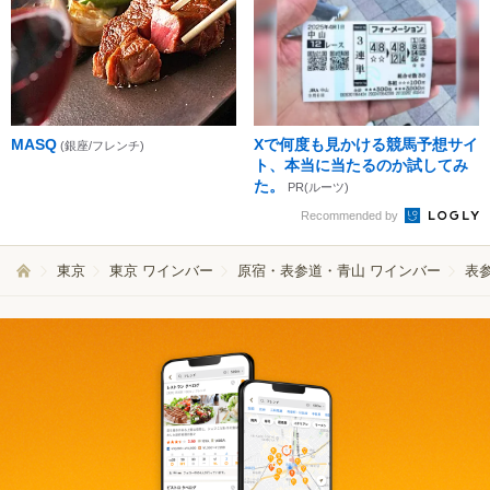
MASQ
Xで何度も見かける競馬予想サイ
(銀座/フレンチ)
ト、本当に当たるのか試してみ
た。
PR(ルーツ)
Recommended by
東京
東京 ワインバー
原宿・表参道・青山 ワインバー
表