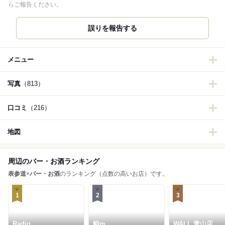
らご報告ください。
誤りを報告する
メニュー
写真
（813）
口コミ
（216）
地図
周辺のバー・お酒ランキング
表参道
×
バー・お酒
のランキング（点数の高いお店）です。
1
2
3
Radio
鮨m
WALL 青山店