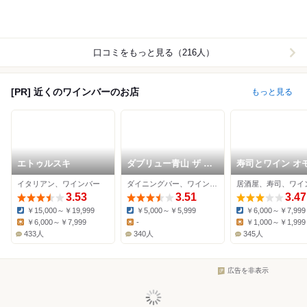
口コミをもっと見る（216人）
[PR] 近くのワインバーのお店
もっと見る
エトゥルスキ
ダブリュー青山 ザ セ
寿司とワイン オ
ラーアンドグリル
サンドリア
イタリアン、ワインバー
ダイニングバー、ワインバー、イタリアン
居酒屋、寿司、ワイ
3.53
3.51
3.47
￥15,000～￥19,999
￥5,000～￥5,999
￥6,000～￥7,999
Dinner:
Dinner:
Dinner:
￥6,000～￥7,999
-
￥1,000～￥1,999
Lunch:
Lunch:
Lunch:
433人
340人
345人
広告を非表示