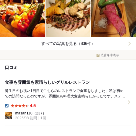
すべての写真を見る（836件）
広告を非表示
口コミ
食事も雰囲気も素晴らしいグリルレストラン
誕生日のお祝い1日目でこちらのレストランで食事をしました。私は初め
ての訪問だったのですが、雰囲気も料理大変素晴らしかったです。ステー
キはとても柔らかく、レモンとマスタードで頂きまし...
4.5
Dinner:
masan110
（237）
2025/08 訪問
1回