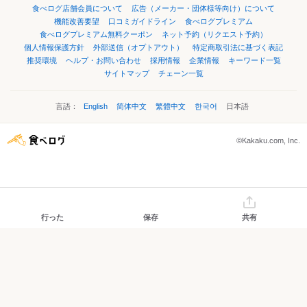
食べログ店舗会員について
広告（メーカー・団体様等向け）について
機能改善要望
口コミガイドライン
食べログプレミアム
食べログプレミアム無料クーポン
ネット予約（リクエスト予約）
個人情報保護方針
外部送信（オプトアウト）
特定商取引法に基づく表記
推奨環境
ヘルプ・お問い合わせ
採用情報
企業情報
キーワード一覧
サイトマップ
チェーン一覧
言語：
English
简体中文
繁體中文
한국어
日本語
©Kakaku.com, Inc.
行った
保存
共有