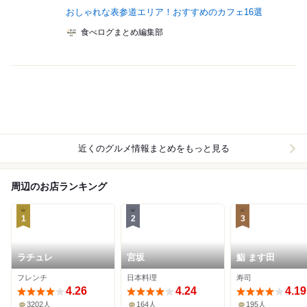
おしゃれな表参道エリア！おすすめのカフェ16選
食べログまとめ編集部
近くのグルメ情報まとめをもっと見る
周辺のお店ランキング
1
2
3
ラチュレ
宮坂
鮨 ます田
フレンチ
日本料理
寿司
4.26
4.24
4.19
3202人
164人
195人