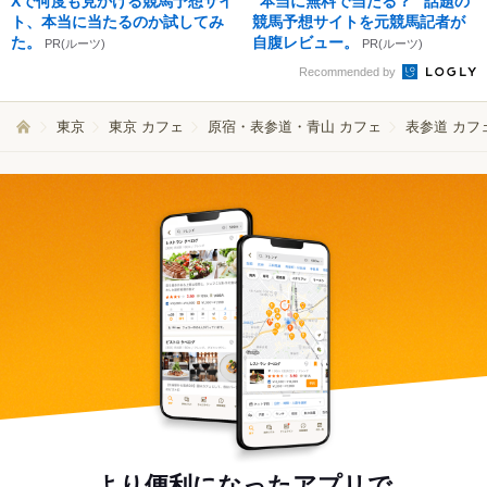
Xで何度も見かける競馬予想サイ
"本当に無料で当たる？" 話題の
ト、本当に当たるのか試してみ
競馬予想サイトを元競馬記者が
た。
自腹レビュー。
PR(ルーツ)
PR(ルーツ)
Recommended by
東京
東京 カフェ
原宿・表参道・青山 カフェ
表参道 カフ
より便利になったアプリで