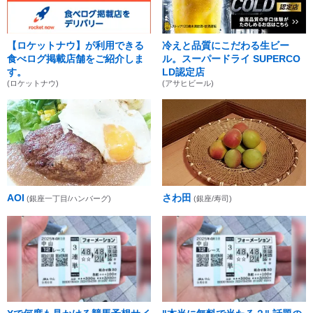
【ロケットナウ】が利用できる
冷えと品質にこだわる生ビー
食べログ掲載店舗をご紹介しま
ル。スーパードライ SUPERCO
す。
LD認定店
(ロケットナウ)
(アサヒビール)
AOI
さわ田
(銀座一丁目/ハンバーグ)
(銀座/寿司)