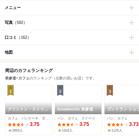
メニュー
写真
（592）
口コミ
（162）
地図
周辺のカフェランキング
表参道
×
カフェ
のランキング（点数の高いお店）です。
1
2
3
クリントン・ストリー
breadworks 表参道
ゴントラン シェ
ト・ベイキング・カン
東京青山店
カフェ、パンケーキ、ダイニングバー
パン、カフェ、スイーツ
パン、カフェ
パニー 南青山店
3.75
3.75
3.73
2893人
1502人
1125人