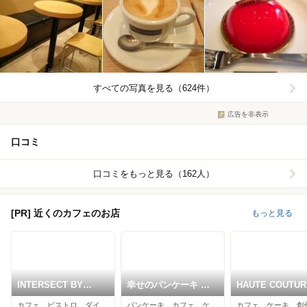
すべての写真を見る（624件）
広告を非表示
口コミ
口コミをもっと見る（162人）
[PR] 近くのカフェのお店
もっと見る
INTERSECT BY
幸せのパンケーキ 表
HAUTE COUTUR
LEXUS
参道店
CAFE
カフェ、ビストロ、ダイニングバー
パンケーキ、カフェ、ケーキ
カフェ、ケーキ、創
OMOTESANDO