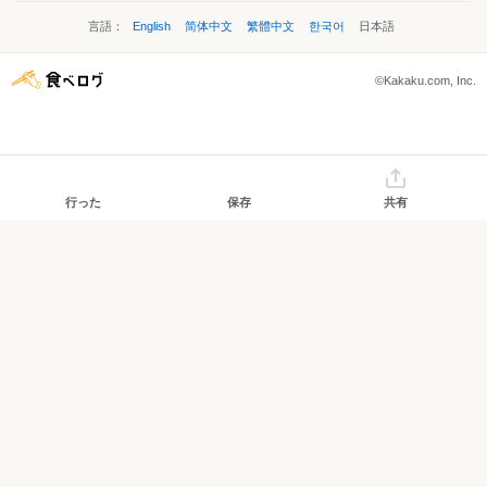
言語：
English
简体中文
繁體中文
한국어
日本語
©Kakaku.com, Inc.
行った
保存
共有