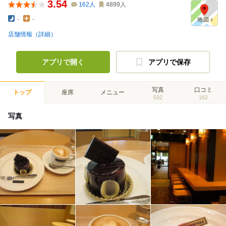
3.54
162
人
4899
人
-
-
店舗情報（詳細）
アプリで開く
アプリで保存
写真
口コミ
トップ
座席
メニュー
592
162
写真