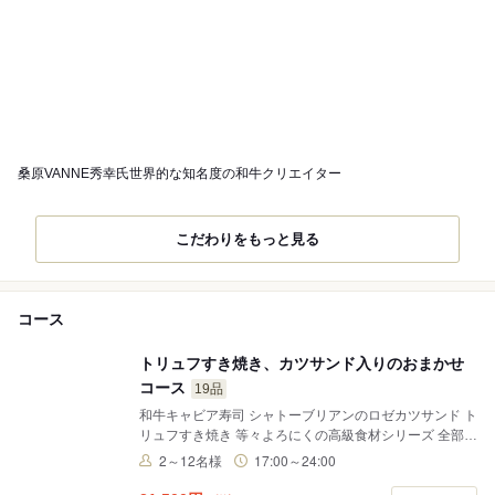
桑原VANNE秀幸氏世界的な知名度の和牛クリエイター
こだわりをもっと見る
コース
トリュフすき焼き、カツサンド入りのおまかせ
コース
19品
和牛キャビア寿司 シャトーブリアンのロゼカツサンド ト
リュフすき焼き 等々よろにくの高級食材シリーズ 全部入
り！
2～12名様
17:00～24:00