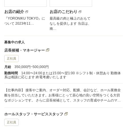
お店の紹介
お店のこだわり
『YORONIKU TOKYO』に
最高級の肉と極上のおもて
ついて 2023年11…
なしを提供します 当店は、
南…
募集中の求人
店長候補・マネージャー
正社員
月給
350,000円~500,000円
勤務時間
14:00〜24:00または15:00〜翌1:00 ※シフト制・休憩あり 勤務体
系は相談に応じます 終電考慮いたします
【仕事内容】 接客やご案内、オーダー対応、配膳、会計など、ホール業務全
般を担当していただきます。お客様にとって居心地の良い空間をつくる大切
なポジションです。 さらに店長候補として、スタッフの育成やチームのマネ
ジメント、売上管理、新店舗の立ち上げに向けた事業計画の策定など、店舗
運営に幅広く関わっていただきます。現場の中心となり、お店の成長をリー
ホールスタッフ・サービススタッフ
ドしていけるやりがいある仕事です。
正社員