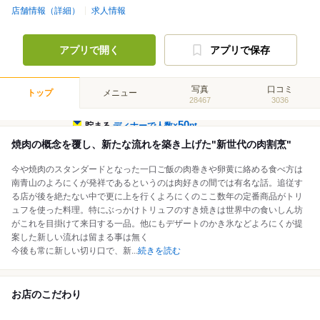
店舗情報（詳細）
求人情報
アプリで開く
アプリで保存
写真
口コミ
トップ
メニュー
28467
3036
50
貯まる
ディナーで人数×
pt
焼肉の概念を覆し、新たな流れを築き上げた"新世代の肉割烹"
今や焼肉のスタンダードとなった一口ご飯の肉巻きや卵黄に絡める食べ方は
南青山のよろにくが発祥であるというのは肉好きの間では有名な話。追従す
る店が後を絶たない中で更に上を行くよろにくのここ数年の定番商品がトリ
ュフを使った料理。特にぶっかけトリュフのすき焼きは世界中の食いしん坊
がこれを目掛けて来日する一品。他にもデザートのかき氷などよろにくが提
案した新しい流れは留まる事は無く
今後も常に新しい切り口で、新
...
続きを読む
お店のこだわり