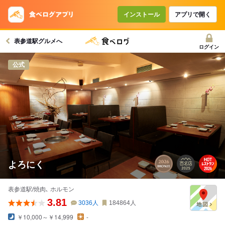
インストール
アプリで開く
表参道駅グルメへ
ログイン
公式
よろにく
表参道駅/焼肉､ ホルモン
3.81
3036
人
184864
人
￥10,000～￥14,999
-