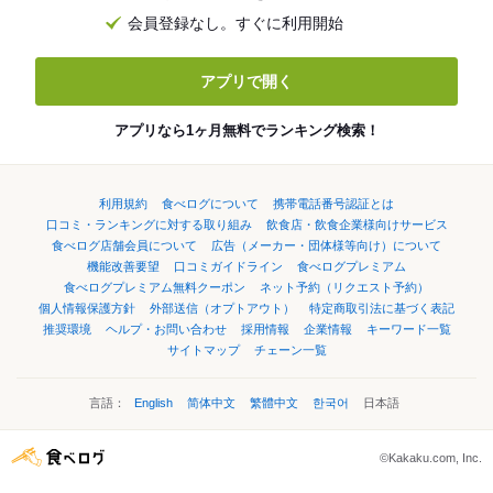
会員登録なし。すぐに利用開始
アプリで開く
アプリなら1ヶ月無料でランキング検索！
利用規約
食べログについて
携帯電話番号認証とは
口コミ・ランキングに対する取り組み
飲食店・飲食企業様向けサービス
食べログ店舗会員について
広告（メーカー・団体様等向け）について
機能改善要望
口コミガイドライン
食べログプレミアム
食べログプレミアム無料クーポン
ネット予約（リクエスト予約）
個人情報保護方針
外部送信（オプトアウト）
特定商取引法に基づく表記
推奨環境
ヘルプ・お問い合わせ
採用情報
企業情報
キーワード一覧
サイトマップ
チェーン一覧
言語：
English
简体中文
繁體中文
한국어
日本語
©Kakaku.com, Inc.