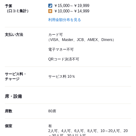
￥15,000～￥19,999
予算
（口コミ集計）
￥10,000～￥14,999
利用金額分布を見る
支払い方法
カード可
（VISA、Master、JCB、AMEX、Diners）
電子マネー不可
QRコード決済不可
サービス料・
サービス料 10％
チャージ
席・設備
席数
80席
個室
有
2人可、4人可、6人可、8人可、10～20人可、20
～30人可、30人以上可