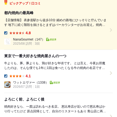
ピックアップ！口コミ
都内焼肉の最高峰
【店舗情報】 表参道駅から徒歩10分 細めの路地にひっそりと佇んでいま
す 地下に続く階段を抜けるとまずはバーカウンターがお出迎え。焼肉屋
には見えない大人な空間が広がります。 当方焼肉屋を回っていた頃によ
4.8
ろにくの虜になり、ここ南青山に2回、恵比寿に1回、そして今回2年ぶり
Dinner:
に4度目の訪問にな...
NanaGourmet
（147）
2025/08 訪問
3回
東京で一番大好きな焼肉屋さんの一つ
牛よりも、豚。豚よりも、鶏が好きな年頃です。 とは言え、今夜お邪魔
したのは、そんな僕でも1年に1回は食べたくなる牛の焼肉の名店です。
今回お邪魔するので、20回目ほど。...
4.1
Dinner:
ワットエヴァー
（1338）
2026/07 訪問
1回
よろにく前、よろにく後
焼肉好きなら、一度は訪れるべき名店。 恵比寿店が近いので恵比寿ばか
り行ってたけど 原点回帰として、自分のリスタートもあり 青山店に再訪
しました。 「よろにく前」「よろに...