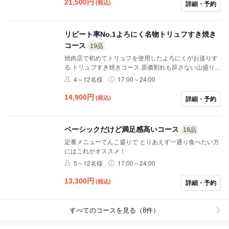
21,500
円
(税込)
詳細・予約
リピート率No.1よろにく名物トリュフすき焼き
コース
19品
焼肉店で初めてトリュフを使用したよろにくがお送りす
る トリュフすき焼きコース 原価割れも辞さない山盛りト
リュフでしか 体験できない別次元の脳で感じる美味しさ
4～12名様
17:00～24:00
を体験してください
14,900
円
(税込)
詳細・予約
ベーシックだけど満足感高いコース
18品
定番メニューてんこ盛りで とりあえず一通り食べたい方
にはこれがオススメ！
5～12名様
17:00～24:00
13,300
円
(税込)
詳細・予約
すべてのコースを見る（8件）