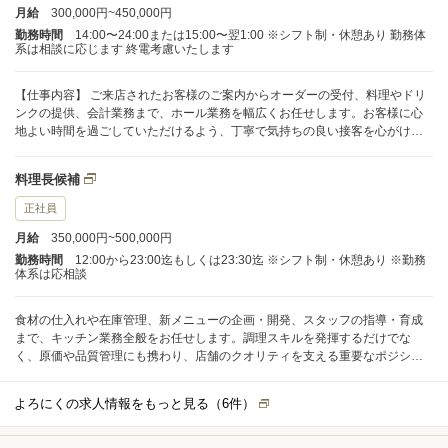
月給
300,000円~450,000円
勤務時間
14:00〜24:00または15:00〜翌1:00 ※シフト制・休憩あり 勤務体
系は相談に応じます 終電考慮いたします
【仕事内容】 ご来店されたお客様のご案内からオーダーの受付、料理やドリ
ンクの提供、会計業務まで、ホール業務を幅広くお任せします。お客様に心
地よい時間を過ごしていただけるよう、丁寧で気持ちの良い接客を心がけて
ください。 また、日々の業務だけでなく、スタッフの育成や指導、チーム全
体のレベルアップにも関わっていただきます。メンバー一人ひとりの強みを
料理長候補
引き出しながら、より良いお店づくりをリードしていくポジションです。
正社員
月給
350,000円~500,000円
勤務時間
12:00から23:00迄もしくは23:30迄 ※シフト制・休憩あり ※勤務
体系は応相談
食材の仕入れや在庫管理、新メニューの企画・開発、スタッフの指導・育成
まで、キッチン業務全般をお任せします。調理スキルを発揮するだけでな
く、原価や品質管理にも携わり、店舗のクオリティを支える重要なポジショ
ンです。 料理長候補として、調理場の中心となりチームをまとめていただき
ます。現場をリードしながら、より魅力的なお店づくりを一緒に実現してい
よろにくの求人情報をもっと見る（
6
件）
きましょう。