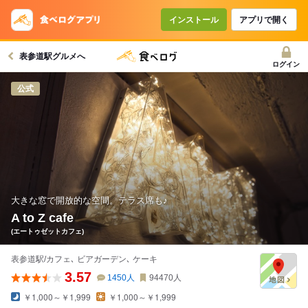
インストール
アプリで開く
表参道駅グルメへ
ログイン
公式
大きな窓で開放的な空間。テラス席も♪
A to Z cafe
(エートゥゼットカフェ)
表参道駅/カフェ､ ビアガーデン､ ケーキ
3.57
1450
人
94470
人
￥1,000～￥1,999
￥1,000～￥1,999