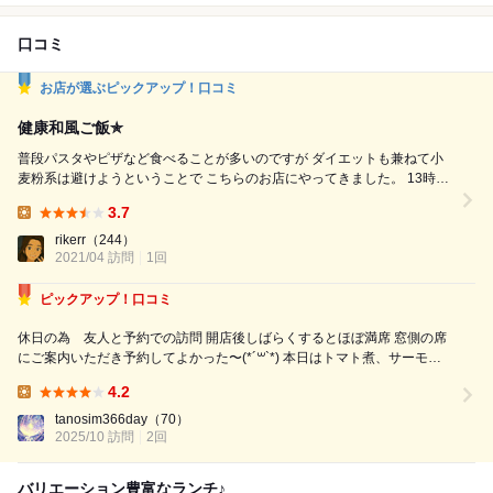
口コミ
お店が選ぶピックアップ！口コミ
健康和風ご飯✯
普段パスタやピザなど食べることが多いのですが ダイエットも兼ねて小
麦粉系は避けようということで こちらのお店にやってきました。 13時30
分から予約を取っていたのですが、 店内は待ってる方がかなり多く、待
3.7
ち時間も長そうなので 予約はマストでされた方がいいと思います。 テラ
Lunch:
ス席を取っており、ビルの階段を上がって屋上へ。 カラフルな椅子が置
rikerr
（244）
2021/04 訪問
1回
いてあって可愛いです。 六本木のビルが...
ピックアップ！口コミ
休日の為 友人と予約での訪問 開店後しばらくするとほぼ満席 窓側の席
にご案内いただき予約してよかった〜(*´꒳`*) 本日はトマト煮、サーモン
の包み焼き 二人で気になったお料理をシェアする事にして注文 楽しく話
4.2
をして過ごしていると healthyな定食が届きました 盛り付けの...
Lunch:
tanosim366day
（70）
2025/10 訪問
2回
バリエーション豊富なランチ♪