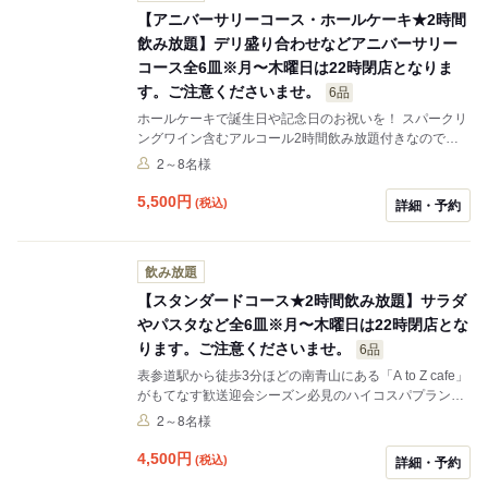
【アニバーサリーコース・ホールケーキ★2時間
飲み放題】デリ盛り合わせなどアニバーサリー
コース全6皿※月〜木曜日は22時閉店となりま
す。ご注意くださいませ。
6品
ホールケーキで誕生日や記念日のお祝いを！ スパークリ
ングワイン含むアルコール2時間飲み放題付きなので、
ゆっくりお話ししながらお酒を楽しめます。 お食事は鮮
2～8名様
やかなデリ盛り合わせから、サラダはその時のオススメ
をご用意。
5,500
円
(税込)
詳細・予約
飲み放題
【スタンダードコース★2時間飲み放題】サラダ
やパスタなど全6皿※月〜木曜日は22時閉店とな
ります。ご注意くださいませ。
6品
表参道駅から徒歩3分ほどの南青山にある「A to Z cafe」
がもてなす歓送迎会シーズン必見のハイコスパプラン。
デリ盛り合わせにスイートチリポテト、その時おすすめ
2～8名様
のサラダに、旬の食材を使ったメインの「その時美味し
い一皿」「その時美味しいパスタ」などその日にしか味
4,500
円
(税込)
詳細・予約
わえない逸品がずらり。2時間飲み放題のドリンクはス