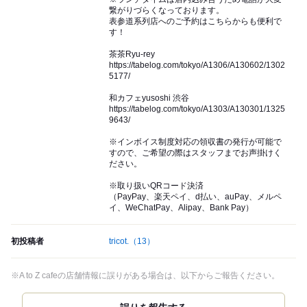
繋がりづらくなっております。
表参道系列店へのご予約はこちらからも便利で
す！
茶茶Ryu-rey
https://tabelog.com/tokyo/A1306/A130602/1302
5177/
和カフェyusoshi 渋谷
https://tabelog.com/tokyo/A1303/A130301/1325
9643/
※インボイス制度対応の領収書の発行が可能で
すので、ご希望の際はスタッフまでお声掛けく
ださい。
※取り扱いQRコード決済
（PayPay、楽天ペイ、d払い、auPay、メルペ
イ、WeChatPay、Alipay、Bank Pay）
初投稿者
tricot.
（13）
※A to Z cafeの店舗情報に誤りがある場合は、以下からご報告ください。