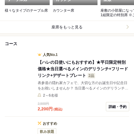
様々なタイプのテーブル席
カウンター席
座敷の小部屋になっ
1組限定の特別席 ※ご予約
はお電話で承ります
座席をもっと見る
コース
人気No.1
【ハレの日使いにもおすすめ】★平日限定特別
価格★当日選べるメインのデリランチ+フリード
リンク+デザートプレート
2品
表参道の隠れ家カフェで、大切な方のお誕生日や記念日
をお祝いしませんか？ 当日選べるメインのデリランチと
フリードリンク、ご人数分のデザート盛り合わせプレー
2～6名様
トがついた充実プラン！ デザートプレートにはお好きな
2,500円
メッセージをつけられるので記念日や誕生日のサプライ
詳細・予約
2,200
円
(税込)
ズにもおすすめ！ お友達や会社の方とのカジュアルラン
チにぜひご利用ください。
おすすめ
飲み放題