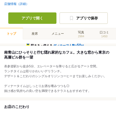
店舗情報（詳細）
アプリで開く
アプリで保存
写真
口コミ
トップ
座席
メニュー
2984
1450
50
貯まる・使える
ディナーで人数×
pt
南青山にひっそりと佇む隠れ家的なカフェ。大きな窓から東京の
高層ビル群を一望
表参道駅から徒歩5分、エレベーターを降りると広がるアート空間。
ランチタイムは彩りかわいいデリランチ。
デザート＆こだわりのシングルオリジンコーヒーまでお楽しみください。
ディナータイムはしっとりお酒を嗜みつつも◎
抜け感が気持ちの良い空を満喫できるテラスもおすすめです。
お店のこだわり