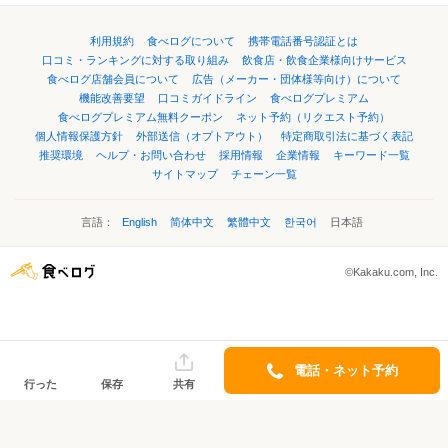
利用規約
食べログについて
携帯電話番号認証とは
口コミ・ランキングに対する取り組み
飲食店・飲食企業様向けサービス
食べログ店舗会員について
広告（メーカー・団体様等向け）について
機能改善要望
口コミガイドライン
食べログプレミアム
食べログプレミアム無料クーポン
ネット予約（リクエスト予約）
個人情報保護方針
外部送信（オプトアウト）
特定商取引法に基づく表記
推奨環境
ヘルプ・お問い合わせ
採用情報
企業情報
キーワード一覧
サイトマップ
チェーン一覧
言語：
English
简体中文
繁體中文
한국어
日本語
©Kakaku.com, Inc.
電話・ネット予約
行った
保存
共有