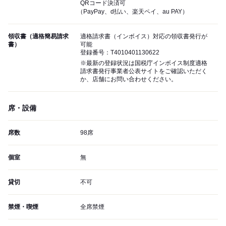
QRコード決済可
（PayPay、d払い、楽天ペイ、au PAY）
領収書（適格簡易請求
適格請求書（インボイス）対応の領収書発行が
書）
可能
登録番号：T4010401130622
※最新の登録状況は国税庁インボイス制度適格
請求書発行事業者公表サイトをご確認いただく
か、店舗にお問い合わせください。
席・設備
席数
98席
個室
無
貸切
不可
禁煙・喫煙
全席禁煙