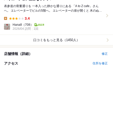
表参道の骨董通りを 一本入った静かな通りにある 「A to Z cafe」さん
へ。 エレベーターでビルの5階へ。 エレベーターの扉が開くと 木のぬく
もりを感じる明るい...
3.4
Lunch:
Hana8
（708）
2026/04 訪問
1回
口コミをもっと見る（1450人）
店舗情報（詳細）
修正
アクセス
住所を修正