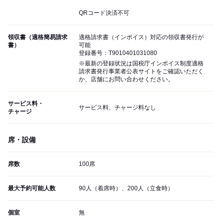
QRコード決済不可
領収書（適格簡易請求
適格請求書（インボイス）対応の領収書発行が
書）
可能
登録番号：T9010401031080
※最新の登録状況は国税庁インボイス制度適格
請求書発行事業者公表サイトをご確認いただく
か、店舗にお問い合わせください。
サービス料・
サービス料、チャージ料なし
チャージ
席・設備
席数
100席
最大予約可能人数
90人（着席時）、200人（立食時）
個室
無