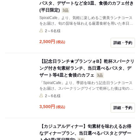
パスタ、デザートなど全3皿、食後のカフェ付き
(平日限定)
3品
SpiralCafe」より、気軽に楽しめるご褒美ランチコース
をお届け。旬の旨味を味わえる厳選食材を用いた本日の
サラダ又は本日のスープに始まり、思わず目移りしてし
2～6名様
まうラインナップから選べるパスタ、お好みで選べるデ
ザートと、カジュアルな全3皿を楽しめる。食後のデザ
2,500
円
(税込)
詳細・予約
ートはアニバーサリープレートへの変更も可能。アート
とカフェが融合したおしゃれな空間で、友人や家族、恋
人と楽しいひと時を過ごして
【記念日ランチ★プランツォB】乾杯スパークリ
ング付き旬素材ランチ、当日選べるパスタ、デ
ザート等4皿と食後のカフェ
3品
「SpiralCafe」より、季節を味わう記念日ランチコース
をお届け。スパークリングワインで乾杯した後は旬の食
材が味わえる一口アペタイザーから始まり、本日のサラ
2～6名様
ダ又は本日のスープ、思わず目移りしてしまうラインナ
ップから選べるパスタ、お好みで選べるデザートと、カ
3,500
円
(税込)
詳細・予約
ジュアルな全4皿を楽しめる。食後のデザートはアニバ
ーサリープレートへの変更も可能。アートとカフェが融
合したおしゃれな空間で、友人や家族、恋人と楽しいひ
【カジュアルディナー】旬素材を味わえるお得
と時を過ごして。
なディナープラン、当日選べるパスタとデザー
ト全3皿(平日限定)