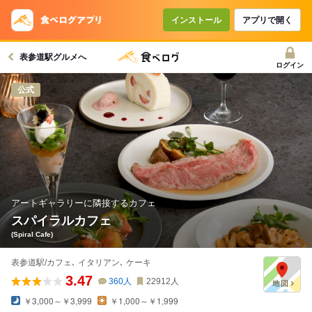
インストール
アプリで開く
表参道駅グルメへ
ログイン
公式
アートギャラリーに隣接するカフェ
スパイラルカフェ
(Spiral Cafe)
表参道駅/カフェ､ イタリアン､ ケーキ
3.47
360
人
22912
人
￥3,000～￥3,999
￥1,000～￥1,999