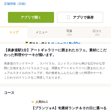
店舗情報（詳細）
アプリで開く
アプリで保存
写真
口コミ
トップ
メニュー
909
360
50
貯まる・使える
ディナーで人数×
pt
【表参道駅1分】アートギャラリーに囲まれたカフェ。素材にこだ
わった料理やケーキが揃います。
表参道のランドマーク 、スパイラル。エントランスから伸びる広やかな空
間に立地するスパイラルカフェは、周囲をアートギャラリーに囲まれたカジ
ュアルスタイルのカフェです。旬の食材をふんだんに使った料理やケーキ、
こだわりのドリンクをご用意しております。
コース
人気No.1
【プランツォA】旬素材ランチ＆その日に選べる