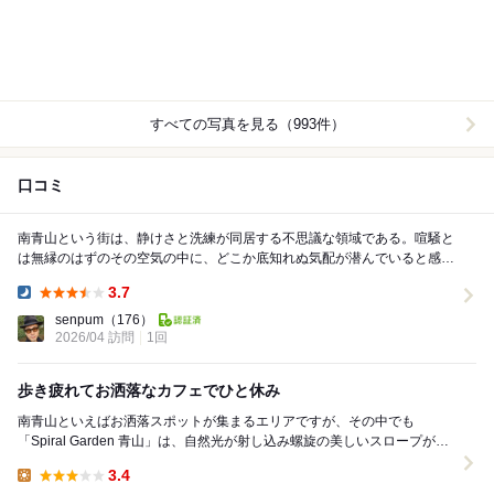
すべての写真を見る（993件）
口コミ
南青山という街は、静けさと洗練が同居する不思議な領域である。喧騒と
は無縁のはずのその空気の中に、どこか底知れぬ気配が潜んでいると感じ
るのは私だけだろうか。スパイラルカフェ――その名...
3.7
Dinner:
senpum
（176）
2026/04 訪問
1回
歩き疲れてお洒落なカフェでひと休み
南青山といえばお洒落スポットが集まるエリアですが、その中でも
「Spiral Garden 青山」は、自然光が射し込み螺旋の美しいスロープがあ
る空間を持つお洒落なスポットです。 ...
3.4
Lunch: