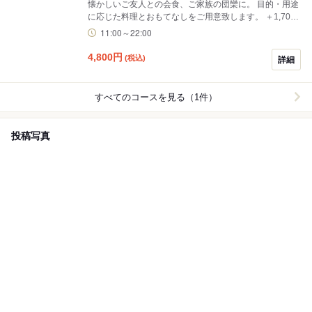
懐かしいご友人との会食、ご家族の団欒に。 目的・用途
に応じた料理とおもてなしをご用意致します。 ＋1,700
円(税込)で飲み放題の追加が可能です。
11:00～22:00
4,800
円
(税込)
詳細
すべてのコースを見る（1件）
投稿写真