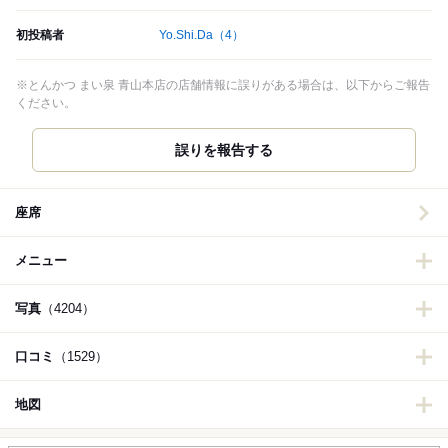
初投稿者
Yo.Shi.Da
（4）
※とんかつ まい泉 青山本店の店舗情報に誤りがある場合は、以下からご報告
ください。
誤りを報告する
座席
メニュー
写真
（4204）
口コミ
（1529）
地図