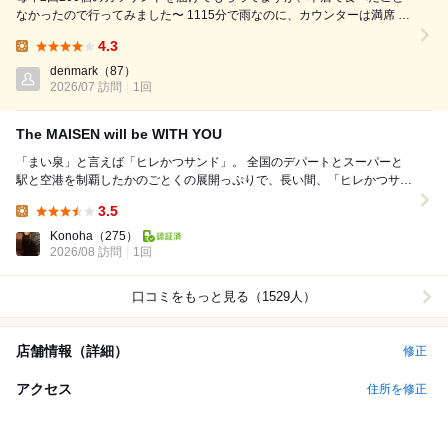
なかったので行ってみました〜 1115分で雨なのに、カウンターは満席 テ
ーブル席に案内してもらいました 天井が高くで素敵だね すぐにお茶と
4.3
soupが運ばれてきた ヒレカツを注文しました やはり柔らかくで歯が要ら
Lunch:
ないね(^...
denmark
（87）
2026/07 訪問
1回
The MAISEN will be WITH YOU
「まい泉」と言えば「ヒレかつサンド」。 全国のデパートとスーパーと
駅と空港を制覇したかのごとくの展開っぷりで、長い間、「ヒレかつサン
ド」を主力に惣菜を製造・販売している会社だと思...
3.5
Lunch:
Konoha
（275）
2026/08 訪問
1回
口コミをもっと見る（1529人）
店舗情報（詳細）
修正
アクセス
住所を修正