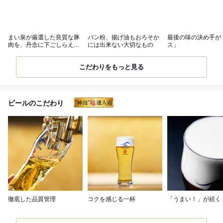
まい泉が厳選した良質な豚
パン粉、揚げ油もおろそか
最後の味の決め手が
肉を、丹念に下ごしらえい
には出来ない大切なもの
ス」
たします
こだわりをもっと見る
ビールのこだわり
徹底した品質管理
コクを感じる一杯
「うまい！」が続く