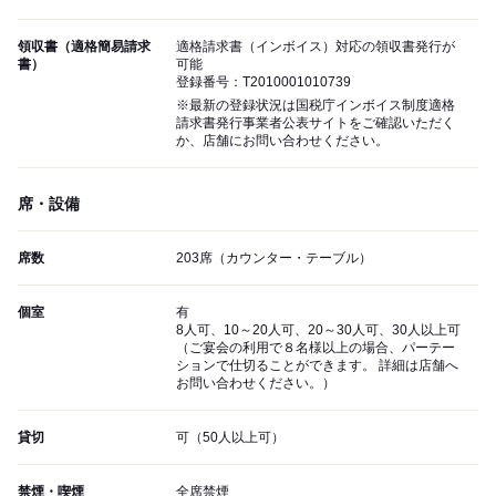
領収書（適格簡易請求
適格請求書（インボイス）対応の領収書発行が
書）
可能
登録番号：T2010001010739
※最新の登録状況は国税庁インボイス制度適格
請求書発行事業者公表サイトをご確認いただく
か、店舗にお問い合わせください。
席・設備
席数
203席（カウンター・テーブル）
個室
有
8人可、10～20人可、20～30人可、30人以上可
（ご宴会の利用で８名様以上の場合、パーテー
ションで仕切ることができます。 詳細は店舗へ
お問い合わせください。）
貸切
可（50人以上可）
禁煙・喫煙
全席禁煙