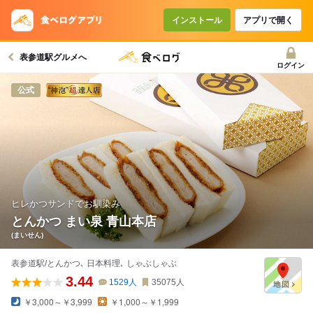
コースで使えるクーポン
戻る
インストール
アプリで開く
表参道駅グルメへ
クーポンを利用せず予約する
ログイン
公式
ヒレかつサンドでお馴染み
とんかつ まい泉 青山本店
(まいせん)
表参道駅/とんかつ､ 日本料理､ しゃぶしゃぶ
3.44
1529
人
35075
人
￥3,000～￥3,999
￥1,000～￥1,999