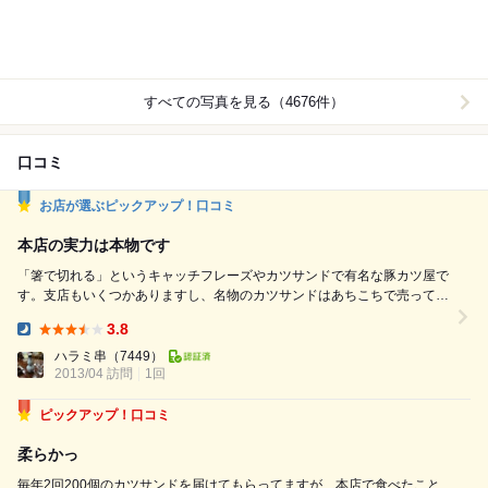
すべての写真を見る（4676件）
口コミ
お店が選ぶピックアップ！口コミ
本店の実力は本物です
「箸で切れる」というキャッチフレーズやカツサンドで有名な豚カツ屋で
す。支店もいくつかありますし、名物のカツサンドはあちこちで売ってい
るので、この店のロゴを見たことがある人は多いのではないでしょうか。
3.8
こちらはその本店です。 表参道駅からやや入り組んだ道を入ったところ
Dinner:
にありますが、スタイリッシュで見やすい案内看板がそこかしこに出てい
ハラミ串
（7449）
2013/04 訪問
1回
るので、迷ったりはしないと思います。 外観は体育館みたいにデカ...
ピックアップ！口コミ
柔らかっ
毎年2回200個のカツサンドを届けてもらってますが、本店で食べたこと