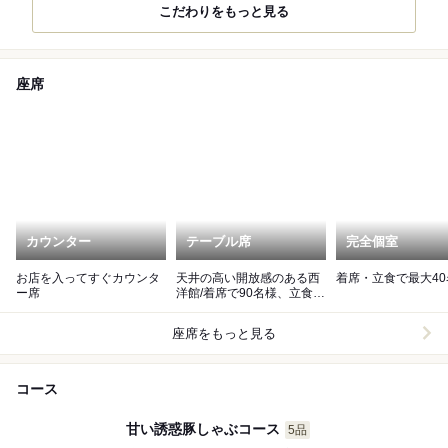
こだわりをもっと見る
座席
カウンター
テーブル席
完全個室
お店を入ってすぐカウンタ
天井の高い開放感のある西
着席・立食で最大40
ー席
洋館/着席で90名様、立食で
最大100名様まで
座席をもっと見る
コース
甘い誘惑豚しゃぶコース
5品