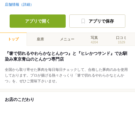
店舗情報（詳細）
アプリで開く
アプリで保存
写真
口コミ
トップ
座席
メニュー
4204
1529
『箸で切れるやわらかなとんかつ』と『ヒレかつサンド』でお馴
染み東京青山のとんかつ専門店
全国から取り寄せた豚肉を毎日毎日チェックして、合格した豚肉のみを使用
しております。プロが揚げる熱々さっくり「箸で切れるやわらかなとんか
つ」を、ぜひご賞味下さいませ。
お店のこだわり