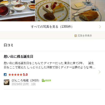
すべての写真を見る（1355件）
広告を非表示
口コミ
想い出に残る誕生日
想い出に残る誕生日をこちらで ディナーだった 東京に来て2年。 誕生
日をここで迎えた しっとりとした洋館で頂くディナーは夢のような 時間
であった。 こちらが閉店してしまう...
5.0
Dinner:
ぴんころ地蔵
（2410）
2023/02 訪問
1回