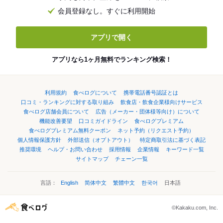
会員登録なし。すぐに利用開始
アプリで開く
アプリなら1ヶ月無料でランキング検索！
利用規約
食べログについて
携帯電話番号認証とは
口コミ・ランキングに対する取り組み
飲食店・飲食企業様向けサービス
食べログ店舗会員について
広告（メーカー・団体様等向け）について
機能改善要望
口コミガイドライン
食べログプレミアム
食べログプレミアム無料クーポン
ネット予約（リクエスト予約）
個人情報保護方針
外部送信（オプトアウト）
特定商取引法に基づく表記
推奨環境
ヘルプ・お問い合わせ
採用情報
企業情報
キーワード一覧
サイトマップ
チェーン一覧
言語：
English
简体中文
繁體中文
한국어
日本語
©Kakaku.com, Inc.