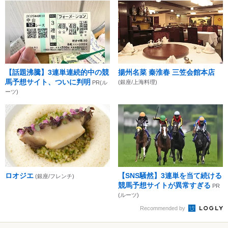
【話題沸騰】3連単連続的中の競
揚州名菜 秦淮春 三笠会館本店
馬予想サイト、ついに判明
(銀座/上海料理)
PR(ル
ーツ)
ロオジエ
【SNS騒然】3連単を当て続ける
(銀座/フレンチ)
競馬予想サイトが異常すぎる
PR
(ルーツ)
Recommended by