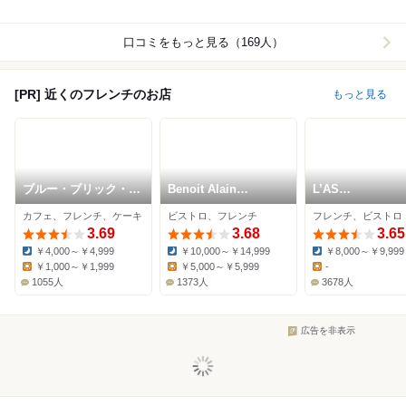
口コミをもっと見る（169人）
[PR] 近くのフレンチのお店
もっと見る
ブルー・ブリック・ラ
Benoit Alain
L’AS
ウンジ
Ducasse
MINAMIAOYAM
カフェ、フレンチ、ケーキ
ビストロ、フレンチ
フレンチ、ビストロ
3.69
3.68
3.65
￥4,000～￥4,999
￥10,000～￥14,999
￥8,000～￥9,999
Dinner:
Dinner:
Dinner:
￥1,000～￥1,999
￥5,000～￥5,999
-
Lunch:
Lunch:
Lunch:
1055人
1373人
3678人
広告を非表示