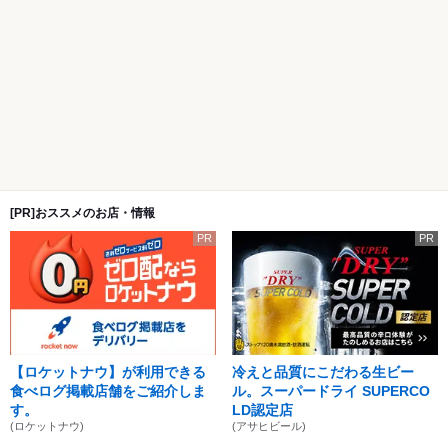
[PR]おススメのお店・情報
PR
PR
【ロケットナウ】が利用できる
冷えと品質にこだわる生ビー
食べログ掲載店舗をご紹介しま
ル。スーパードライ SUPERCO
す。
LD認定店
(ロケットナウ)
(アサヒビール)