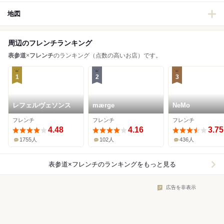
地図
周辺のフレンチランキング
表参道
×
フレンチ
のランキング（点数の高いお店）です。
1
2
3
レフェルヴェソンス
mærge
NeMo
フレンチ
フレンチ
フレンチ
4.48
4.16
3.75
1755人
102人
436人
表参道×フレンチ
のランキングをもっと見る
広告を非表示