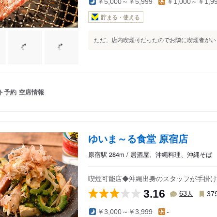
￥5,000～￥5,999
￥1,000～￥1,9
貯まる・使える
ただ、店内喫煙可だったのでお隣に喫煙者がいる
ト予約
空席情報
ゆいま～る食堂 原宿店
原宿駅 284m / 居酒屋、沖縄料理、沖縄そば
喫煙可能店◆沖縄出身のスタッフが手掛け
3.16
人
63
37
￥3,000～￥3,999
-