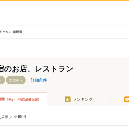
宿 グルメ 喫煙可
宿のお店、レストラン
詳細条件
喫煙可
標準
ランキング
【予約・PR店舗優先順】
前駅
を表示
／
全
88
件