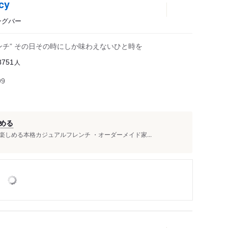
cy
ングバー
ンチ” その日その時にしか味わえないひと時を
人
8751
99
める
しめる本格カジュアルフレンチ ・オーダーメイド家...