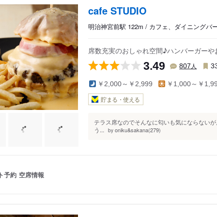
cafe STUDIO
明治神宮前駅 122m / カフェ、ダイニング
席数充実のおしゃれ空間♪ハンバーガーや
3.49
人
807
3
￥2,000～￥2,999
￥1,000～￥1,9
貯まる・使える
テラス席なのでそんなに匂いも気にならないが
う...
oniku&sakana(279)
by
ト予約
空席情報