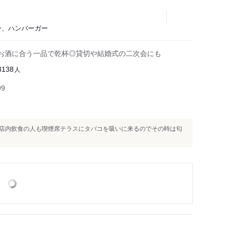
バー、ハンバーガー
お酒に合う一品で乾杯◎貸切や結婚式の二次会にも
人
3138
99
店内飲食の人も喫煙席テラスにタバコを吸いに来るのでその時は匂