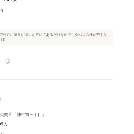
99
ア付近に灰皿がポンと置いてあるだけなので、タバコの煙が苦手な
11)
屋
焼肉店「神牛前三丁目」
人
09