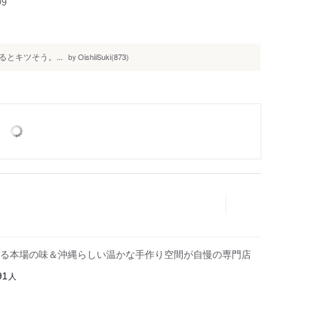
99
とキツそう。...
OishiiSuki(873)
by
る本場の味＆沖縄らしい温かな手作り空間が自慢の専門店
人
91