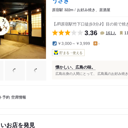
うさぎ
原宿駅 322m / お好み焼き、居酒屋
【JR原宿駅竹下口徒歩3分♪】目の前で
3.36
人
161
1
￥3,000～￥3,999
-
貯まる・使える
懐かしい、広島の味。
広島出身の人間にとって、 広島風のお好み焼きは
ト予約
空席情報
しいお店を発見