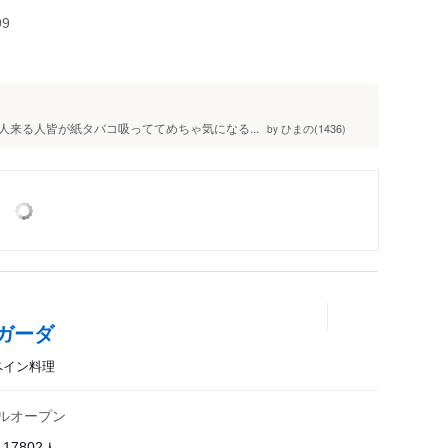
99
来る人皆が紙タバコ吸っててめちゃ気になる...
ひまの(1436)
by
ガーダ
ペイン料理
アルオープン
人
117802