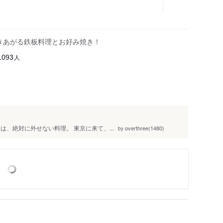
焼きあがる鉄板料理とお好み焼き！
人
1093
、絶対に外せない料理。 東京に来て、...
overthree(1480)
by