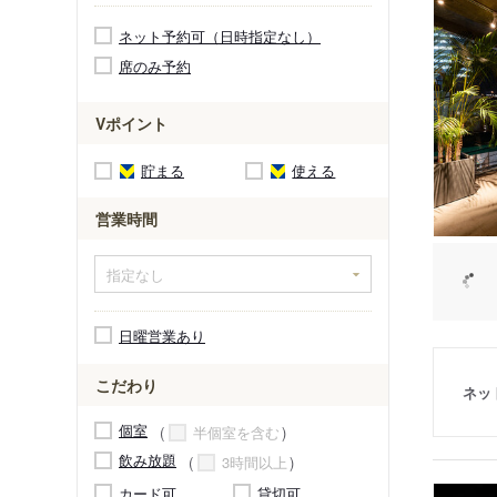
ネット予約可（日時指定なし）
席のみ予約
Vポイント
貯まる
使える
営業時間
日曜営業あり
こだわり
ネッ
個室
半個室を含む
飲み放題
3時間以上
カード可
貸切可