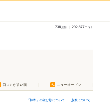
｜
738
292,877
店舗
口コミ
口コミが多い順
ニューオープン
「標準」の並び順について
点数について