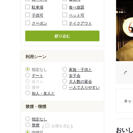
駐車場
食べ放題
子供可
ペット可
クーポン
テイクアウト
絞り込む
利用シーン
指定なし
家族・子供と
デート
女子会
合コン
大人数の宴会
接待
一人で入りやすい
知人・友人と
ネッ
禁煙・喫煙
指定なし
禁煙
分煙を含む
おい
喫煙可