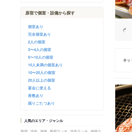
原宿で個室・設備から探す
個室あり
完全個室あり
2人の個室
3〜4人の個室
5〜10人の個室
ネッ
10人未満の個室あり
10〜20人の個室
20人以上の個室
宴会に使える
座敷あり
掘りごたつあり
人気のエリア・ジャンル
新宿
渋谷
池袋
新宿ランチ
渋谷ランチ
池袋ラ