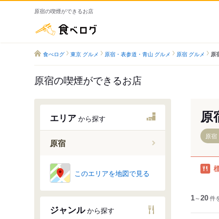
原宿の喫煙ができるお店
食べログ
食べログ
東京 グルメ
原宿・表参道・青山 グルメ
原宿 グルメ
原
原宿の喫煙ができるお店
原
エリア
から探す
原宿
原宿
原宿駅
このエリアを地図で見る
明治神宮
1
～
20
件
ジャンル
から探す