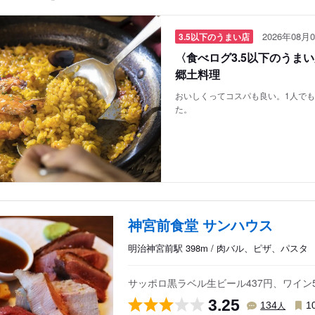
2026年08月0
3.5以下のうまい店
〈食べログ3.5以下のうま
郷土料理
おいしくってコスパも良い。1人で
た。
神宮前食堂 サンハウス
明治神宮前駅 398m / 肉バル、ピザ、パスタ
サッポロ黒ラベル生ビール437円、ワイン5
3.25
人
134
1