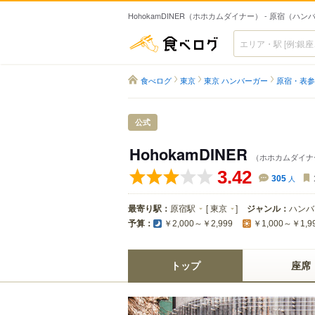
HohokamDINER（ホホカムダイナー） - 原宿（ハ
食べログ
食べログ
東京
東京 ハンバーガー
原宿・表参
公式
HohokamDINER
（ホホカムダイナ
3.42
305
人
最寄り駅：
原宿駅
[
東京
]
ジャンル：
ハンバ
予算：
￥2,000～￥2,999
￥1,000～￥1,9
トップ
座席