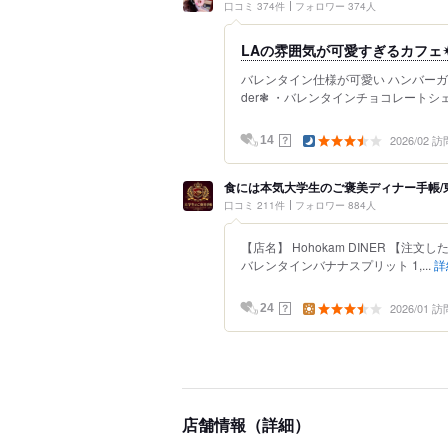
口コミ 374件
フォロワー 374人
LAの雰囲気が可愛すぎるカフェ✴
バレンタイン仕様が可愛い ハンバーガー
der❃ ・バレンタインチョコレートシェイク
2026/02 訪
？
14
食には本気大学生のご褒美ディナー手帳/東
口コミ 211件
フォロワー 884人
【店名】 Hohokam DINER 【注文したメニ
バレンタインバナナスプリット 1,...
詳
2026/01 訪
？
24
店舗情報（詳細）