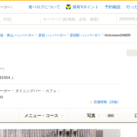
食べログについて
保有Vポイント
予約確認
行っ
ンバーガー）
道・青山 ハンバーガー
原宿 ハンバーガー
原宿駅 ハンバーガー
HohokamDINER
ー）
15354
人
ーガー
ダイニングバー
カフェ
99
店舗情報（詳細）
メニュー・コース
写真
800