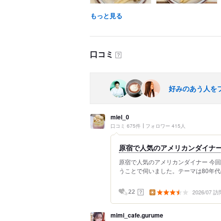
もっと見る
口コミ
？
好みのあう人を
miel_0
口コミ 675件
フォロワー 415人
原宿で人気のアメリカンダイナ
原宿で人気のアメリカンダイナー 今回はp
うことで伺いました。テーマは80年代
2026/07 訪
？
22
mimi_cafe.gurume