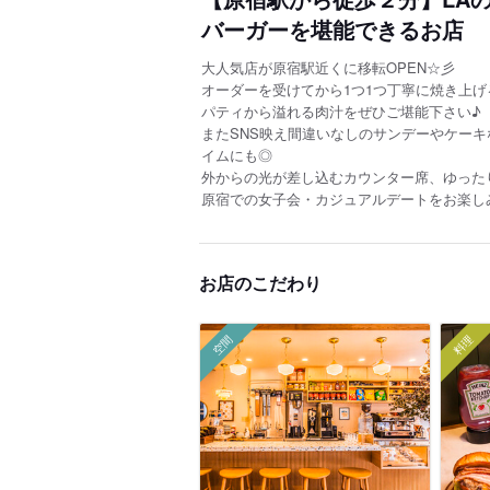
バーガーを堪能できるお店
大人気店が原宿駅近くに移転OPEN☆彡
オーダーを受けてから1つ1つ丁寧に焼き上げ
パティから溢れる肉汁をぜひご堪能下さい♪
またSNS映え間違いなしのサンデーやケー
イムにも◎
外からの光が差し込むカウンター席、ゆった
原宿での女子会・カジュアルデートをお楽し
お店のこだわり
空間
料理