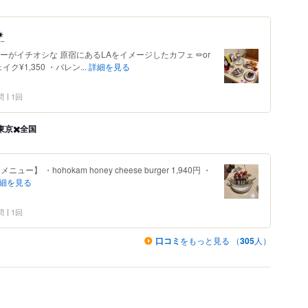
︎
がイチオシな 原宿にあるLAをイメージしたカフェ ✏︎or
¥1,350 ・バレン...
詳細を見る
問
1回
京✖️全国
ュー】 ・hohokam honey cheese burger 1,940円 ・
細を見る
問
1回
口コミ
をもっと見る （
305
人）