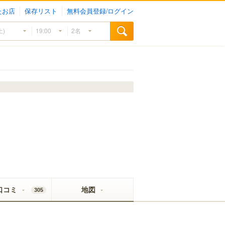
たお店
保存リスト
無料会員登録/ログイン
口コミ
地図
305