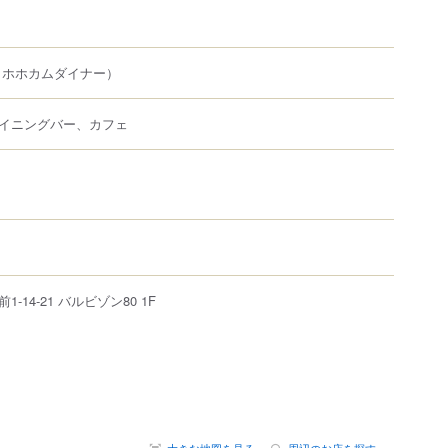
（ホホカムダイナー）
イニングバー、カフェ
前
1-14-21
バルビゾン80 1F
大きな地図を見る
周辺のお店を探す