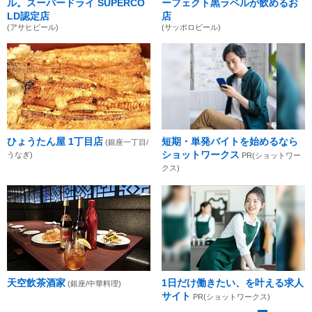
ル。スーパードライ SUPERCO
ーフェクト黒ラベルが飲めるお
LD認定店
店
(アサヒビール)
(サッポロビール)
ひょうたん屋 1丁目店
短期・単発バイトを始めるなら
(銀座一丁目/
ショットワークス
うなぎ)
PR(ショットワー
クス)
天空飲茶酒家
1日だけ働きたい、を叶える求人
(銀座/中華料理)
サイト
PR(ショットワークス)