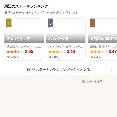
周辺のステーキランキング
原宿
×
ステーキ
のランキング（点数の高いお店）です。
1
2
3
表参道うかい亭
ハンバーグ嘉
原宿焼肉 KINTAN
鉄板焼き、ステーキ、シーフード
ハンバーグ、食堂、ステーキ
焼肉、鉄板焼き、ス
3.65
3.49
3.47
1099人
769人
716人
原宿×ステーキ
のランキングをもっと見る
広告を非表示