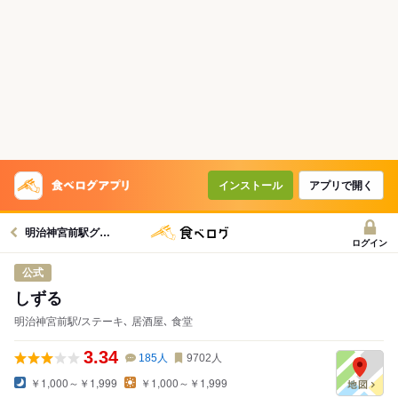
インストール
アプリで開く
明治神宮前駅グルメへ
ログイン
公式
しずる
明治神宮前駅/ステーキ､ 居酒屋､ 食堂
3.34
185
人
9702
人
￥1,000～￥1,999
￥1,000～￥1,999