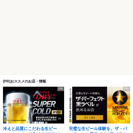
[PR]おススメのお店・情報
PR
PR
冷えと品質にこだわる生ビー
完璧な生ビール体験を。ザ・パ