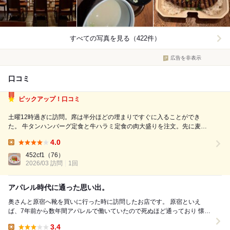
すべての写真を見る（422件）
広告を非表示
口コミ
ピックアップ！口コミ
土曜12時過ぎに訪問。席は半分ほどの埋まりですぐに入ることができ
た。 牛タンハンバーグ定食と牛ハラミ定食の肉大盛りを注文。先に麦ご
飯とテールスープ、キャベツの千切りが運ばれてきた。ほどなくメインが
4.0
到着。 牛タンハンバーグはよくあるハンバーグとは少し違い、脂多めで
Lunch:
好みが分かれそう。とろける食感とオ...
452cf1
（76）
2026/03 訪問
1回
アパレル時代に通った思い出。
奥さんと原宿へ靴を買いに行った時に訪問したお店です。 原宿といえ
ば、7年前から数年間アパレルで働いていたので死ぬほど通っており 懐か
しい場所と新しく更新されたお店や街並...
3.4