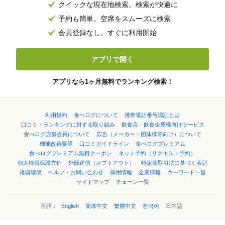
クイックな現在地検索。検索が快適に
予約も簡単。空席をスムーズに検索
会員登録なし。すぐに利用開始
アプリで開く
アプリなら1ヶ月無料でランキング検索！
利用規約
食べログについて
携帯電話番号認証とは
口コミ・ランキングに対する取り組み
飲食店・飲食企業様向けサービス
食べログ店舗会員について
広告（メーカー・団体様等向け）について
機能改善要望
口コミガイドライン
食べログプレミアム
食べログプレミアム無料クーポン
ネット予約（リクエスト予約）
個人情報保護方針
外部送信（オプトアウト）
特定商取引法に基づく表記
推奨環境
ヘルプ・お問い合わせ
採用情報
企業情報
キーワード一覧
サイトマップ
チェーン一覧
言語：
English
简体中文
繁體中文
한국어
日本語