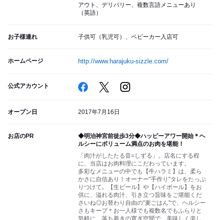
アウト、デリバリー、複数言語メニューあり
（英語）
お子様連れ
子供可（乳児可）、ベビーカー入店可
ホームページ
http://www.harajuku-sizzle.com/
公式アカウント
オープン日
2017年7月16日
お店のPR
◆明治神宮前徒歩3分◆ハッピーアワー開始＊ヘ
ルシーにボリューム満点のお肉を堪能！
「肉汁がしたたる音=しずる」。店名にする程
に、当店はお肉料理にこだわっています。
多彩なメニューの中でも【牛ハラミ】は、柔ら
かさに自信あり！オーナー"手作り"タレをたっぷ
りつけて。【生ビール】や【ハイボール】をお
供に、溢れる肉汁、引き立つ旨味をご堪能くだ
さいね◎お替わり自由の"麦ごはん"で、ヘルシー
さもキープ＊お一人様でも複数名でもふらりと
気軽に。落ち着きの寛ぎ空間で、美味しく楽し