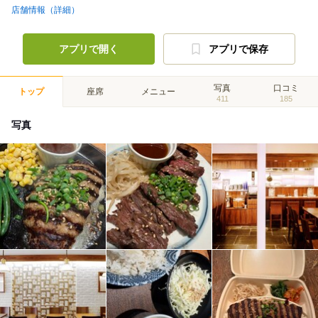
店舗情報（詳細）
アプリで開く
アプリで保存
写真
口コミ
トップ
座席
メニュー
411
185
写真