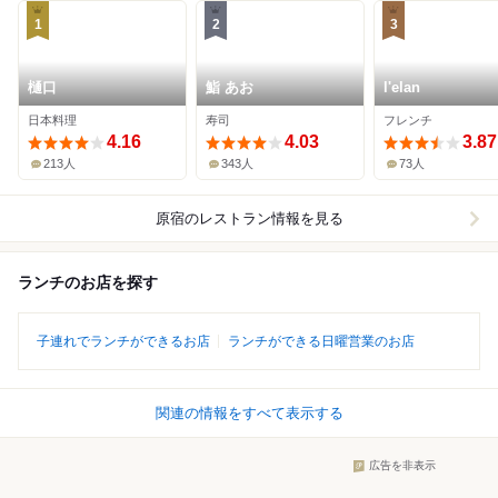
1
2
3
樋口
鮨 あお
l'elan
日本料理
寿司
フレンチ
4.16
4.03
3.87
213人
343人
73人
原宿
のレストラン情報を見る
ランチのお店を探す
子連れでランチができるお店
ランチができる日曜営業のお店
関連の情報をすべて表示する
広告を非表示