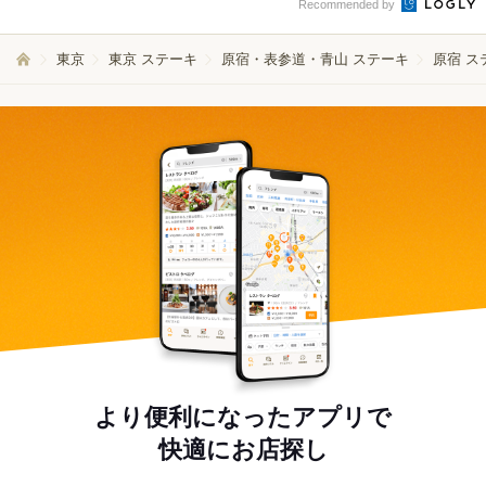
Recommended by
東京
東京 ステーキ
原宿・表参道・青山 ステーキ
原宿 ス
より便利になったアプリで
快適にお店探し