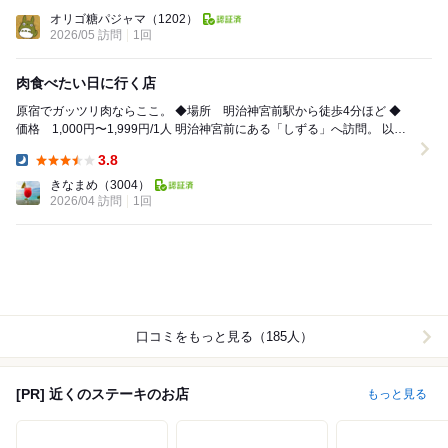
Lunch:
オリゴ糖パジャマ
（1202）
2026/05 訪問
1回
肉食べたい日に行く店
原宿でガッツリ肉ならここ。 ◆場所 明治神宮前駅から徒歩4分ほど ◆
価格 1,000円〜1,999円/1人 明治神宮前にある「しずる」へ訪問。 以前
よく利用して...
3.8
Dinner:
きなまめ
（3004）
2026/04 訪問
1回
口コミをもっと見る（185人）
[PR] 近くのステーキのお店
もっと見る