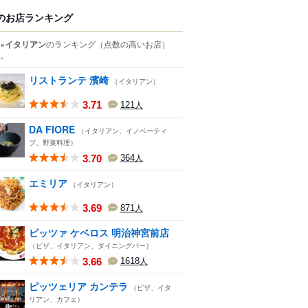
のお店ランキング
×イタリアン
のランキング
（点数の高いお店）
。
リストランテ 濱崎
（イタリアン）
3.71
121
人
DA FIORE
（イタリアン、イノベーティ
ブ、野菜料理）
3.70
364
人
エミリア
（イタリアン）
3.69
871
人
ピッツァ ケベロス 明治神宮前店
（ピザ、イタリアン、ダイニングバー）
3.66
1618
人
ピッツェリア カンテラ
（ピザ、イタ
リアン、カフェ）