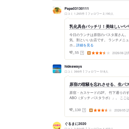
Papa03130111
口コミ 1,265件
フォロワー 2,190人
乳化具合バッチリ！美味しいペ
今日のランチは原宿のパスタ屋さん。
気、割といいお店です。 ランチメニュ
ホ...
詳細を見る
2026/06 訪
？
55
hideaways
口コミ 366件
フォロワー 518人
原宿の喧騒を忘れさせる、生パ
原宿・カスケードの2F。 竹下通りのすぐ
ABO（ダッチ パスタラボ）」。 ここ
2026/05
？
130
ぐるまに2020
口コミ 2,504件
フォロワー 4,403人