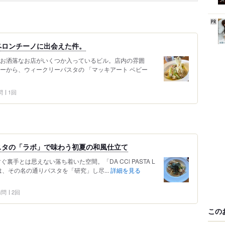
ペロンチーノに出会えた件。
 お洒落なお店がいくつか入っているビル。店内の雰囲
ーから、ウィークリーパスタの 「マッキアート ベビー
問
1回
スタの「ラボ」で味わう初夏の和風仕立て
裏手とは思えない落ち着いた空間。「DA CCl PASTA L
は、その名の通りパスタを「研究」し尽...
詳細を見る
 訪問
2回
この