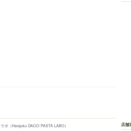
店舗
タラボ
（Harajuku DACCI PASTA LABO）