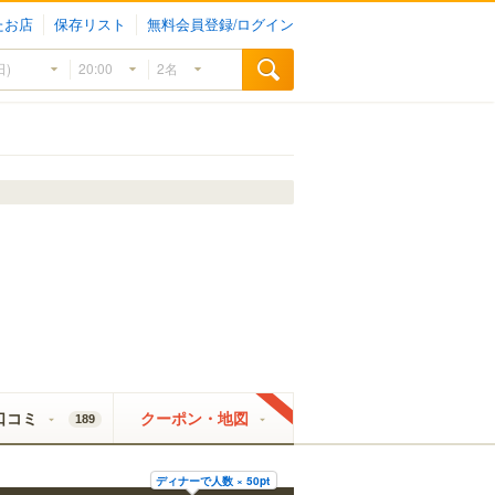
たお店
保存リスト
無料会員登録/ログイン
口コミ
クーポン・地図
189
ディナーで人数 × 50pt