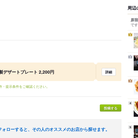
周辺
原宿
です
1
2
デザートプレート 2,200円
詳細
3
条件・提示条件をご確認ください。
4
投稿する
5
フォローすると、その人のオススメのお店から探せます。