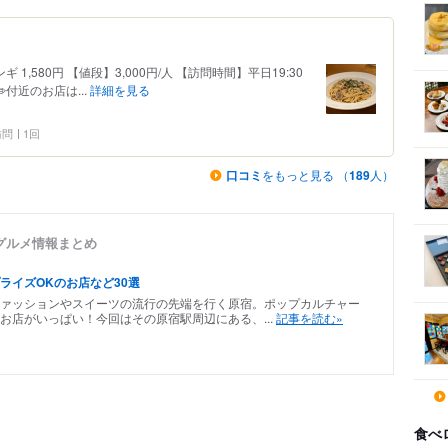
1,580円 【値段】3,000円/人 【訪問時間】平日19:30
近のお店は...
詳細を見る
 訪問
1回
口コミ
をもっと見る （
189
人）
グルメ情報まとめ
ライズOKのお店など30選
ァッションやスイーツの流行の先端を行く原宿。ポップカルチャー
お店がいっぱい！今回はその原宿駅周辺にある、...
記事を読む»
食べ