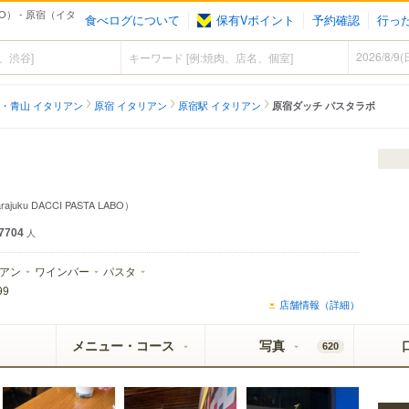
BO） - 原宿（イタ
食べログについて
保有Vポイント
予約確認
行っ
・青山 イタリアン
原宿 イタリアン
原宿駅 イタリアン
原宿ダッチ パスタラボ
rajuku DACCI PASTA LABO）
7704
人
アン
ワインバー
パスタ
99
店舗情報（詳細）
メニュー・コース
写真
620