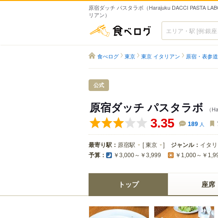
原宿ダッチ パスタラボ（Harajuku DACCI PASTA LA
リアン）
食べログ
食べログ
東京
東京 イタリアン
原宿・表参道
公式
原宿ダッチ パスタラボ
（Ha
3.35
189
人
最寄り駅：
原宿駅
[
東京
]
ジャンル：
イタリ
予算：
￥3,000～￥3,999
￥1,000～￥1,9
トップ
座席