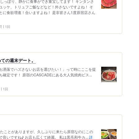
 しっぽり、静かに食事ができ重宝してます！ キンタンさ
ユッケ、トリュフご飯などなど！外さないですよね！ そ
とに食欲増進！合いますよね！ 是非皆さん1度原宿店さん
問
1回
めての週末デート。
お洒落でハズさないお店を選びたい！」って時にここを提
定です！ 原宿のCASCADEにある大人気焼肉ビス...
1回
来たことがありますが、久しぶりに来たら原宿なのにこの
良いですね♪ お店も広くて綺麗。 私は黒毛和牛カ...
詳