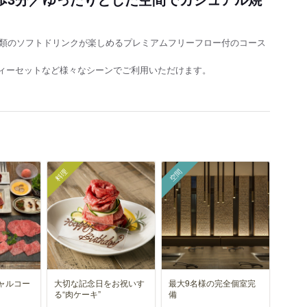
種類のソフトドリンクが楽しめるプレミアムフリーフロー付のコース
ィーセットなど様々なシーンでご利用いただけます。
料理
空間
ャルコー
大切な記念日をお祝いす
最大9名様の完全個室完
る“肉ケーキ”
備