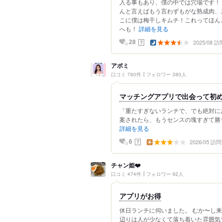
入る事もあり、僕の中では穴場です！
んと言えばもう言わずもがな熟成肉、
こに僕は梅干しキムチ！これってほん
へも！
詳細を見る
2025/08 訪
？
28
アポミ
口コミ 760件
フォロワー 380人
マッチングアプリで出会って初
「重たすぎないランチで、でも絶対に
案されたら、もうセンスの塊すぎて勝ち確
詳細を見る
2026/05 訪問
？
6
チャン姫❤️
口コミ 474件
フォロワー 92人
アプリがお得
休日ランチに伺いました。 むか〜し
辺りは人が少なくて落ち着いた雰囲気で