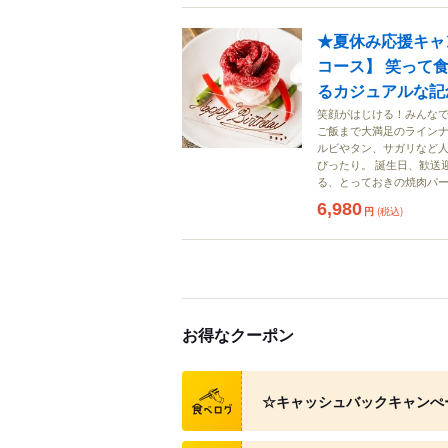
★夏休み応援キャ
コース】 笑って
るカジュアルな記
笑顔がはじける！みんなで
ご飯まで大満足のラインナ
ルビやタン、サガリなど
ぴったり。 誕生日、歓送
る、とっておきの焼肉パ
6,980
円
(税込)
お得なクーポン
クーポン
☆キャッシュバックキャンぺ