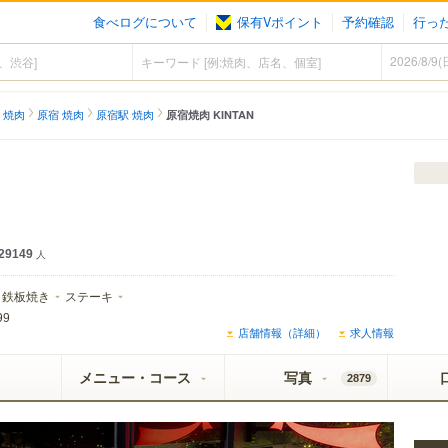
食べログについて
保有Vポイント
予約確認
行っ
 焼肉
原宿 焼肉
原宿駅 焼肉
原宿焼肉 KINTAN
29149
人
鉄板焼き
ステーキ
99
店舗情報（詳細）
求人情報
メニュー・コース
写真
2879