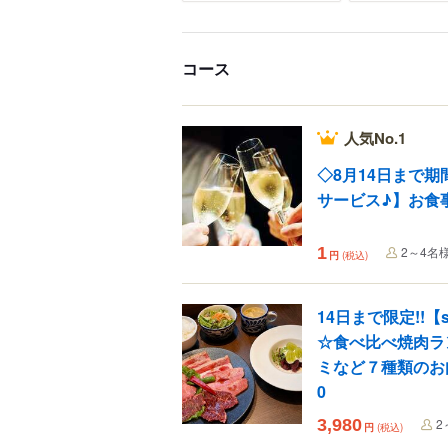
コース
人気No.1
◇8月14日まで
サービス♪】お
1
2～4名
円
(税込)
14日まで限定!!【s
☆食べ比べ焼肉ラ
ミなど７種類のお肉
0
3,980
2
円
(税込)