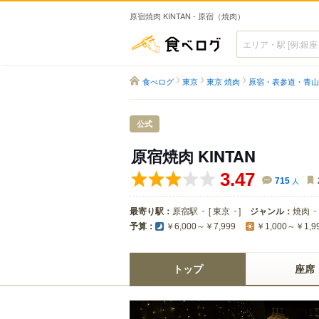
原宿焼肉 KINTAN - 原宿（焼肉）
食べログ
食べログ
東京
東京 焼肉
原宿・表参道・青山
公式
原宿焼肉 KINTAN
3.47
715
人
最寄り駅：
原宿駅
[
東京
]
ジャンル：
焼肉
予算：
￥6,000～￥7,999
￥1,000～￥1,9
トップ
座席