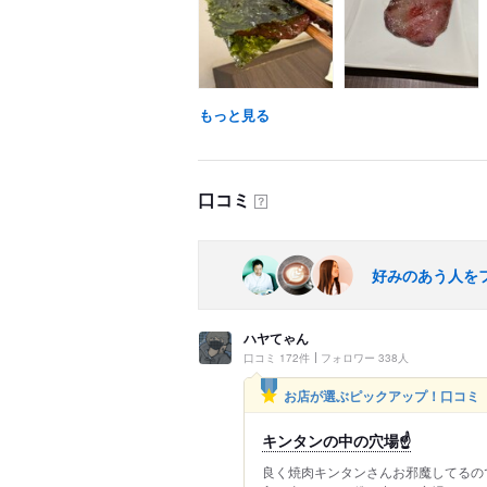
もっと見る
口コミ
？
好みのあう人を
ハヤてゃん
口コミ 172件
フォロワー 338人
お店が選ぶピックアップ！口コミ
キンタンの中の穴場☝️
良く焼肉キンタンさんお邪魔してるの