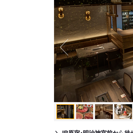
＼JR原宿･明治神宮前から