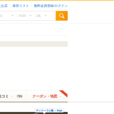
たお店
保存リスト
無料会員登録/ログイン
口コミ
クーポン・地図
715
ディナーで人数 × 50pt