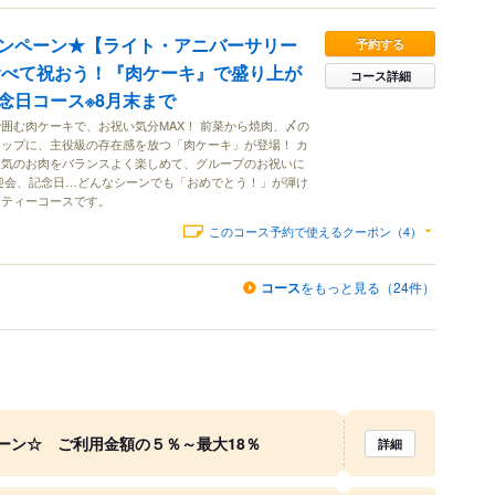
ンペーン★【ライト・アニバーサリー
予約する
食べて祝おう！『肉ケーキ』で盛り上が
コース詳細
念日コース※8月末まで
囲む肉ケーキで、お祝い気分MAX！ 前菜から焼肉、〆の
ップに、主役級の存在感を放つ「肉ケーキ」が登場！ カ
人気のお肉をバランスよく楽しめて、グループのお祝いに
迎会、記念日…どんなシーンでも「おめでとう！」が弾け
ーティーコースです。
このコース予約で使えるクーポン（4）
コース
をもっと見る（24件）
ーン☆ ご利用金額の５％～最大18％
詳細