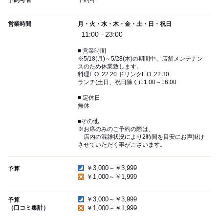
予約可否
予約可
営業時間
月・火・水・木・金・土・日・祝日
11:00 - 23:00
■ 営業時間
※5/18(月)～5/28(木)の期間中、店舗メンテナン
スのため休業致します。
料理L.O. 22:20 ドリンクL.O. 22:30
ランチ(土日、祝日除く)11:00～16:00
■ 定休日
無休
■その他
※お席のみのご予約の際は、
店内の混雑状況により2時間を目安にお声掛け
させていただく事がございます。
￥3,000～￥3,999
予算
￥1,000～￥1,999
￥3,000～￥3,999
予算
（口コミ集計）
￥1,000～￥1,999