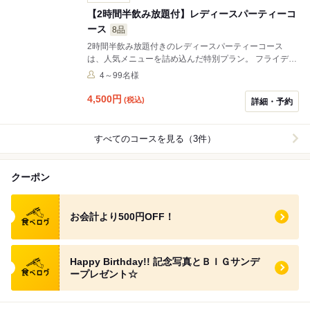
【2時間半飲み放題付】レディースパーティーコ
ース
8品
2時間半飲み放題付きのレディースパーティーコース
は、人気メニューを詰め込んだ特別プラン。 フライデー
ズフライのおかわり自由や、女子会限定のミニサンデー
4～99名様
付きデザートで、楽しいひとときをお過ごしください。
4,500
円
(税込)
詳細・予約
すべてのコースを見る（3件）
クーポン
食べログ クーポン
お会計より500円OFF！
食べログ クーポン
Happy Birthday!! 記念写真とＢＩＧサンデ
ープレゼント☆