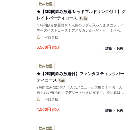
飲み放題
★【3時間飲み放題/レッドブルドリンク付！】グ
レイトパーティコース
10品
３時間飲み放題付き！人気のリブが入ったまさにフライ
デーズベストコース！アメリカン食べ尽くせ！！さらに
ドリンクのラインナップにレッドブルが追加！※お一人
4～99名様
様＋200円でデザート付きに変更可。※写真はイメージ
です
5,500
円
(税込)
詳細・予約
飲み放題
★【2時間飲み放題付】ファンタスティックパー
ティコース
6品
2時間飲み放題付き！人気メニューが大集合！※お一人
様＋200円(税込）でデザート付きに変更可。※写真はイ
メージです
4～99名様
4,500
円
(税込)
詳細・予約
飲み放題