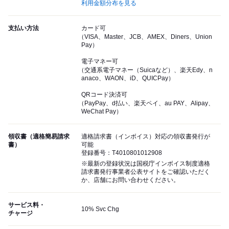
利用金額分布を見る
支払い方法
カード可
（VISA、Master、JCB、AMEX、Diners、Union
Pay）
電子マネー可
（交通系電子マネー（Suicaなど）、楽天Edy、n
anaco、WAON、iD、QUICPay）
QRコード決済可
（PayPay、d払い、楽天ペイ、au PAY、Alipay、
WeChat Pay）
領収書（適格簡易請求
適格請求書（インボイス）対応の領収書発行が
書）
可能
登録番号：T4010801012908
※最新の登録状況は国税庁インボイス制度適格
請求書発行事業者公表サイトをご確認いただく
か、店舗にお問い合わせください。
サービス料・
10% Svc Chg
チャージ