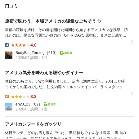
口コミ
原宿で味わう、本場アメリカの陽気なごちそう ✨
原宿の喧騒を抜け、その扉を開けた瞬間から始まるアメリカンな祝祭。訪
れたのは、陽気な雰囲気が魅力の TGI FRIDAYS 原宿店。まさに五感で楽
しむエンターテインメントレストランだ...
4.0
Dinner:
BodyFat_Zeroing
（610）
2026/04 訪問
1回
アメリカ気分を味わえる賑やかダイナー
休日の15時ごろ、5名で利用しました。 店内は満席に近く、20分ほど待
ってからの案内でした。 注文内容 ⚪︎ミルクシェイク バニラ ⚪︎スタックド
チリチーズフライ ⚪...
3.3
Lunch:
eny0123
（62）
2026/03 訪問
1回
アメリカンフードをガッツリ
休日ランチ、どのお店も混んでいた。 数組待ちですんなり着席。 沢山の
メニューから、気になるものをチョイス。 コブサラダ、ベーコンチーズ