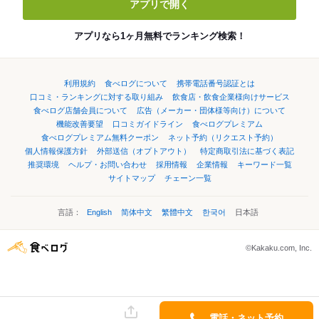
アプリで開く
アプリなら1ヶ月無料でランキング検索！
利用規約
食べログについて
携帯電話番号認証とは
口コミ・ランキングに対する取り組み
飲食店・飲食企業様向けサービス
食べログ店舗会員について
広告（メーカー・団体様等向け）について
機能改善要望
口コミガイドライン
食べログプレミアム
食べログプレミアム無料クーポン
ネット予約（リクエスト予約）
個人情報保護方針
外部送信（オプトアウト）
特定商取引法に基づく表記
推奨環境
ヘルプ・お問い合わせ
採用情報
企業情報
キーワード一覧
サイトマップ
チェーン一覧
言語：
English
简体中文
繁體中文
한국어
日本語
©Kakaku.com, Inc.
電話・ネット予約