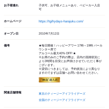
お子様連れ
子供可、お子様メニューあり、ベビーカー入店
可
ホームページ
https://tgifrydays-harajuku.com/
オープン日
2010年7月12日
備考
★毎日開催！ハッピーアワー 17時～19時 バーカ
ウンター席で
アルコール最大40% OFF! ★
※お席のみのご予約の際は、店内の混雑状況に
より2時間を目安にお声掛けさせていただく事が
ございます。
※貸切につきましては、予約状況により異なり
ますのでまずは店舗へお問い合わせください。
関連店舗情報
東京のティージーアイフライデーズ
全国のティージーアイフライデーズ