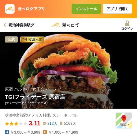
コースで使えるクーポン
戻る
インストール
アプリで開く
明治神宮前駅グルメへ
クーポンを利用せず予約する
ログイン
公式
原宿 バル バー 女子会 パーティー
TGIフライデーズ 原宿店
(ティージーアイ フライデーズ)
明治神宮前駅/アメリカ料理､ ステーキ､ バル
3.11
312
人
5163
人
￥3,000～￥3,999
￥1,000～￥1,999