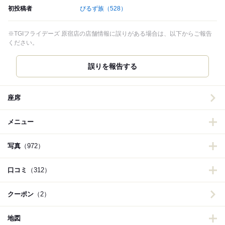
初投稿者
ぴるず族
（528）
※TGIフライデーズ 原宿店の店舗情報に誤りがある場合は、以下からご報告
ください。
誤りを報告する
座席
メニュー
写真
（972）
口コミ
（312）
クーポン
（2）
地図