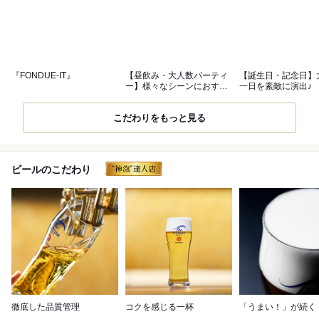
『FONDUE-IT』
【昼飲み・大人数パーティ
【誕生日・記念日】
ー】様々なシーンにおすす
一日を素敵に演出♪
め♪
こだわりをもっと見る
ビールのこだわり
徹底した品質管理
コクを感じる一杯
「うまい！」が続く