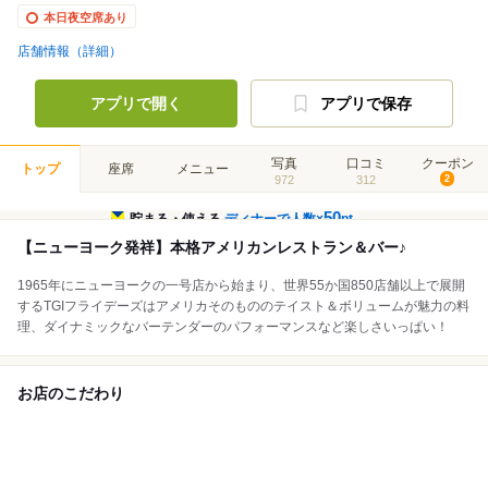
本日夜空席あり
店舗情報（詳細）
アプリで開く
アプリで保存
写真
口コミ
クーポン
トップ
座席
メニュー
972
312
2
50
貯まる・使える
ディナーで人数×
pt
【ニューヨーク発祥】本格アメリカンレストラン＆バー♪
1965年にニューヨークの一号店から始まり、世界55か国850店舗以上で展開
するTGIフライデーズはアメリカそのもののテイスト＆ボリュームが魅力の料
理、ダイナミックなバーテンダーのパフォーマンスなど楽しさいっぱい！
お店のこだわり