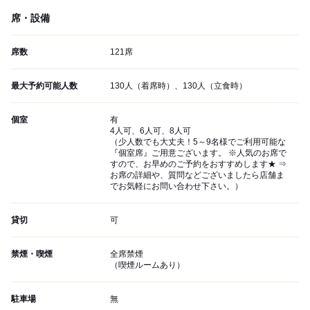
席・設備
席数
121席
最大予約可能人数
130人（着席時）、130人（立食時）
個室
有
4人可、6人可、8人可
（少人数でも大丈夫！5～9名様でご利用可能な
『個室席』ご用意ございます。 ※人気のお席で
すので、お早めのご予約をおすすめします★ ⇒
お席の詳細や、質問などございましたら店舗ま
でお気軽にお問い合わせ下さい。）
貸切
可
禁煙・喫煙
全席禁煙
（喫煙ルームあり）
駐車場
無