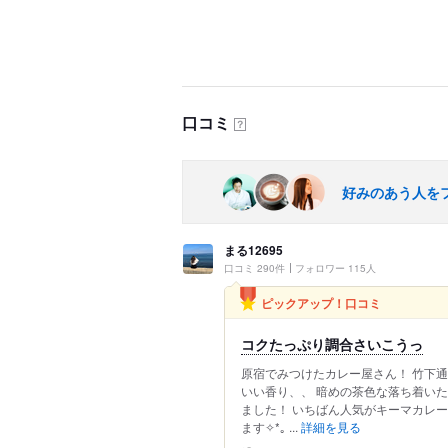
口コミ
？
好みのあう人を
まる12695
口コミ 290件
フォロワー 115人
ピックアップ！口コミ
コクたっぷり調合さいこうっ
原宿でみつけたカレー屋さん！ 竹下
いい香り、、 暗めの茶色な落ち着いた
ました！ いちばん人気がキーマカレー
ます✧*｡ ...
詳細を見る