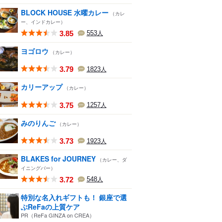
BLOCK HOUSE 水曜カレー
（カレ
ー、インドカレー）
3.85
553
人
ヨゴロウ
（カレー）
3.79
1823
人
カリーアップ
（カレー）
3.75
1257
人
みのりんご
（カレー）
3.73
1923
人
BLAKES for JOURNEY
（カレー、ダ
イニングバー）
3.72
548
人
特別な名入れギフトも！ 銀座で選
ぶReFaの上質ケア
PR（ReFa GINZA on CREA）