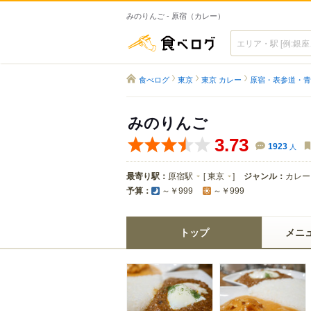
みのりんご - 原宿（カレー）
食べログ
食べログ
東京
東京 カレー
原宿・表参道・青
みのりんご
3.73
1923
人
最寄り駅：
原宿駅
[
東京
]
ジャンル：
カレー
予算：
～￥999
～￥999
トップ
メニ