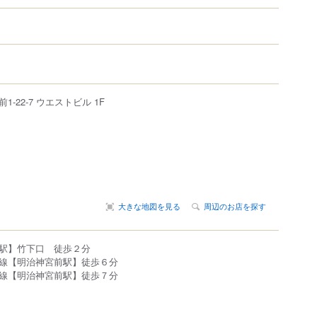
前
1-22-7
ウエストビル
1F
大きな地図を見る
周辺のお店を探す
駅】竹下口 徒歩２分
線【明治神宮前駅】徒歩６分
線【明治神宮前駅】徒歩７分