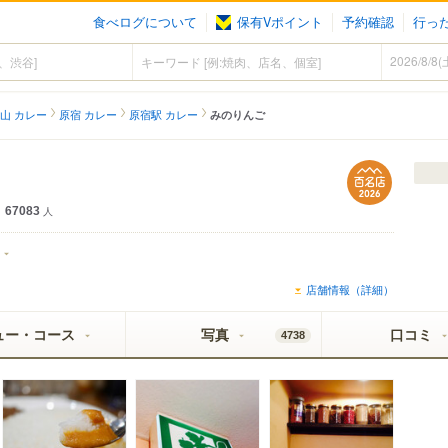
食べログについて
保有Vポイント
予約確認
行っ
山 カレー
原宿 カレー
原宿駅 カレー
みのりんご
67083
人
店舗情報（詳細）
ュー・コース
写真
口コミ
4738