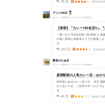
2026/02 訪
？
30
アツシ0422
口コミ 1,826件
フォロワー 3,953人
【原宿】『カレー100名店✨』『
『食べログ100名店巡りIN 原宿 ＆ 
の前に原宿と表参道エリアを散策しまし
る
2026/08
？
142
黄色のたぬき
口コミ 4,991件
フォロワー 6,288人
原宿駅前の人気カレー店：みの
神宮前にあるカレー店です。 店主 風
から近いため、ご近所の方々だけでなく観
る
2026/07 訪
？
69