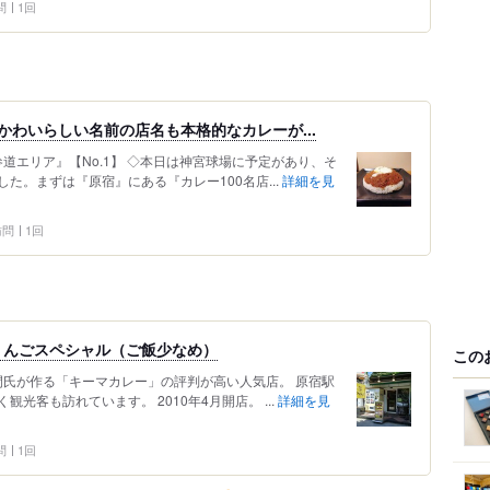
問
1回
かわいらしい名前の店名も本格的なカレーが...
表参道エリア』【No.1】 ◇本日は神宮球場に予定があり、そ
た。まずは『原宿』にある『カレー100名店...
詳細を見
 訪問
1回
りんごスペシャル（ご飯少なめ）
この
間氏が作る「キーマカレー」の評判が高い人気店。 原宿駅
光客も訪れています。 2010年4月開店。 ...
詳細を見
問
1回