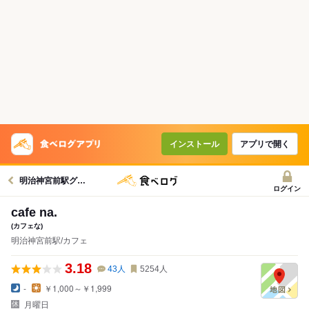
インストール
アプリで開く
明治神宮前駅グルメへ
ログイン
cafe na.
(カフェな)
明治神宮前駅/カフェ
3.18
43
人
5254
人
-
￥1,000～￥1,999
月曜日