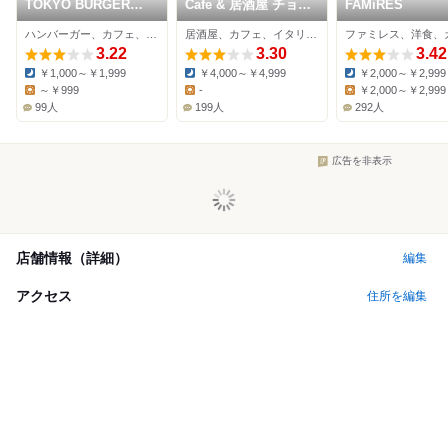
TOKYO BURGER
Cafe & 居酒屋 チョウ
FAMiRES
CAFE&BAR
チン 原宿・表参道店
ハンバーガー、カフェ、ダイニングバー
居酒屋、カフェ、イタリアン
ファミレス、洋食、
3.22
3.30
3.42
￥1,000～￥1,999
￥4,000～￥4,999
￥2,000～￥2,999
Dinner:
Dinner:
Dinner:
～￥999
-
￥2,000～￥2,999
Lunch:
Lunch:
Lunch:
99人
199人
292人
広告を非表示
店舗情報（詳細）
編集
アクセス
住所を編集