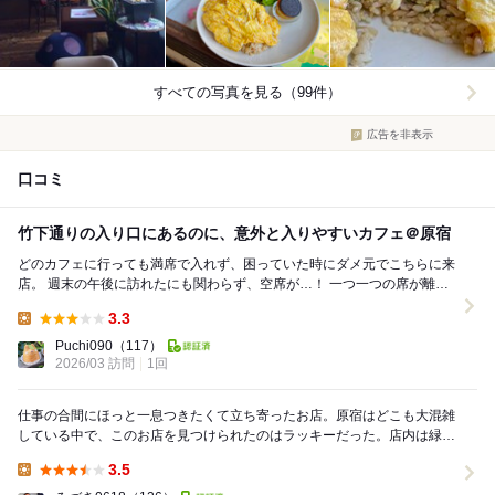
すべての写真を見る（99件）
広告を非表示
口コミ
竹下通りの入り口にあるのに、意外と入りやすいカフェ＠原宿
どのカフェに行っても満席で入れず、困っていた時にダメ元でこちらに来
店。 週末の午後に訪れたにも関わらず、空席が…！ 一つ一つの席が離れ
ていて、居心地が良い空間。 常連さんもい...
3.3
Lunch:
Puchi090
（117）
2026/03 訪問
1回
仕事の合間にほっと一息つきたくて立ち寄ったお店。原宿はどこも大混雑
している中で、このお店を見つけられたのはラッキーだった。店内は緑が
たくさんあっておしゃれな雰囲気で、外のにぎやかさ...
3.5
Lunch: