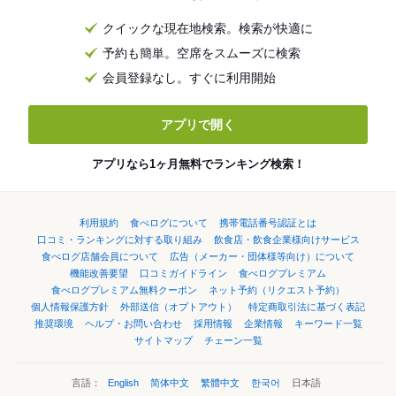
クイックな現在地検索。検索が快適に
予約も簡単。空席をスムーズに検索
会員登録なし。すぐに利用開始
アプリで開く
アプリなら1ヶ月無料でランキング検索！
利用規約
食べログについて
携帯電話番号認証とは
口コミ・ランキングに対する取り組み
飲食店・飲食企業様向けサービス
食べログ店舗会員について
広告（メーカー・団体様等向け）について
機能改善要望
口コミガイドライン
食べログプレミアム
食べログプレミアム無料クーポン
ネット予約（リクエスト予約）
個人情報保護方針
外部送信（オプトアウト）
特定商取引法に基づく表記
推奨環境
ヘルプ・お問い合わせ
採用情報
企業情報
キーワード一覧
サイトマップ
チェーン一覧
言語：
English
简体中文
繁體中文
한국어
日本語