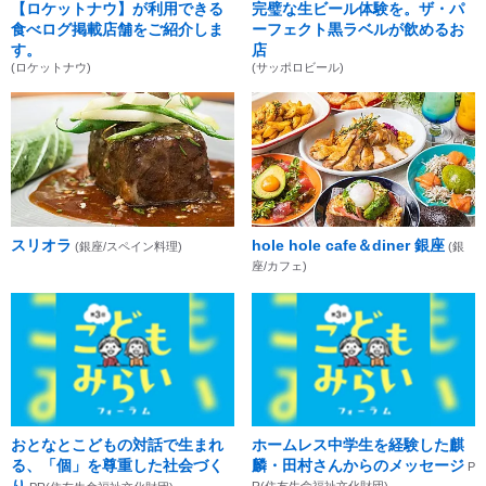
【ロケットナウ】が利用できる
完璧な生ビール体験を。ザ・パ
食べログ掲載店舗をご紹介しま
ーフェクト黒ラベルが飲めるお
す。
店
(ロケットナウ)
(サッポロビール)
スリオラ
hole hole cafe＆diner 銀座
(銀座/スペイン料理)
(銀
座/カフェ)
おとなとこどもの対話で生まれ
ホームレス中学生を経験した麒
る、「個」を尊重した社会づく
麟・田村さんからのメッセージ
P