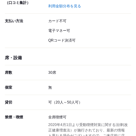
（口コミ集計）
利用金額分布を見る
支払い方法
カード不可
電子マネー可
QRコード決済可
席・設備
席数
30席
個室
無
貸切
可（20人～50人可）
禁煙・喫煙
全席喫煙可
2020年4月1日より受動喫煙対策に関する法律(改
正健康増進法）が施行されており、最新の情報
と異なる場合がございますので、ご来店前に店