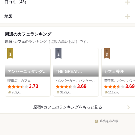
口コミ
（43）
地図
周辺のカフェランキング
原宿
×
カフェ
のランキング（点数の高いお店）です。
1
2
3
アンセーニュダングル
THE GREAT
カフェ香咲
原宿店
BURGER
喫茶店、カフェ
ハンバーガー、パンケーキ、カフェ
喫茶店、バー、パン
3.73
3.69
3.69
762人
3172人
1117人
原宿×カフェ
のランキングをもっと見る
広告を非表示