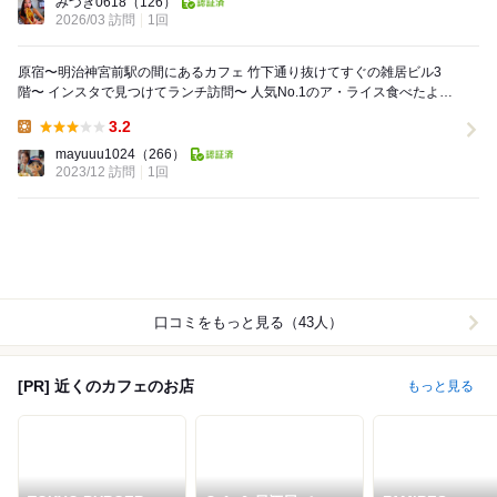
みづき0618
（126）
2026/03 訪問
1回
原宿〜明治神宮前駅の間にあるカフェ 竹下通り抜けてすぐの雑居ビル3
階〜 インスタで見つけてランチ訪問〜 人気No.1のア・ライス食べたよん
和風オムライスで、大葉入って...
3.2
Lunch:
mayuuu1024
（266）
2023/12 訪問
1回
口コミをもっと見る（43人）
[PR] 近くのカフェのお店
もっと見る