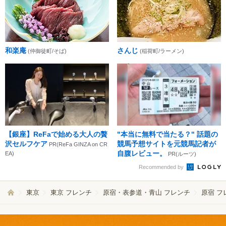
和楽庵
さんじ
(仲御徒町/そば)
(稲荷町/ラーメン)
【銀座】ReFaで始める大人の贅
"本当に無料で当たる？" 話題の
沢セルフケア
競馬予想サイトを元競馬記者が
PR(ReFa GINZA on CR
自腹レビュー。
EA)
PR(ルーツ)
Recommended by
東京
東京 フレンチ
原宿・表参道・青山 フレンチ
原宿 フ