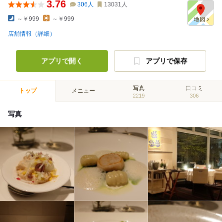
3.76
306
人
13031
人
～￥999
～￥999
店舗情報（詳細）
アプリで開く
アプリで保存
写真
口コミ
トップ
メニュー
2219
306
写真