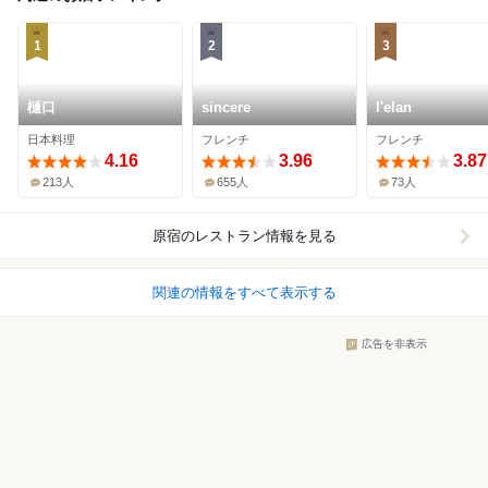
1
2
3
樋口
sincere
l'elan
日本料理
フレンチ
フレンチ
4.16
3.96
3.87
213人
655人
73人
原宿
のレストラン情報を見る
関連の情報をすべて表示する
広告を非表示