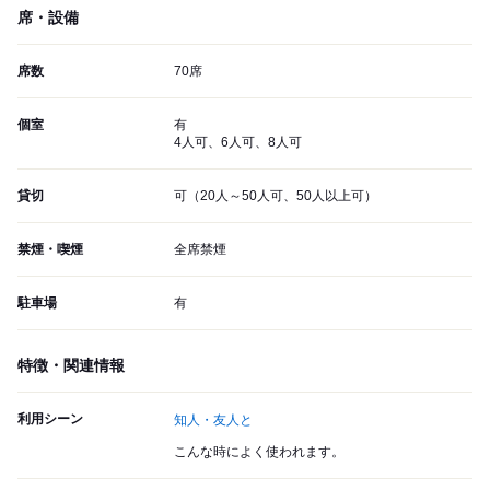
席・設備
席数
70席
個室
有
4人可、6人可、8人可
貸切
可（20人～50人可、50人以上可）
禁煙・喫煙
全席禁煙
駐車場
有
特徴・関連情報
利用シーン
知人・友人と
こんな時によく使われます。