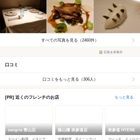
すべての写真を見る（2460件）
広告を非表示
口コミ
口コミをもっと見る（306人）
[PR] 近くのフレンチのお店
もっと見る
sangria 青山店
蔭山樓 表参道店
表参道 HYENE
スペイン料理、イタリアン、フレンチ
中華料理、ダイニングバー、フレンチ
フレンチ、イノベー