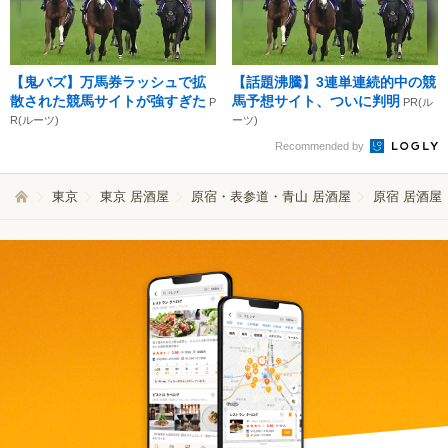
【鬼バズ】万馬券ラッシュで拡
【話題沸騰】3連単連続的中の競
散された競馬サイトが強すぎた
馬予想サイト、ついに判明
P
PR(ル
R(ルーツ)
ーツ)
Recommended by
東京
東京 居酒屋
原宿・表参道・青山 居酒屋
原宿 居酒屋