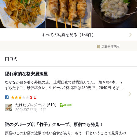
すべての写真を見る（154件）
広告を非表示
口コミ
隠れ家的な格安居酒屋
なかなか目を引く外観の店。 土曜日夜で結構混んでた。 焼き鳥4本、う
ずらたまご、砂肝塩タレ、生ビール2杯 席料は430円で、2640円 そば頼
むの忘れた。4段で68...
3.1
Dinner:
たけだプレジール
（619）
2024/07 訪問
1回
謎のグループ店「竹子」グループ、原宿でも発見！
原宿のこのお店の近隣で軽い会食があり、もう一軒ということで見覚えの