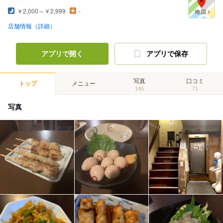
￥2,000～￥2,999
-
店舗情報（詳細）
アプリで開く
アプリで保存
写真
口コミ
トップ
メニュー
145
71
写真