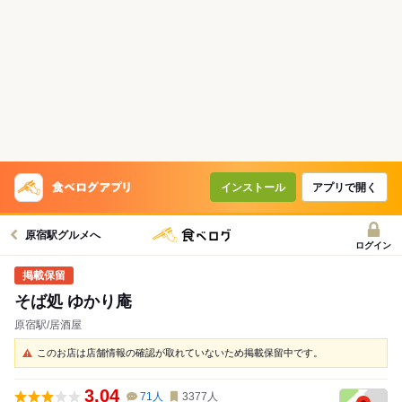
インストール
アプリで開く
原宿駅グルメへ
ログイン
そば処 ゆかり庵
原宿駅/居酒屋
このお店は店舗情報の確認が取れていないため掲載保留中です。
3.04
71
人
3377
人