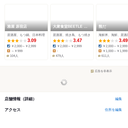
雅屋 原宿店
大衆食堂BEETLE 原
熊だ
宿
居酒屋、もつ鍋、日本料理
居酒屋、焼き鳥、もつ焼き
海鮮丼、海鮮、居酒
3.09
3.47
3.49
￥2,000～￥2,999
￥2,000～￥2,999
￥2,000～￥2,999
Dinner:
Dinner:
Dinner:
～￥999
-
￥1,000～￥1,999
Lunch:
Lunch:
Lunch:
104人
479人
611人
広告を非表示
店舗情報（詳細）
編集
アクセス
住所を編集