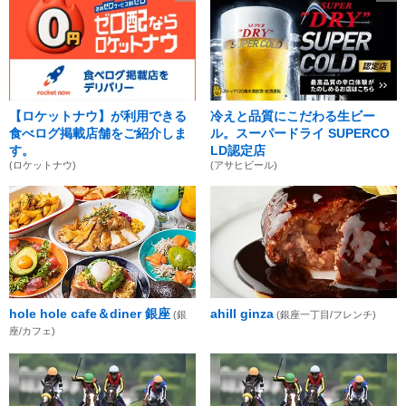
【ロケットナウ】が利用できる
冷えと品質にこだわる生ビー
食べログ掲載店舗をご紹介しま
ル。スーパードライ SUPERCO
す。
LD認定店
(ロケットナウ)
(アサヒビール)
hole hole cafe＆diner 銀座
ahill ginza
(銀
(銀座一丁目/フレンチ)
座/カフェ)