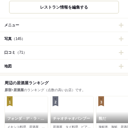
メニュー
写真
（145）
口コミ
（71）
地図
周辺の居酒屋ランキング
原宿
×
居酒屋
のランキング（点数の高いお店）です。
1
2
3
フォンダ・デ・ラ・マ
チャオチャオバンブー
熊だ
ドゥルガーダ
メキシコ料理、居酒屋、スペイン料理
居酒屋、タイ料理、ビアバー
海鮮丼、海鮮、居酒