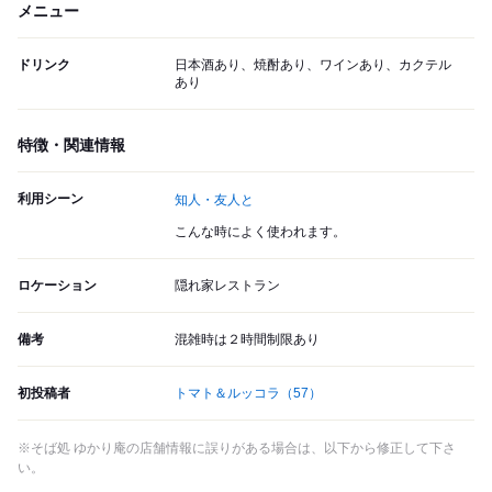
メニュー
ドリンク
日本酒あり、焼酎あり、ワインあり、カクテル
あり
特徴・関連情報
利用シーン
知人・友人と
こんな時によく使われます。
ロケーション
隠れ家レストラン
備考
混雑時は２時間制限あり
初投稿者
トマト＆ルッコラ
（57）
※そば処 ゆかり庵の店舗情報に誤りがある場合は、以下から修正して下さ
い。