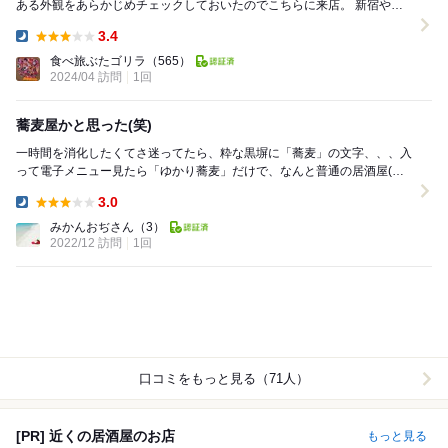
ある外観をあらかじめチェックしておいたのでこちらに来店。 新宿や渋
谷、神楽坂他に店舗を構える通称「竹子」グル...
3.4
Dinner:
食べ旅ぶたゴリラ
（565）
2024/04 訪問
1回
蕎麦屋かと思った(笑)
一時間を消化したくてさ迷ってたら、粋な黒塀に「蕎麦」の文字、、、入
って電子メニュー見たら「ゆかり蕎麦」だけで、なんと普通の居酒屋(笑)
服薬中だったから飲めなかったので、蕎麦だけ...
3.0
Dinner:
みかんおぢさん
（3）
2022/12 訪問
1回
口コミをもっと見る（71人）
[PR] 近くの居酒屋のお店
もっと見る