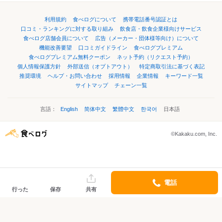
利用規約
食べログについて
携帯電話番号認証とは
口コミ・ランキングに対する取り組み
飲食店・飲食企業様向けサービス
食べログ店舗会員について
広告（メーカー・団体様等向け）について
機能改善要望
口コミガイドライン
食べログプレミアム
食べログプレミアム無料クーポン
ネット予約（リクエスト予約）
個人情報保護方針
外部送信（オプトアウト）
特定商取引法に基づく表記
推奨環境
ヘルプ・お問い合わせ
採用情報
企業情報
キーワード一覧
サイトマップ
チェーン一覧
言語：
English
简体中文
繁體中文
한국어
日本語
©Kakaku.com, Inc.
電話
行った
保存
共有