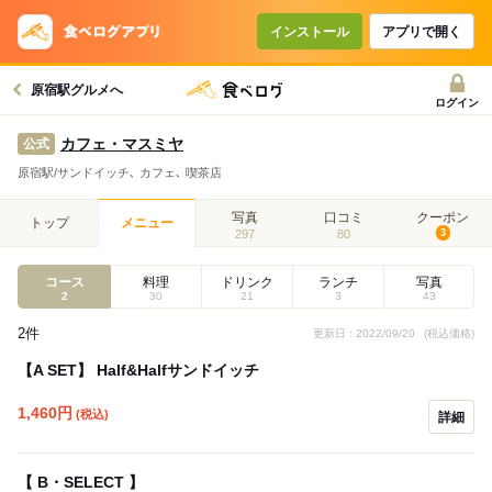
コースで使えるクーポン
戻る
インストール
アプリで開く
原宿駅グルメへ
クーポンを利用せず予約する
ログイン
カフェ・マスミヤ
公式
原宿駅/サンドイッチ､ カフェ､ 喫茶店
写真
口コミ
クーポン
トップ
メニュー
297
80
3
コース
料理
ドリンク
ランチ
写真
2
30
21
3
43
2件
更新日 : 2022/09/20
(税込価格)
【A SET】 Half&Halfサンドイッチ
1,460
円
(税込)
詳細
【 B・SELECT 】