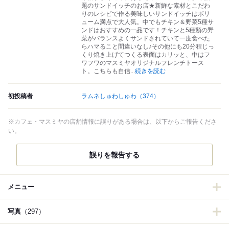
題のサンドイッチのお店★新鮮な素材とこだわ
りのレシピで作る美味しいサンドイッチはボリ
ューム満点で大人気。中でもチキン＆野菜5種サ
ンドはおすすめの一品です！チキンと5種類の野
菜がバランスよくサンドされていて一度食べた
らハマること間違いなし♪その他にも20分程じっ
くり焼き上げてつくる表面はカリッと、中はフ
ワフワのマスミヤオリジナルフレンチトース
ト。こちらも自信
...
続きを読む
初投稿者
ラムネしゅわしゅわ
（374）
※カフェ・マスミヤの店舗情報に誤りがある場合は、以下からご報告くださ
い。
誤りを報告する
メニュー
写真
（297）