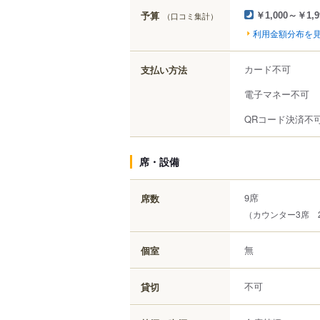
予算
（口コミ集計）
￥1,000～￥1,9
利用金額分布を
カード不可
支払い方法
電子マネー不可
QRコード決済不
席・設備
9席
席数
（カウンター3席 
無
個室
不可
貸切