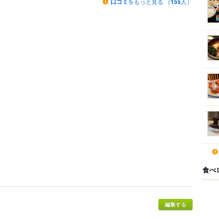
口コミ
をもっと見る （
155
人）
食べ