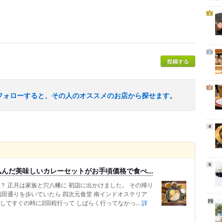
1
2
投稿する
3
フォローすると、その人のオススメのお店から探せます。
4
5
んだ美味しいカレーセットがお手頃価格で食べ...
？ 正月は家族と穴八幡に 初詣に出かけました。 その帰り
稲田通りを歩いていたら 四次元食堂 南インドオステリア
してすぐの時に2回程行って しばらく行ってなかっ...
詳