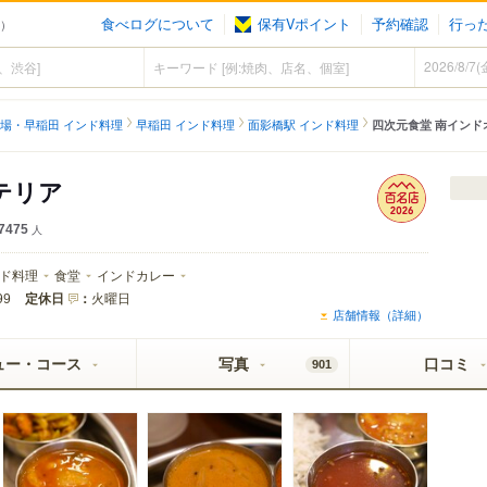
食べログについて
保有Vポイント
予約確認
行っ
理）
場・早稲田 インド料理
早稲田 インド料理
面影橋駅 インド料理
四次元食堂 南インド
テリア
7475
人
ド料理
食堂
インドカレー
定休日
：
火曜日
99
店舗情報（詳細）
ュー・コース
写真
口コミ
901