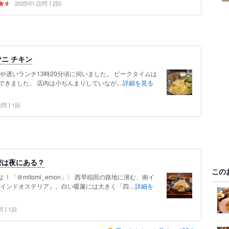
2025/01 訪問
2回
ニ チキン
や遅いランチ13時20分頃に伺いました。 ピークタイムは
きました。 店内は小ぢんまりしていなが...
詳細を見る
 訪問
1回
密は夜にある？
この
「＠mitomi_emon」〉 西早稲田の路地に潜む、南イ
インドオステリア』。白い暖簾には大きく「四...
詳細を
問
1回