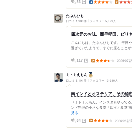
？
83
たぶんひも
口コミ 1,983件
フォロワー 5,079人
四次元のお味、西早稲田、ビリヤ
こんにちは、たぶんひもです。 平日や
過ぎていたようで、すぐに座ることがで
2026/07
？
117
ミトミえもん
口コミ 8,101件
フォロワー 13,686人
南インドとオステリア、その秘
〈ミトミえもん、インスタもやってるよ！
ンド料理の小さな食堂『四次元食堂 南
見る
2026/06 訪
？
64