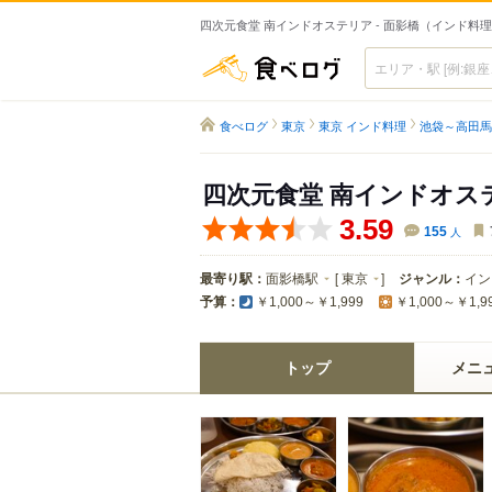
四次元食堂 南インドオステリア - 面影橋（インド料
食べログ
食べログ
東京
東京 インド料理
池袋～高田馬
四次元食堂 南インドオス
3.59
155
人
最寄り駅：
面影橋駅
[
東京
]
ジャンル：
イン
予算：
￥1,000～￥1,999
￥1,000～￥1,9
トップ
メニ