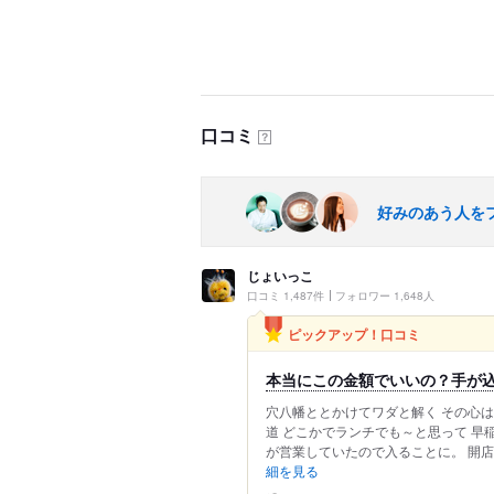
口コミ
？
好みのあう人を
じょいっこ
口コミ 1,487件
フォロワー 1,648人
ピックアップ！口コミ
本当にこの金額でいいの？手が込
穴八幡ととかけてワダと解く その心は
道 どこかでランチでも～と思って 早
が営業していたので入ることに。 開店
細を見る