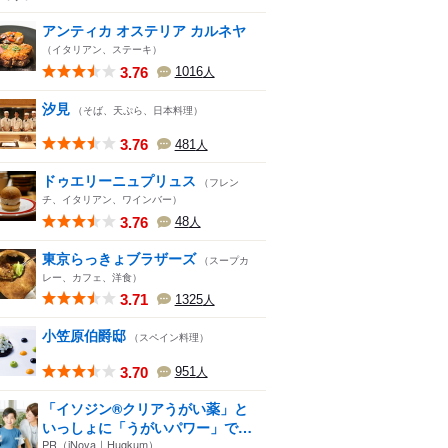
アンティカ オステリア カルネヤ
（イタリアン、ステーキ）
3.76
1016
人
汐見
（そば、天ぷら、日本料理）
3.76
481
人
ドゥエリーニュプリュス
（フレン
チ、イタリアン、ワインバー）
3.76
48
人
東京らっきょブラザーズ
（スープカ
レー、カフェ、洋食）
3.71
1325
人
小笠原伯爵邸
（スペイン料理）
3.70
951
人
「イソジン®クリアうがい薬」と
いっしょに「うがいパワー」で
一...
PR（iNova｜Hugkum）