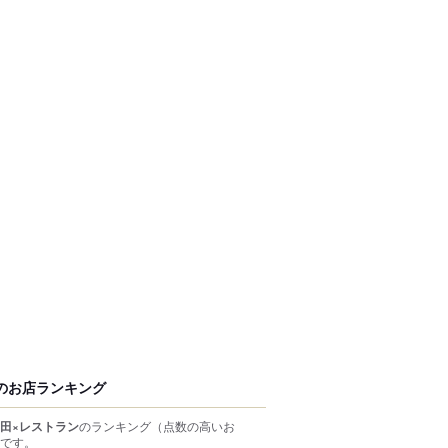
のお店ランキング
田×レストラン
のランキング
（点数の高いお
です。