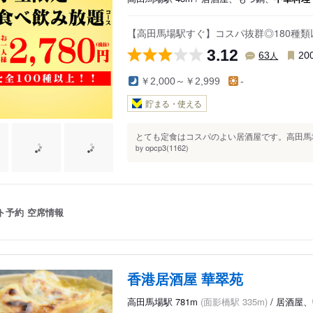
【高田馬場駅すぐ】コスパ抜群◎180種
3.12
人
63
20
￥2,000～￥2,999
-
貯まる・使える
とても定食はコスパのよい居酒屋です。高田馬場
opcp3(1162)
by
ト予約
空席情報
香港居酒屋 華翠苑
高田馬場駅 781m
(面影橋駅 335m)
/ 居酒屋、