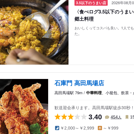
2026年08月0
3.5以下のうまい店
〈食べログ3.5以下のうま
郷土料理
おいしくってコスパも良い。1人で
た。
石庫門 高田馬場店
高田馬場駅 79m /
中華料理
、小籠包、飲茶・
歓送迎会承ります。高田馬場駅徒歩30秒！
3.40
人
454
1
￥2,000～￥2,999
～￥999