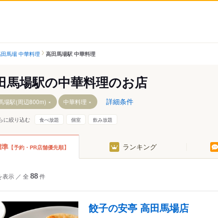
高田馬場 中華料理
高田馬場駅 中華料理
田馬場駅の中華料理のお店
詳細条件
馬場駅(周辺800m)
中華料理
らに絞り込む
食べ放題
個室
飲み放題
標準
ランキング
【予約・PR店舗優先順】
を表示
／
全
88
件
餃子の安亭 高田馬場店