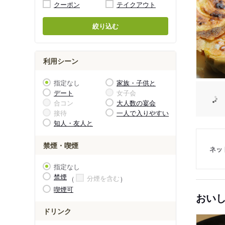
クーポン
テイクアウト
絞り込む
利用シーン
指定なし
家族・子供と
デート
女子会
合コン
大人数の宴会
接待
一人で入りやすい
知人・友人と
禁煙・喫煙
ネッ
指定なし
禁煙
分煙を含む
喫煙可
おい
ドリンク