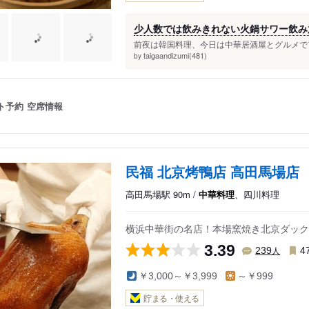
少人数では飲みきれない火鍋サワー飲み
前夜は韓国料理、今日は中華居酒屋とグルメでア
taigaandizumi(481)
by
ト予約
空席情報
民福 北京烤鴨店 高田馬場店
高田馬場駅 90m /
中華料理
、四川料理
横浜中華街の名店！本場窯焼き北京ダック
3.39
人
239
4
￥3,000～￥3,999
～￥999
貯まる・使える