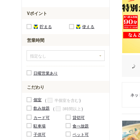
Vポイント
貯まる
使える
営業時間
日曜営業あり
こだわり
ネッ
個室
半個室を含む
飲み放題
3時間以上
カード可
貸切可
駐車場
食べ放題
子供可
ペット可