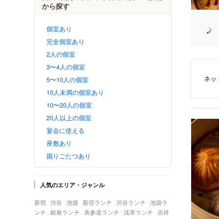
から探す
個室あり
完全個室あり
2人の個室
3〜4人の個室
ネッ
5〜10人の個室
10人未満の個室あり
10〜20人の個室
20人以上の個室
宴会に使える
座敷あり
掘りごたつあり
人気のエリア・ジャンル
新宿
渋谷
池袋
新宿ランチ
渋谷ランチ
池袋ラ
ンチ
銀座ランチ
表参道ランチ
浅草ランチ
吉祥