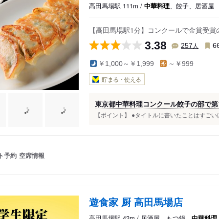
高田馬場駅 111m /
中華料理
、餃子、居酒屋
【高田馬場駅1分】コンクールで金賞受賞の
3.38
人
257
6
￥1,000～￥1,999
～￥999
貯まる・使える
東京都中華料理コンクール餃子の部で第1
【ポイント】 ●タイトルに書いたことはすごいけ
ト予約
空席情報
遊食家 厨 高田馬場店
高田馬場駅 43m / 居酒屋、もつ鍋、
中華料理