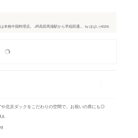
本格中国料理店。 JR高田馬場駅から早稲田通...
ぽぱい(4024)
by
理”や北京ダックをこだわりの空間で。お祝いの席にも◎
人
3
99