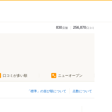
｜
830
256,870
店舗
口コミ
口コミが多い順
ニューオープン
「標準」の並び順について
点数について