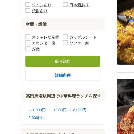
ワインあり
日本酒あり
焼酎あり
空間・設備
オシャレな空間
カップルシート
カウンター席
ソファー席
座敷
絞り込む
詳細条件
高田馬場駅周辺で中華料理ランチを探す
～1,000円
1,000円 ～ 2,000円
2,000円～