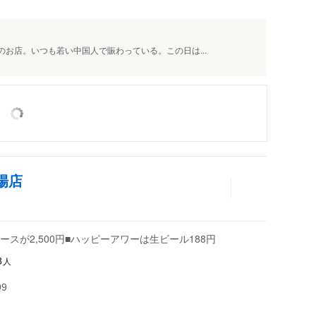
のお店。いつも若い中国人で賑わっている。この日は...
場店
スが2,500円■ハッピーアワーは生ビール188円
人
8
99