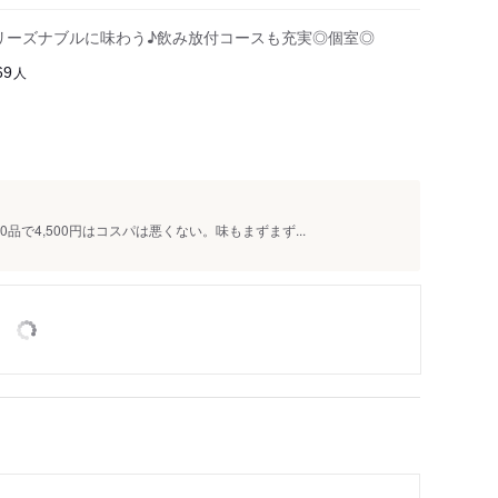
をリーズナブルに味わう♪飲み放付コースも充実◎個室◎
人
69
で4,500円はコスパは悪くない。味もまずまず...