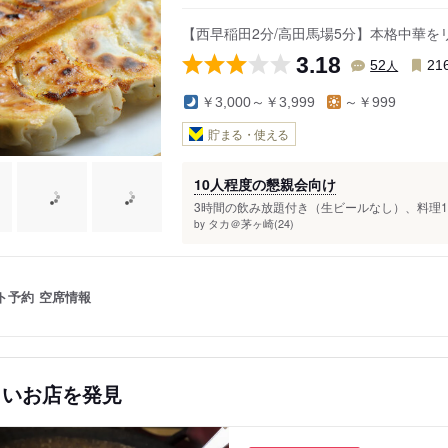
【西早稲田2分/高田馬場5分】本格中華
3.18
人
52
21
￥3,000～￥3,999
～￥999
貯まる・使える
10人程度の懇親会向け
3時間の飲み放題付き（生ビールなし）、料理10品
タカ＠茅ヶ崎(24)
by
ト予約
空席情報
しいお店を発見