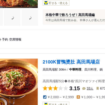
貯まる・使える
本格中華で飲ろうぜ！高田馬場編
今宵は高田馬場で飲み会。 幹事さんが選んだのは
ト予約
空席情報
2100K冒鴨燙肚 高田馬場店
高田馬場駅 306m /
中華料理
、四川料理、鍋
高田馬場駅5分◆本格“四川マオツァイ料
3.15
人
33
67
￥2,000～￥2,999
￥1,000～￥1,9
貯まる・使える