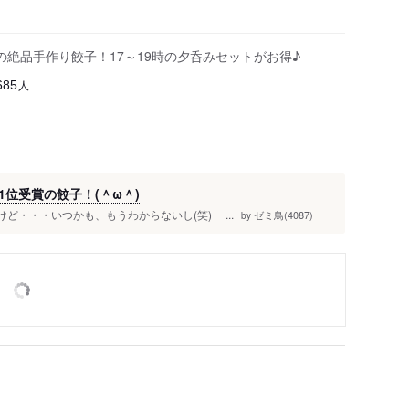
絶品手作り餃子！17～19時の夕呑みセットがお得♪
人
685
位受賞の餃子！(＾ω＾)
ど・・・いつかも、もうわからないし(笑) ...
ゼミ鳥(4087)
by