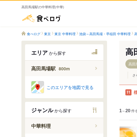
高田馬場駅の中華料理(中華)
食べログ
食べログ
東京
東京 中華料理
池袋～高田馬場・早稲田 中華料理
高
エリア
から探す
高田
高田馬場駅
800m
さ
このエリアを地図で見る
ジャンル
から探す
1
～
20
件
中華料理