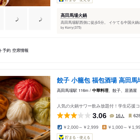
高田馬場火鍋
高田馬場駅西側に徒歩5分。 イケてる中国火鍋
Korry(375)
by
ト予約
空席情報
餃子 小籠包 福包酒場 高田馬
高田馬場駅 116m /
中華料理
、餃子、居酒屋
人気の火鍋サワー飲み放題付！学生応援コー
3.06
人
16
62
￥2,000～￥2,999
￥1,000～￥1,9
貯まる・使える