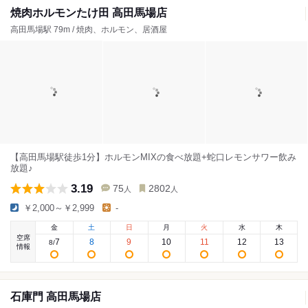
焼肉ホルモンたけ田 高田馬場店
高田馬場駅 79m / 焼肉、ホルモン、居酒屋
【高田馬場駅徒歩1分】ホルモンMIXの食べ放題+蛇口レモンサワー飲み
放題♪
3.19
75
2802
人
人
￥2,000～￥2,999
-
金
土
日
月
火
水
木
空席
7
8
9
10
11
12
13
8
/
情報
石庫門 高田馬場店