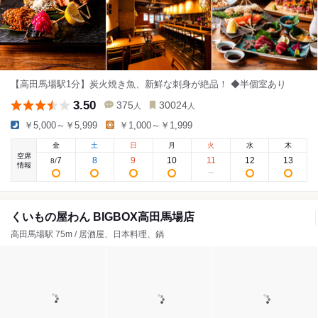
【高田馬場駅1分】炭火焼き魚、新鮮な刺身が絶品！ ◆半個室あり
3.50
375
30024
人
人
￥5,000～￥5,999
￥1,000～￥1,999
金
土
日
月
火
水
木
空席
7
8
9
10
11
12
13
8
/
情報
くいもの屋わん BIGBOX高田馬場店
高田馬場駅 75m / 居酒屋、日本料理、鍋