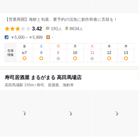
【営業再開】海鮮と旬菜、要予約の活魚に創作和食に舌鼓を！
3.42
191
8634
人
人
￥5,000～￥5,999
-
金
土
日
月
火
水
木
空席
7
8
9
10
11
12
13
8
/
情報
寿司居酒屋 まるがまる 高田馬場店
高田馬場駅 155m / 寿司、居酒屋、海鮮丼