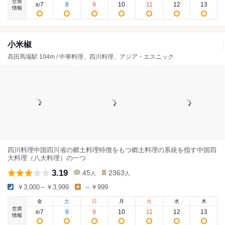
空席
7
8
9
10
11
12
13
8
/
情報
小米椒
高田馬場駅 104m / 中華料理、四川料理、アジア・エスニック
四川料理中国四川省の郷土料理特徴をもつ郷土料理の系統を指す中国四
大料理（八大料理）の一つ
3.19
45
2363
人
人
￥3,000～￥3,999
～￥999
金
土
日
月
火
水
木
空席
7
8
9
10
11
12
13
8
/
情報