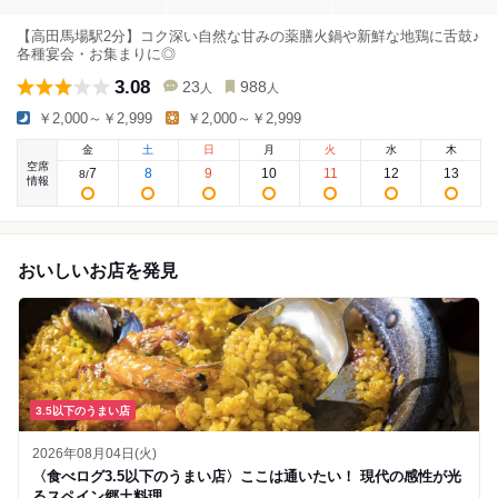
【高田馬場駅2分】コク深い自然な甘みの薬膳火鍋や新鮮な地鶏に舌鼓♪
各種宴会・お集まりに◎
3.08
23
988
人
人
￥2,000～￥2,999
￥2,000～￥2,999
金
土
日
月
火
水
木
空席
7
8
9
10
11
12
13
8
/
情報
おいしいお店を発見
3.5以下のうまい店
2026年08月04日(火)
〈食べログ3.5以下のうまい店〉ここは通いたい！ 現代の感性が光
るスペイン郷土料理