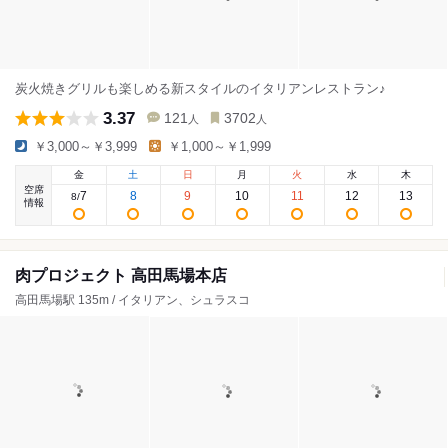
炭火焼きグリルも楽しめる新スタイルのイタリアンレストラン♪
3.37
121
3702
人
人
￥3,000～￥3,999
￥1,000～￥1,999
金
土
日
月
火
水
木
空席
7
8
9
10
11
12
13
8
/
情報
肉プロジェクト 高田馬場本店
高田馬場駅 135m / イタリアン、シュラスコ