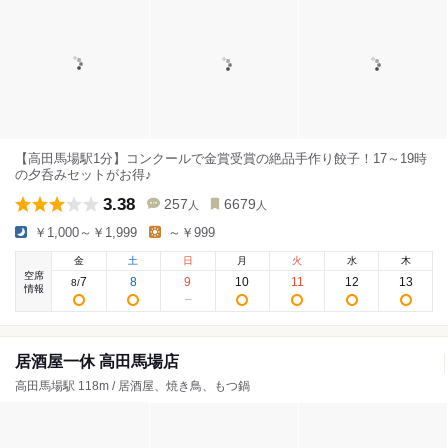
【高田馬場駅1分】コンクールで金賞受賞の絶品手作り餃子！17～19時
の夕呑みセットがお得♪
3.38
257
6679
人
人
￥1,000～￥1,999
～￥999
金
土
日
月
火
水
木
空席
7
8
9
10
11
12
13
8
/
情報
居酒屋一休 高田馬場店
高田馬場駅 118m / 居酒屋、焼き鳥、もつ鍋