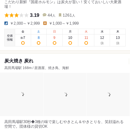
こだわり新鮮『国産ホルモン』は炭火が旨い！安くておいしい大衆酒
場！
3.19
44
1261
人
人
￥2,000～￥2,999
￥1,000～￥1,999
金
土
日
月
火
水
木
空席
7
8
9
10
11
12
13
8
/
情報
炭火焼き 炭れ
高田馬場駅 168m / 居酒屋、焼き鳥、海鮮
高田馬場駅30秒◆3種の味で楽しむやきとん＆やきとりを、笑顔溢れる
空間で。団体様の貸切OK