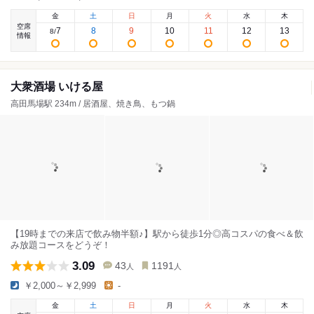
金
土
日
月
火
水
木
空席
7
8
9
10
11
12
13
8
/
情報
大衆酒場 いける屋
高田馬場駅 234m / 居酒屋、焼き鳥、もつ鍋
【19時までの来店で飲み物半額♪】駅から徒歩1分◎高コスパの食べ＆飲
み放題コースをどうぞ！
3.09
43
1191
人
人
￥2,000～￥2,999
-
金
土
日
月
火
水
木