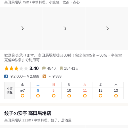
高田馬場駅 79m / 中華料理、小籠包、飲茶・点心
歓送迎会承ります。高田馬場駅徒歩30秒！完全個室5名～50名・半個室
完備4名様まで利用可
3.40
454
15441
人
人
￥2,000～￥2,999
～￥999
金
土
日
月
火
水
木
空席
7
8
9
10
11
12
13
8
/
情報
餃子の安亭 高田馬場店
高田馬場駅 111m / 中華料理、餃子、居酒屋