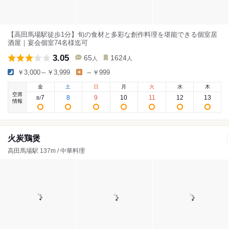
【高田馬場駅徒歩1分】旬の食材と多彩な創作料理を堪能できる個室居
酒屋｜宴会個室74名様迄可
3.05
65
1624
人
人
￥3,000～￥3,999
～￥999
金
土
日
月
火
水
木
空席
7
8
9
10
11
12
13
8
/
情報
火炭鶏煲
高田馬場駅 137m / 中華料理