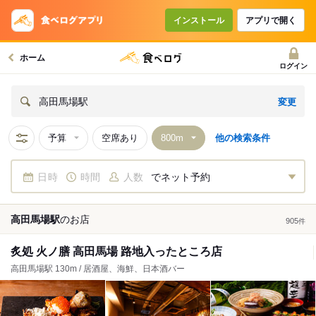
インストール
アプリで開く
ホーム
ログイン
変更
高田馬場駅
予算
空席あり
他の検索条件
日時
時間
人数
でネット予約
高田馬場駅
の
お店
905
件
炙処 火ノ膳 高田馬場 路地入ったところ店
高田馬場駅 130m / 居酒屋、海鮮、日本酒バー