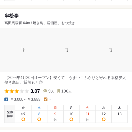
串松亭
高田馬場駅 64m / 焼き鳥、居酒屋、もつ焼き
【2026年4月20日オープン】安くて、うまい！ふらりと寄れる本格炭火
焼き鳥店。貸切も可◎
3.07
9
196
人
人
￥3,000～￥3,999
-
金
土
日
月
火
水
木
空席
7
8
9
10
11
12
13
8
/
情報