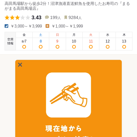
高田馬場駅から徒歩2分！沼津漁港直送鮮魚を使用したお寿司の『まる
がまる高田馬場店』
3.43
199
9284
人
人
￥3,000～￥3,999
￥1,000～￥1,999
金
土
日
月
火
水
木
空席
7
8
9
10
11
12
13
8
/
情報