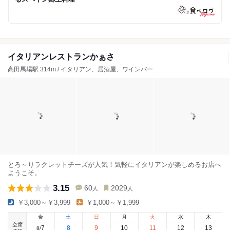
イタリアンレストランかぁさ
高田馬場駅 314m / イタリアン、居酒屋、ワインバー
とろ～りラクレットチーズが人気！気軽にイタリアンが楽しめるお店へ
ようこそ。
3.15
60
2029
人
人
￥3,000～￥3,999
￥1,000～￥1,999
金
土
日
月
火
水
木
空席
7
8
9
10
11
12
13
8
/