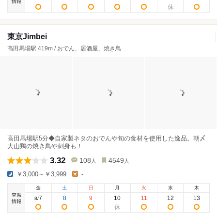
情報
東京Jimbei
高田馬場駅 419m / おでん、居酒屋、焼き鳥
高田馬場駅5分◆自家製ネタのおでんや旬の食材を使用した逸品。朝〆
大山鶏の焼き鳥や刺身も！
3.32
108
4549
人
人
￥3,000～￥3,999
-
金
土
日
月
火
水
木
空席
7
8
9
10
11
12
13
8
/
情報