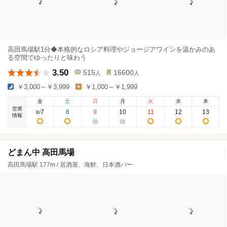
高田馬場駅1分◆本格的なロシア料理やジョージアワインを温かみのあ
る空間でゆったりと味わう
3.50
515
16600
人
人
￥3,000～￥3,999
￥1,000～￥1,999
金
土
日
月
火
水
木
空席
7
8
9
10
11
12
13
8
/
情報
どまん中 高田馬場
高田馬場駅 177m / 居酒屋、海鮮、日本酒バー