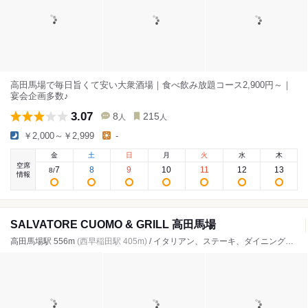
高田馬場で毎日旨くて安い大衆酒場｜食べ飲み放題コース2,900円～｜
宴会企画多数♪
3.07
8
215
人
人
￥2,000～￥2,999
-
金
土
日
月
火
水
木
空席
7
8
9
10
11
12
13
8
/
情報
SALVATORE CUOMO & GRILL 高田馬場
高田馬場駅 556m
(西早稲田駅 405m)
/ イタリアン、ステーキ、ダイニングバー