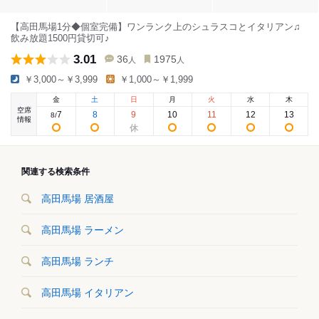
【高田馬場1分◆個室完備】ワンランク上のシュラスコとイタリアン♫
飲み放題1500円貸切可♪
3.01
36
1975
人
人
￥3,000～￥3,999
￥1,000～￥1,999
金
土
日
月
火
水
木
空席
7
8
9
10
11
12
13
8
/
情報
関連する検索条件
高田馬場 居酒屋
高田馬場 ラーメン
高田馬場 ランチ
高田馬場 イタリアン