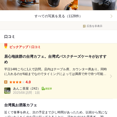
すべての写真を見る（1128件）
広告を非表示
口コミ
ピックアップ！口コミ
居心地抜群の台湾カフェ。台湾式バスクチーズケーキがおすす
め
平日14時ごろに1人で訪問。店内はテーブル席、カウンター席あり。同時
に入れるのが6組までなのでタイミングによっては満席で外で待つ可能性
あり。今回は混雑はしていたが1席空いていたのですぐに座れる 席は1時
4.0
間制。お一人様が結構多い。PC作業等、各自思い思いに過ごしている。
Lunch:
お香がいい香りでゆったり落...
あんこ茶屋
（242）
2025/08 訪問
1回
台湾風お洒落カフェ
近くで食事を終え、次の予定まで少し時間があったため、以前から気にな