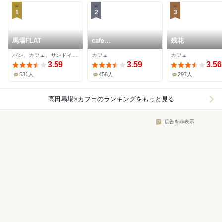
1
2
3
馬場FLAT
cafe
残花
omotenashamoji
パン、カフェ、サンドイッチ
カフェ
カフェ
3.59
3.59
3.56
531人
456人
297人
高田馬場×カフェ
のランキングをもっと見る
広告を非表示