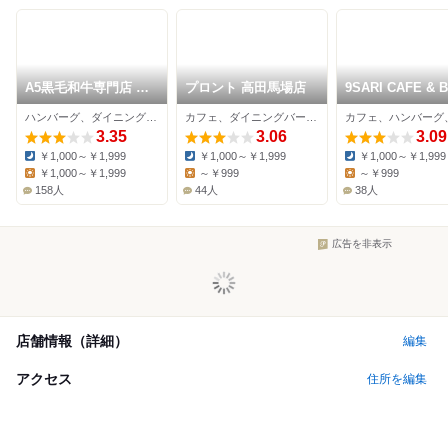
A5黒毛和牛専門店 は
プロント 高田馬場店
9SARI CAFE & 
んばーぐ ますお
ハンバーグ、ダイニングバー、カフェ
カフェ、ダイニングバー、イタリアン
3.35
3.06
3.09
￥1,000～￥1,999
￥1,000～￥1,999
￥1,000～￥1,999
Dinner:
Dinner:
Dinner:
￥1,000～￥1,999
～￥999
～￥999
Lunch:
Lunch:
Lunch:
158人
44人
38人
広告を非表示
店舗情報（詳細）
編集
アクセス
住所を編集