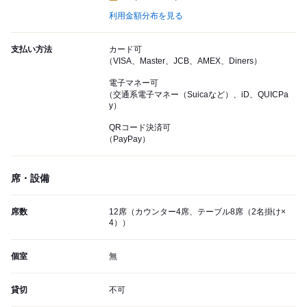
利用金額分布を見る
支払い方法
カード可
（VISA、Master、JCB、AMEX、Diners）
電子マネー可
（交通系電子マネー（Suicaなど）、iD、QUICPa
y）
QRコード決済可
（PayPay）
席・設備
席数
12席（カウンター4席、テーブル8席（2名掛け×
4））
個室
無
貸切
不可