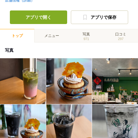
店舗情報（詳細）
アプリで開く
アプリで保存
写真
口コミ
トップ
メニュー
971
297
写真