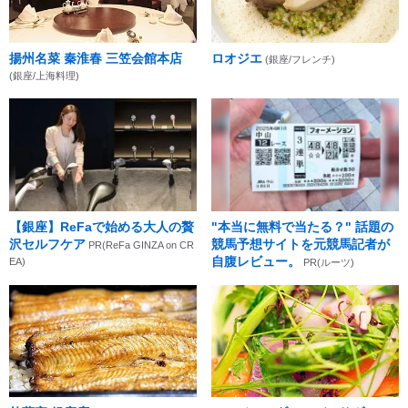
揚州名菜 秦淮春 三笠会館本店
ロオジエ
(銀座/フレンチ)
(銀座/上海料理)
【銀座】ReFaで始める大人の贅
"本当に無料で当たる？" 話題の
沢セルフケア
競馬予想サイトを元競馬記者が
PR(ReFa GINZA on CR
自腹レビュー。
EA)
PR(ルーツ)