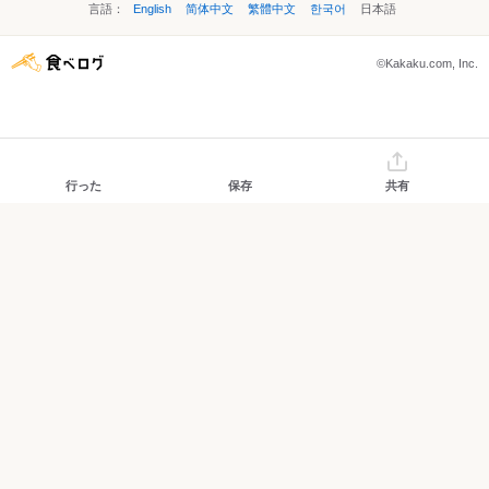
言語：
English
简体中文
繁體中文
한국어
日本語
©Kakaku.com, Inc.
行った
保存
共有