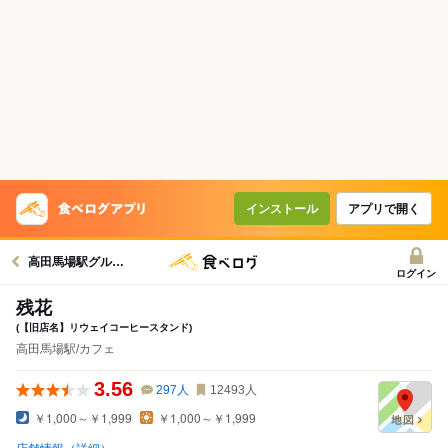
インストール
アプリで開く
高田馬場駅グルメへ
ログイン
残花
(【旧店名】リウェイコーヒースタンド)
高田馬場駅/カフェ
3.56
297
人
12493
人
￥1,000～￥1,999
￥1,000～￥1,999