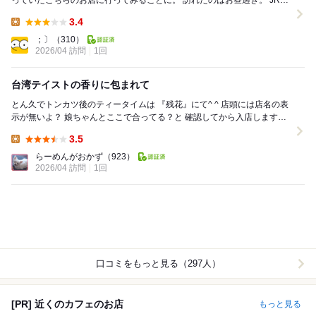
っていたこちらのお店に行ってみることに。 訪れたのはお昼過ぎ。 JR高
田馬場駅からは徒歩で5分程の位置。 店...
3.4
Lunch:
；〕
（310）
2026/04 訪問
1回
台湾テイストの香りに包まれて
とん久でトンカツ後のティータイムは 『残花』にて^ ^ 店頭には店名の表
示が無いよ？ 娘ちゃんとここで合ってる？と 確認してから入店します。
店内は台湾の香りに包...
3.5
Lunch:
らーめんがおかず
（923）
2026/04 訪問
1回
口コミをもっと見る（297人）
[PR] 近くのカフェのお店
もっと見る