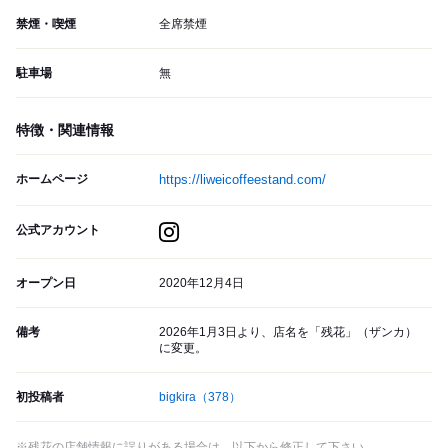
禁煙・喫煙
全席禁煙
駐車場
無
特徴・関連情報
ホームページ
https://liweicoffeestand.com/
公式アカウント
オープン日
2020年12月4日
備考
2026年1月3日より、店名を「残花」（ザンカ）
に変更。
初投稿者
bigkira
（378）
※残花の店舗情報に誤りがある場合は、以下から修正して下さい。