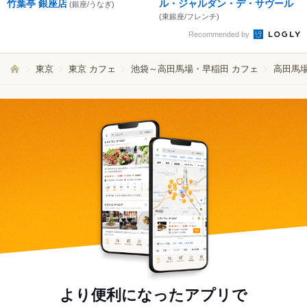
竹葉亭 銀座店
ル・ジャルダン・デ・サヴール
(銀座/うなぎ)
(東銀座/フレンチ)
Recommended by
東京
東京 カフェ
池袋～高田馬場・早稲田 カフェ
高田馬場
より便利になったアプリで