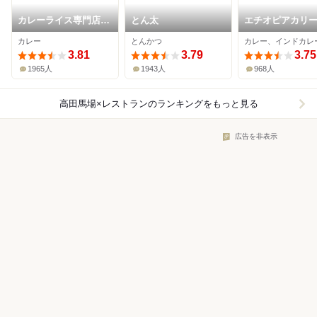
カレーライス専門店
とん太
エチオピアカリ
ブラザー
チン 高田馬場店
カレー
とんかつ
3.81
3.79
3.75
1965人
1943人
968人
高田馬場×レストラン
のランキングをもっと見る
広告を非表示