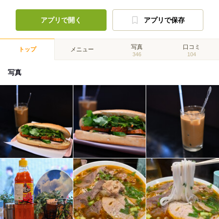
アプリで開く
アプリで保存
写真
口コミ
トップ
メニュー
346
104
写真