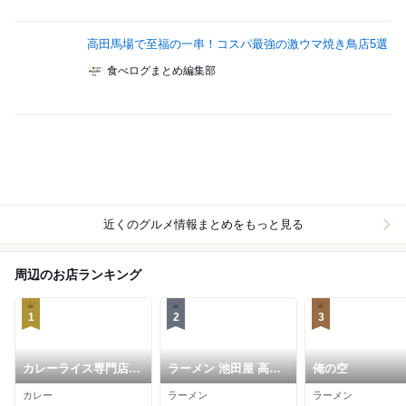
高田馬場で至福の一串！コスパ最強の激ウマ焼き鳥店5選
食べログまとめ編集部
近くのグルメ情報まとめをもっと見る
周辺のお店ランキング
1
2
3
カレーライス専門店
ラーメン 池田屋 高田
俺の空
ブラザー
馬場店
カレー
ラーメン
ラーメン