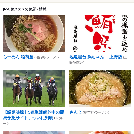
[PR]おススメのお店・情報
らーめん 稲荷屋
地魚屋台 浜ちゃん 上野店
(稲荷町/ラーメン)
(上
野/居酒屋)
【話題沸騰】3連単連続的中の競
さんじ
(稲荷町/ラーメン)
馬予想サイト、ついに判明
PR(ル
ーツ)