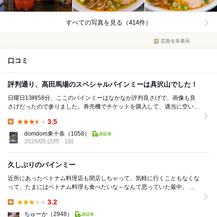
すべての写真を見る（414件）
広告を非表示
口コミ
評判通り、高田馬場のスペシャルバインミーは具沢山でした！
日曜日13時58分、ここのバインミーはなかなか評判良さげで、画像も良
さげだったので参りました。券売機でチケットを購入して、適当に空いて
る2人席に座りました。2人席といってもテーブル...
3.5
Lunch:
domdom東十条
（1058）
2026/05 訪問
1回
久しぶりのバインミー
近所にあったベトナム料理店も閉店しちゃって、気軽に行くこともなくな
って、たまにはベトナム料理も食べたいな～なんて思っていた最中。 嫁
さんのウクレレの発表会が高田馬場であるので来て...
3.2
Lunch:
ちゅーか
（2948）