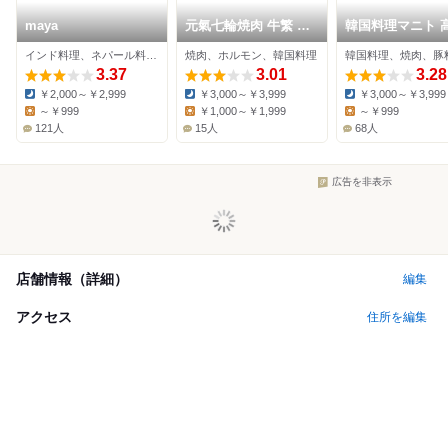
maya
元氣七輪焼肉 牛繁 高
韓国料理マニト 高田
田馬場店
馬場店
インド料理、ネパール料理、インドカレー
焼肉、ホルモン、韓国料理
韓国料理、焼肉、豚
3.37
3.01
3.28
￥2,000～￥2,999
￥3,000～￥3,999
￥3,000～￥3,999
Dinner:
Dinner:
Dinner:
～￥999
￥1,000～￥1,999
～￥999
Lunch:
Lunch:
Lunch:
121人
15人
68人
広告を非表示
店舗情報（詳細）
編集
アクセス
住所を編集