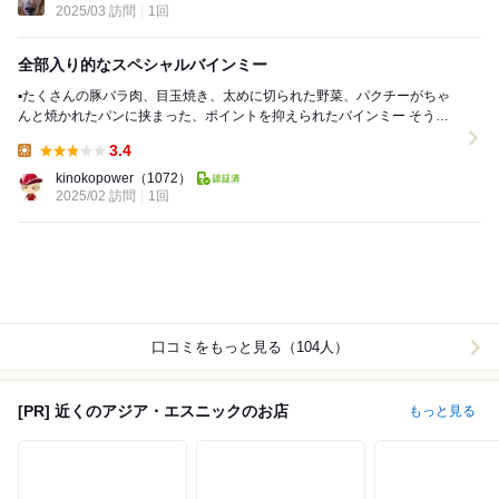
2025/03 訪問
1回
全部入り的なスペシャルバインミー
▪️たくさんの豚バラ肉、目玉焼き、太めに切られた野菜、パクチーがちゃ
んと焼かれたパンに挟まった、ポイントを抑えられたバインミー そうこ
れこれ、この焼かれてパリパリになったフラ...
3.4
Lunch:
kinokopower
（1072）
2025/02 訪問
1回
口コミをもっと見る（104人）
[PR] 近くのアジア・エスニックのお店
もっと見る