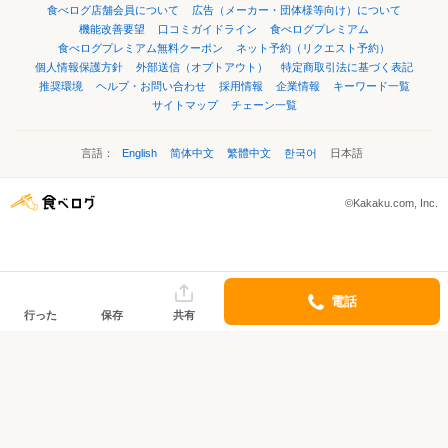
食べログ店舗会員について
広告（メーカー・団体様等向け）について
機能改善要望
口コミガイドライン
食べログプレミアム
食べログプレミアム無料クーポン
ネット予約（リクエスト予約）
個人情報保護方針
外部送信（オプトアウト）
特定商取引法に基づく表記
推奨環境
ヘルプ・お問い合わせ
採用情報
企業情報
キーワード一覧
サイトマップ
チェーン一覧
言語：
English
简体中文
繁體中文
한국어
日本語
©Kakaku.com, Inc.
電話
行った
保存
共有