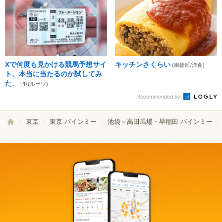
Xで何度も見かける競馬予想サイ
キッチンさくらい
(御徒町/洋食)
ト、本当に当たるのか試してみ
た。
PR(ルーツ)
Recommended by
東京
東京 バインミー
池袋～高田馬場・早稲田 バインミー