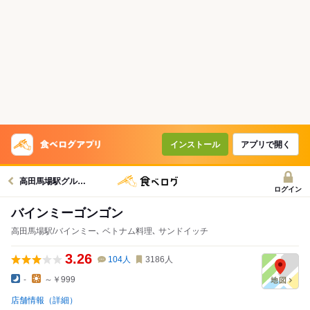
インストール
アプリで開く
高田馬場駅グルメへ
ログイン
バインミーゴンゴン
高田馬場駅/バインミー､ ベトナム料理､ サンドイッチ
3.26
104
人
3186
人
-
～￥999
店舗情報（詳細）