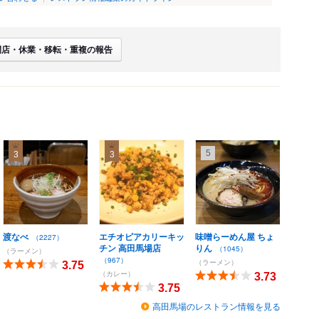
閉店・休業・移転・重複の報告
5
3
3
渡なべ
エチオピアカリーキッ
味噌らーめん屋 ちょ
（2227）
チン 高田馬場店
りん
（1045）
（ラーメン）
（967）
（ラーメン）
3.75
（カレー）
3.73
3.75
高田馬場のレストラン情報を見る