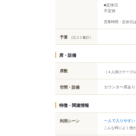
■定休日
不定休
営業時間・定休日
予算
（口コミ集計）
席・設備
席数
（４人掛けテーブ
カウンター席あり
空間・設備
特徴・関連情報
一人で入りやすい
利用シーン
こんな時によく使