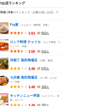
のお店ランキング
馬場×洋食
のランキング
（点数の高いお店）
で
Fry家
（とんかつ、肉料理、洋食）
3.63
810
人
ロシア料理 チャイカ
（ロシア料理、ワ
インバー、洋食）
3.50
515
人
洋庖丁 高田馬場店
（洋食、食堂）
3.49
570
人
七兵衛 高田馬場店
（かつ丼、とんか
つ、洋食）
3.48
328
人
キッチンニュー早苗
（レストラン、洋
食、カレー）
3.48
292
人