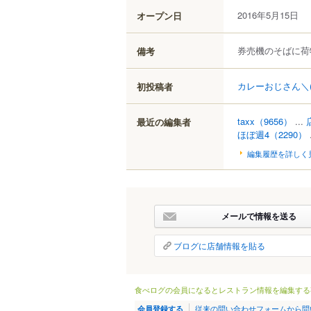
2016年5月15日
オープン日
券売機のそばに荷
備考
カレーおじさん＼(^
初投稿者
taxx
（9656）
...
最近の編集者
ほぼ週4
（2290）
編集履歴を詳しく
メールで情報を送る
ブログに店舗情報を貼る
食べログの会員になるとレストラン情報を編集する
従来の問い合わせフォームから問
会員登録する