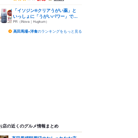
「イソジン®クリアうがい薬」と
いっしょに「うがいパワー」で
一...
PR（iNova｜Hugkum）
高田馬場×洋食
のランキングをもっと見る
お店の近くのグルメ情報まとめ
高田馬場駅周辺のおしゃれなお店