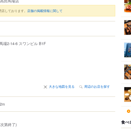
 高田馬場店
閉店しております。
店舗の掲載情報に関して
馬場
2-14-6
スワンビル B1F
大きな地図を見る
周辺のお店を探す
2m
食べ
売切次第終了)