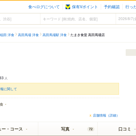
食べログについて
保有Vポイント
予約確認
行っ
稲田 洋食
高田馬場 洋食
高田馬場駅 洋食
たまき食堂 高田馬場店
83
人
情報に関して
食
店舗情報（詳細）
ュー・コース
写真
口コミ
72