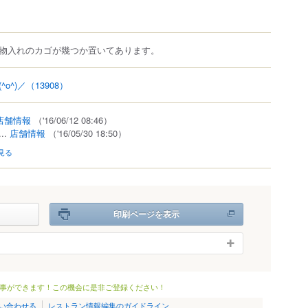
物入れのカゴが幾つか置いてあります。
o^)／
（13908）
店舗情報
（'16/06/12 08:46）
...
店舗情報
（'16/05/30 18:50）
見る
印刷ページを表示
事ができます！この機会に是非ご登録ください！
い合わせる
レストラン情報編集のガイドライン