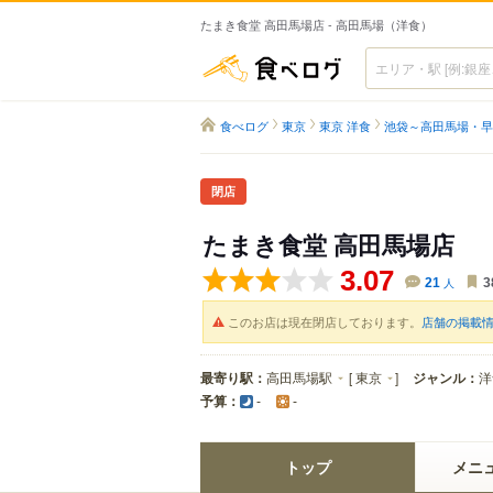
たまき食堂 高田馬場店 - 高田馬場（洋食）
食べログ
食べログ
東京
東京 洋食
池袋～高田馬場・早
閉店
たまき食堂 高田馬場店
3.07
21
人
3
このお店は現在閉店しております。
店舗の掲載
最寄り駅：
高田馬場駅
[
東京
]
ジャンル：
洋
予算：
-
-
トップ
メニ