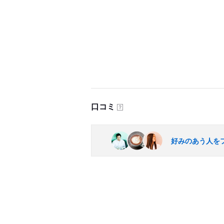
口コミ
？
好みのあう人を