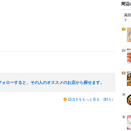
周辺
高田
す。
1
2
3
フォローすると、その人のオススメのお店から探せます。
4
口コミ
をもっと見る （
21
人）
5