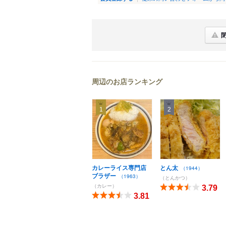
周辺のお店ランキング
1
2
カレーライス専門店
とん太
（1944）
ブラザー
（1963）
（とんかつ）
（カレー）
3.79
3.81