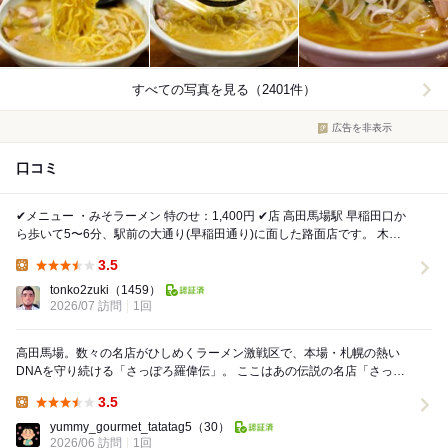
すべての写真を見る（2401件）
広告を非表示
口コミ
✔メニュー ・みそラーメン 特のせ：1,400円 ✔店 高田馬場駅 早稲田口か
ら歩いて5〜6分、駅前の大通り(早稲田通り)に面した路面店です。 木目
調の温かみのある...
3.5
Lunch:
tonko2zuki
（1459）
2026/07 訪問
1回
高田馬場。数々の名店がひしめくラーメン激戦区で、本場・札幌の熱い
DNAを守り続ける「さっぽろ羅偉伝」。 ここはあの伝説の名店「さっぽ
ろ純連」の系譜を継ぐお店とあって、体の芯から温...
3.5
Lunch:
yummy_gourmet_tatatag5
（30）
2026/06 訪問
1回