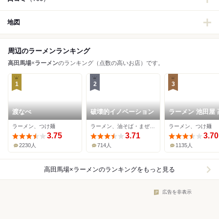
地図
周辺のラーメンランキング
高田馬場
×
ラーメン
のランキング（点数の高いお店）です。
1
2
3
渡なべ
破壊的イノベーション
ラーメン 池田屋 
馬場店
ラーメン、つけ麺
ラーメン、油そば・まぜそば
ラーメン、つけ麺
3.75
3.71
3.70
2230人
714人
1135人
高田馬場×ラーメン
のランキングをもっと見る
広告を非表示