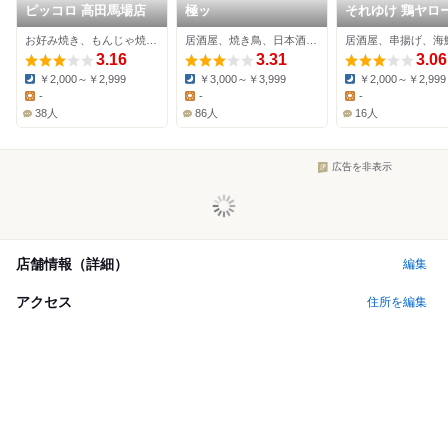
ピッコロ 高田馬場店
極ッ
それゆけ 鶏ヤロー
田馬場店
お好み焼き、もんじゃ焼き、居酒屋
居酒屋、焼き鳥、日本酒バー
居酒屋、串揚げ、海
3.16
3.31
3.06
￥2,000～￥2,999
￥3,000～￥3,999
￥2,000～￥2,999
Dinner:
Dinner:
Dinner:
-
-
-
Lunch:
Lunch:
Lunch:
38人
86人
16人
広告を非表示
店舗情報（詳細）
編集
アクセス
住所を編集