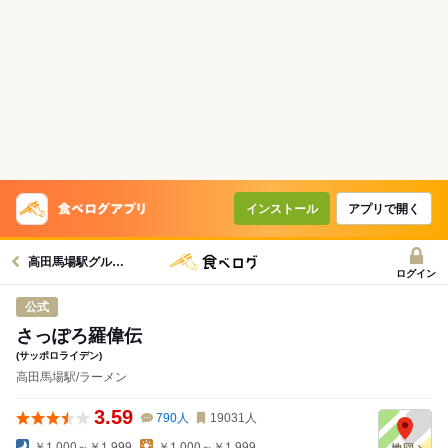
インストール
アプリで開く
高田馬場駅グルメへ
ログイン
公式
さっぽろ羅偉伝
(サッポロライデン)
高田馬場駅/ラーメン
3.59
790
人
19031
人
￥1,000～￥1,999
￥1,000～￥1,999