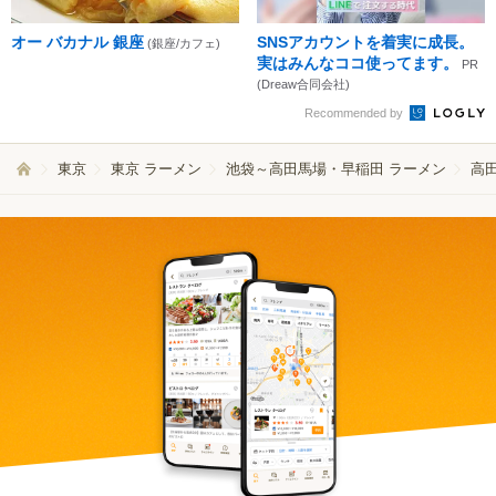
オー バカナル 銀座
SNSアカウントを着実に成長。
(銀座/カフェ)
実はみんなココ使ってます。
PR
(Dreaw合同会社)
Recommended by
東京
東京 ラーメン
池袋～高田馬場・早稲田 ラーメン
高