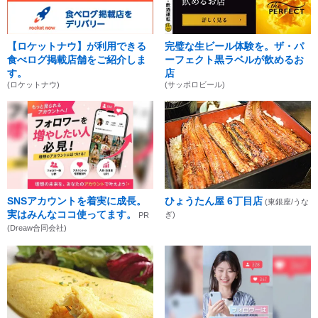
【ロケットナウ】が利用できる
完璧な生ビール体験を。ザ・パ
食べログ掲載店舗をご紹介しま
ーフェクト黒ラベルが飲めるお
す。
店
(ロケットナウ)
(サッポロビール)
SNSアカウントを着実に成長。
ひょうたん屋 6丁目店
(東銀座/うな
実はみんなココ使ってます。
ぎ)
PR
(Dreaw合同会社)