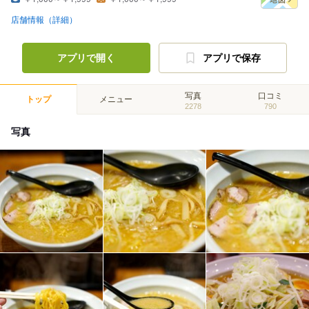
店舗情報（詳細）
アプリで開く
アプリで保存
写真
口コミ
トップ
メニュー
2278
790
写真