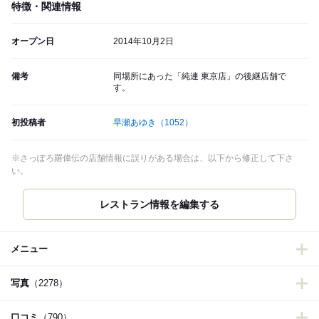
特徴・関連情報
オープン日
2014年10月2日
備考
同場所にあった「純連 東京店」の後継店舗で
す。
初投稿者
早瀬あゆき
（1052）
※さっぽろ羅偉伝の店舗情報に誤りがある場合は、以下から修正して下さ
い。
レストラン情報を編集する
メニュー
写真
（2278）
口コミ
（790）