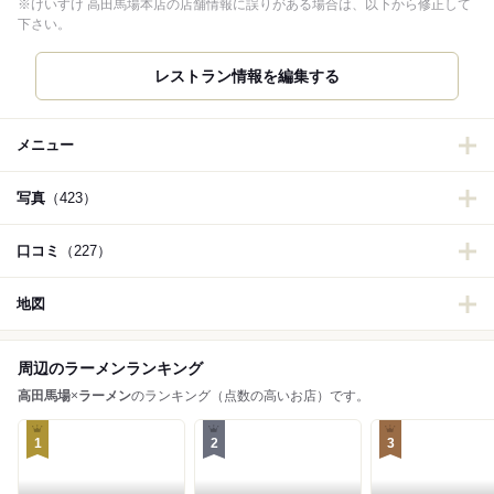
※けいすけ 高田馬場本店の店舗情報に誤りがある場合は、以下から修正して
下さい。
レストラン情報を編集する
メニュー
写真
（423）
口コミ
（227）
地図
周辺のラーメンランキング
高田馬場
×
ラーメン
のランキング（点数の高いお店）です。
1
2
3