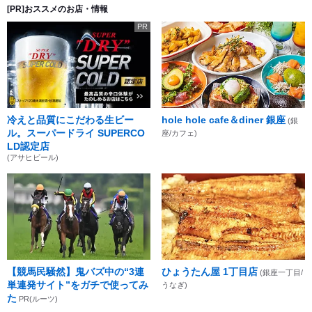
[PR]おススメのお店・情報
PR
冷えと品質にこだわる生ビー
hole hole cafe＆diner 銀座
(銀
ル。スーパードライ SUPERCO
座/カフェ)
LD認定店
(アサヒビール)
【競馬民騒然】鬼バズ中の“3連
ひょうたん屋 1丁目店
(銀座一丁目/
単連発サイト”をガチで使ってみ
うなぎ)
た
PR(ルーツ)