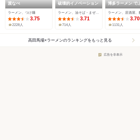
渡なべ
破壊的イノベーション
博多ラーメン で
ゃん 高田馬場本
ラーメン、つけ麺
ラーメン、油そば・まぜそば
ラーメン、居酒屋、
3.75
3.71
3.70
2228人
714人
1131人
高田馬場×ラーメン
のランキングをもっと見る
広告を非表示