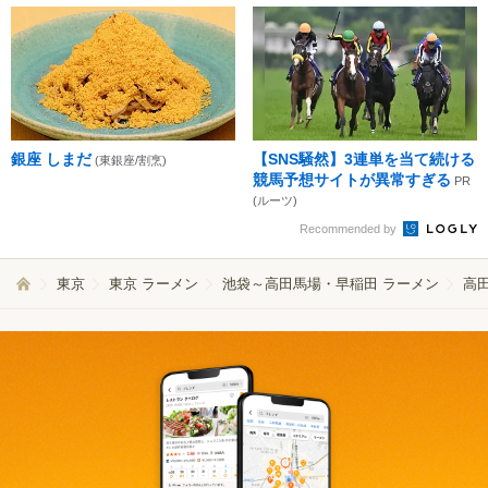
銀座 しまだ
【SNS騒然】3連単を当て続ける
(東銀座/割烹)
競馬予想サイトが異常すぎる
PR
(ルーツ)
Recommended by
東京
東京 ラーメン
池袋～高田馬場・早稲田 ラーメン
高