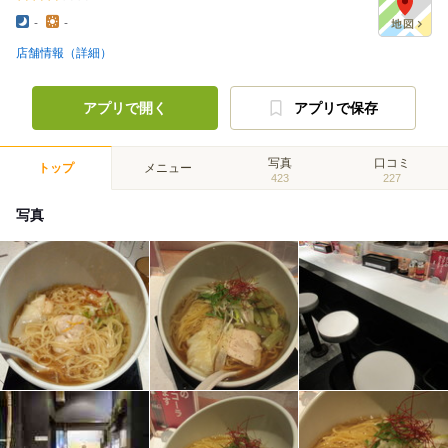
-
-
店舗情報（詳細）
アプリで開く
アプリで保存
写真
口コミ
トップ
メニュー
423
227
写真