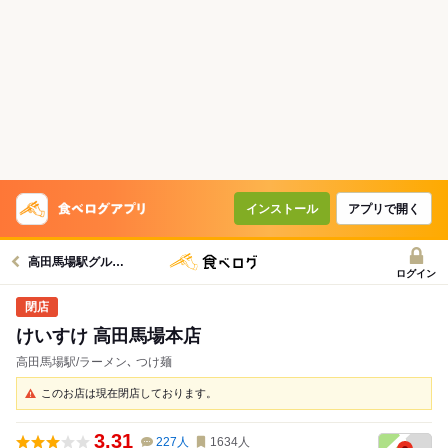
インストール
アプリで開く
高田馬場駅グルメへ
ログイン
けいすけ 高田馬場本店
高田馬場駅/ラーメン､ つけ麺
このお店は現在閉店しております。
3.31
227
人
1634
人