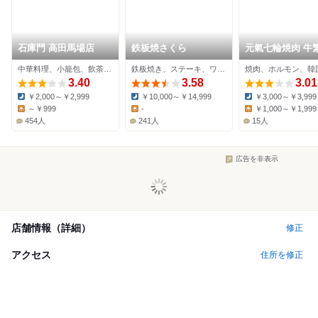
石庫門 高田馬場店
鉄板焼さくら
元氣七輪焼肉 牛繁
田馬場店
中華料理、小籠包、飲茶・点心
鉄板焼き、ステーキ、ワインバー
焼肉、ホルモン、韓
3.40
3.58
3.01
￥2,000～￥2,999
￥10,000～￥14,999
￥3,000～￥3,999
Dinner:
Dinner:
Dinner:
～￥999
-
￥1,000～￥1,999
Lunch:
Lunch:
Lunch:
454人
241人
15人
広告を非表示
店舗情報（詳細）
修正
アクセス
住所を修正