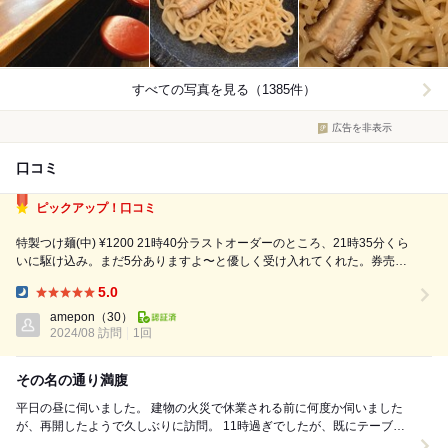
すべての写真を見る（1385件）
広告を非表示
口コミ
ピックアップ！口コミ
特製つけ麺(中) ¥1200 21時40分ラストオーダーのところ、21時35分くら
いに駆け込み。まだ5分ありますよ〜と優しく受け入れてくれた。券売機
のお釣りを取り忘れた。お客さん、お札！とニッコリ。私もニッコリと会
5.0
釈。お客さん、タマネギ食べますか？と聞かれ、はい、お願いしますと返
Dinner:
答。タマネギの刻み...
amepon
（30）
2024/08 訪問
1回
その名の通り満腹
平日の昼に伺いました。 建物の火災で休業される前に何度か伺いました
が、再開したようで久しぶりに訪問。 11時過ぎでしたが、既にテーブル
席は埋まっていました。 満腹セット1...