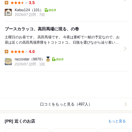
3.5
Lunch:
Katsu124
（101）
2026/07 訪問
7回
ブースカラッコ、高田馬場に現る、の巻
土曜日のお昼です。 高田馬場です。 今夜は要町で一献の予定なので、お
昼は近くの高田馬場界隈をトコトコトコ。 日陰を選びながら辿り着いた
先がこちらの【ひまわり】さん...
4.0
Lunch:
raccostar
（9870）
2026/07 訪問
1回
口コミをもっと見る（497人）
[PR] 近くのお店
もっと見る