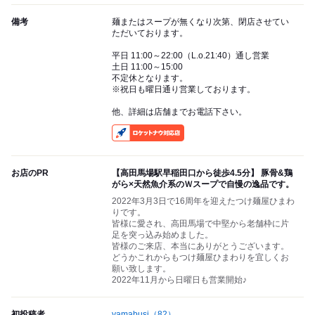
備考
麺またはスープが無くなり次第、閉店させてい
ただいております。
平日 11:00～22:00（L.o.21:40）通し営業
土日 11:00～15:00
不定休となります。
※祝日も曜日通り営業しております。
他、詳細は店舗までお電話下さい。
RocketNow
お店のPR
【高田馬場駅早稲田口から徒歩4.5分】 豚骨&鶏
がら×天然魚介系のＷスープで自慢の逸品です。
2022年3月3日で16周年を迎えたつけ麺屋ひまわ
りです。
皆様に愛され、高田馬場で中堅から老舗枠に片
足を突っ込み始めました。
皆様のご来店、本当にありがとうございます。
どうかこれからもつけ麺屋ひまわりを宜しくお
願い致します。
2022年11月から日曜日も営業開始♪
初投稿者
yamabusi
（82）