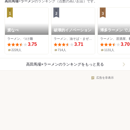
高田馬場
×
ラーメン
のランキング（点数の高いお店）です。
1
2
3
渡なべ
破壊的イノベーション
博多ラーメン で
ゃん 高田馬場本
ラーメン、つけ麺
ラーメン、油そば・まぜそば
ラーメン、居酒屋、
3.75
3.71
3.70
2228人
714人
1131人
高田馬場×ラーメン
のランキングをもっと見る
広告を非表示