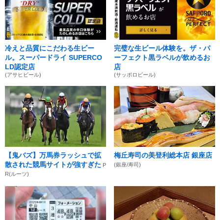
冷えと品質にこだわる生ビー
完璧な生ビール体験を。ザ・パ
ル。スーパードライ SUPERCO
ーフェクト黒ラベルが飲めるお
LD認定店
店
(アサヒビール)
(サッポロビール)
【鬼バズ】万馬券ラッシュで拡
梅丘寿司の美登利総本店 銀座店
散された競馬サイトが強すぎた
(銀座/寿司)
P
R(ルーツ)