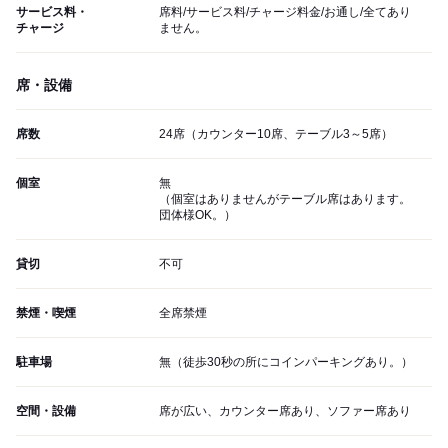
サービス料・
席料/サービス料/チャージ料金/お通し/全てあり
チャージ
ません。
席・設備
席数
24席（カウンター10席、テーブル3～5席）
個室
無
（個室はありませんがテーブル席はあります。
団体様OK。）
貸切
不可
禁煙・喫煙
全席禁煙
駐車場
無（徒歩30秒の所にコインパーキングあり。）
空間・設備
席が広い、カウンター席あり、ソファー席あり