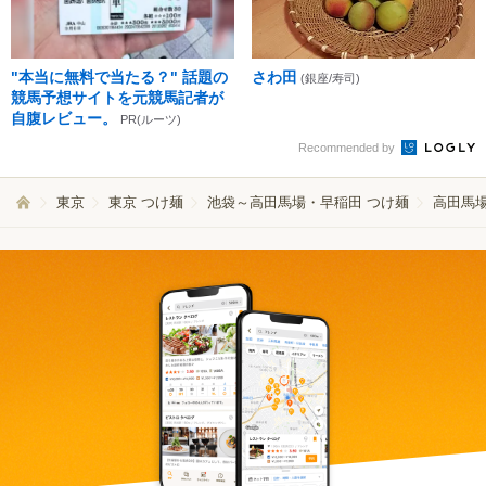
"本当に無料で当たる？" 話題の
さわ田
(銀座/寿司)
競馬予想サイトを元競馬記者が
自腹レビュー。
PR(ルーツ)
Recommended by
東京
東京 つけ麺
池袋～高田馬場・早稲田 つけ麺
高田馬場