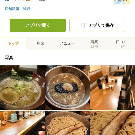
店舗情報（詳細）
アプリで開く
アプリで保存
写真
口コミ
トップ
座席
メニュー
1279
497
写真