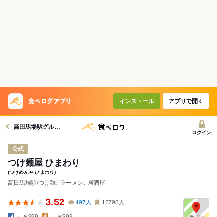
インストール
アプリで開く
高田馬場駅グルメへ
ログイン
公式
つけ麺屋 ひまわり
(つけめんや ひまわり)
高田馬場駅/つけ麺､ ラーメン､ 居酒屋
3.52
497
人
12798
人
～￥999
～￥999