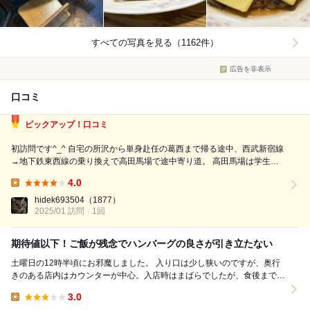
すべての写真を見る（1162件）
広告を非表示
口コミ
ピックアップ！口コミ
初訪問です^_^ 自宅の所沢から単身赴任の葛西まで帰る途中、西武新宿線
→地下鉄東西線の乗り換えで高田馬場で途中寄り道。 高田馬場は学生さ
ん多いし、1人で入りやすいお店が沢山あって好きな街です。 今日は洋食
4.0
系の気分だったのでスマホで検索。安全牌で洋包丁さんと迷いましたが、
Lunch:
今日の気分は...
hidek693504
（1877）
2025/01 訪問
1回
期待値以下！ご飯が残念でハンバーグの良さが引き立たない
土曜日の12時半頃にお邪魔しました。 入り口は少し狭いのですが、奥行
きのある店内はカウンターが中心。入店時はまばらでしたが、食後までに
はいい感じに席が埋まっていました。初めて...
3.0
Lunch: