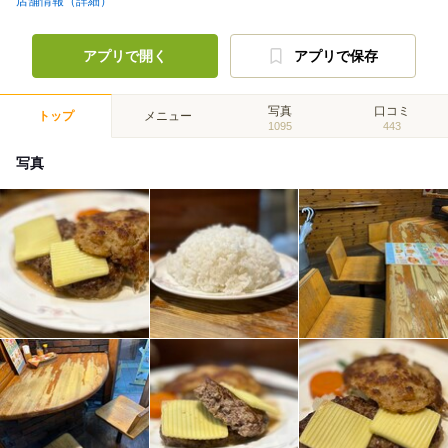
店舗情報（詳細）
アプリで開く
アプリで保存
写真
口コミ
トップ
メニュー
1095
443
写真