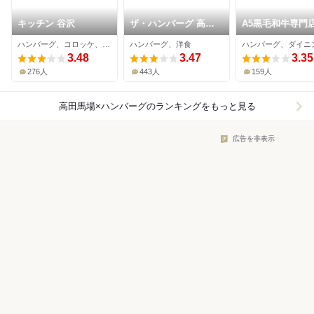
キッチン 谷沢
ザ・ハンバーグ 高田
A5黒毛和牛専門店
馬場店
んばーぐ ますお
ハンバーグ、コロッケ、洋食
ハンバーグ、洋食
3.48
3.47
3.35
276人
443人
159人
高田馬場×ハンバーグ
のランキングをもっと見る
広告を非表示