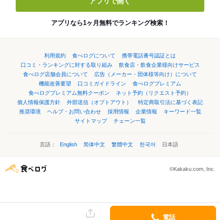
アプリで開く
アプリなら1ヶ月無料でランキング検索！
利用規約
食べログについて
携帯電話番号認証とは
口コミ・ランキングに対する取り組み
飲食店・飲食企業様向けサービス
食べログ店舗会員について
広告（メーカー・団体様等向け）について
機能改善要望
口コミガイドライン
食べログプレミアム
食べログプレミアム無料クーポン
ネット予約（リクエスト予約）
個人情報保護方針
外部送信（オプトアウト）
特定商取引法に基づく表記
推奨環境
ヘルプ・お問い合わせ
採用情報
企業情報
キーワード一覧
サイトマップ
チェーン一覧
言語：
English
简体中文
繁體中文
한국어
日本語
©Kakaku.com, Inc.
電話