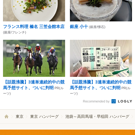
フランス料理 榛名 三笠会館本店
銀座 小十
(銀座/懐石)
(銀座/フレンチ)
【話題沸騰】3連単連続的中の競
【話題沸騰】3連単連続的中の競
馬予想サイト、ついに判明
馬予想サイト、ついに判明
PR(ル
PR(ル
ーツ)
ーツ)
Recommended by
東京
東京 ハンバーグ
池袋～高田馬場・早稲田 ハンバーグ