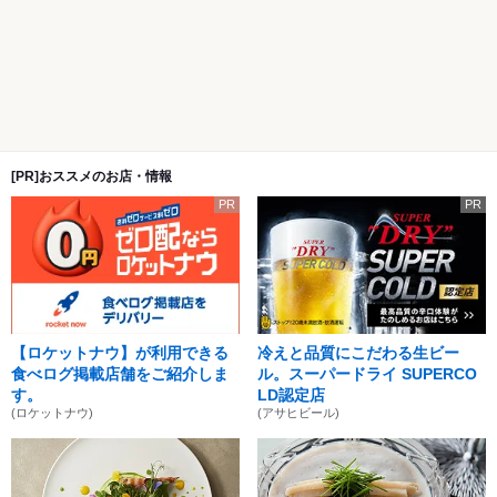
[PR]おススメのお店・情報
PR
PR
【ロケットナウ】が利用できる
冷えと品質にこだわる生ビー
食べログ掲載店舗をご紹介しま
ル。スーパードライ SUPERCO
す。
LD認定店
(ロケットナウ)
(アサヒビール)