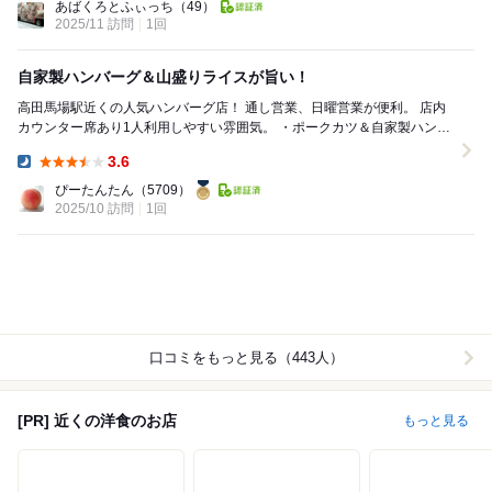
あばくろとふぃっち
（49）
2025/11 訪問
1回
自家製ハンバーグ＆山盛りライスが旨い！
高田馬場駅近くの人気ハンバーグ店！ 通し営業、日曜営業が便利。 店内
カウンター席あり1人利用しやすい雰囲気。 ・ポークカツ＆自家製ハンバ
ーグ250g （1630円...
3.6
Dinner:
ぴーたんたん
（5709）
2025/10 訪問
1回
口コミをもっと見る（443人）
[PR] 近くの洋食のお店
もっと見る