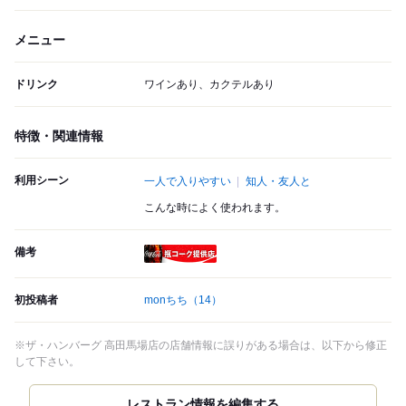
メニュー
ドリンク
ワインあり、カクテルあり
特徴・関連情報
利用シーン
一人で入りやすい
知人・友人と
こんな時によく使われます。
備考
瓶コーク提供店
初投稿者
monちち
（14）
※ザ・ハンバーグ 高田馬場店の店舗情報に誤りがある場合は、以下から修正
して下さい。