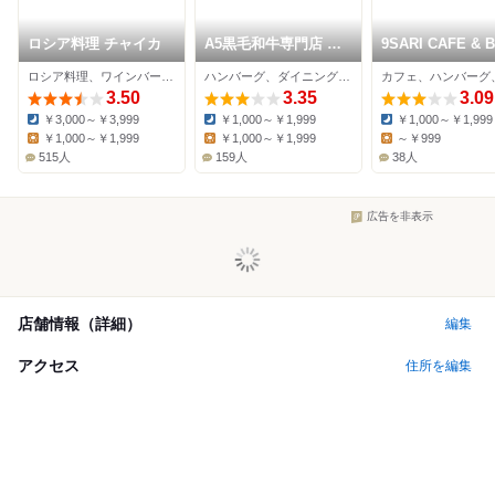
ロシア料理 チャイカ
A5黒毛和牛専門店 は
9SARI CAFE & 
んばーぐ ますお
ロシア料理、ワインバー、洋食
ハンバーグ、ダイニングバー、カフェ
3.50
3.35
3.09
￥3,000～￥3,999
￥1,000～￥1,999
￥1,000～￥1,999
Dinner:
Dinner:
Dinner:
￥1,000～￥1,999
￥1,000～￥1,999
～￥999
Lunch:
Lunch:
Lunch:
515人
159人
38人
広告を非表示
店舗情報（詳細）
編集
アクセス
住所を編集