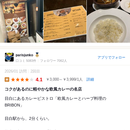
parisjunko
アプリでフォロー
口コミ 5083件
フォロワー 7062人
2026/01 訪問
2回目
4.1
￥3,000～￥3,999/1人
詳細
Lunch
コクがあるのに軽やかな欧風カレーの名店
目白にあるカレービストロ「欧風カレーとハーブ料理の
BRIBON」
目白駅から、2分くらい。