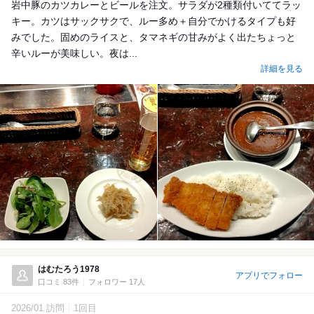
岩中豚のカツカレーとビールを注文。サラダが2種類付いててラッ
キー。カツはサックサクで、ルー多め＋自分でかけるタイプも好
みでした。固めのライスと、タマネギの甘みがよく出たちょっと
辛いルーが美味しい。夜は...
詳細を見る
はむたろう1978
アプリでフォロー
口コミ 83件
フォロワー 17人
2026/01 訪問
1回目