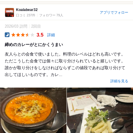
Koalabear32
アプリでフォロー
口コミ 237件
フォロワー 79人
2026/03 訪問
2回目
3.5
詳細
Dinner
締めのカレーがとにかくうまい
友人らとの会食で使いました。料理のレベルはどれも高いです。
ただこうした会食では個々に取り分けられていると嬉しいです。
誰かが取り分けをしなければならずこの値段であれば取り分けて
出してほしいものです。カレ...
詳細を見る