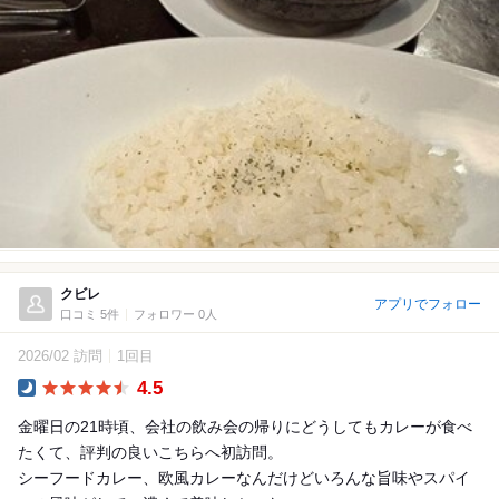
クビレ
アプリでフォロー
口コミ 5件
フォロワー 0人
2026/02 訪問
1回目
4.5
Dinner
金曜日の21時頃、会社の飲み会の帰りにどうしてもカレーが食べ
たくて、評判の良いこちらへ初訪問。
シーフードカレー、欧風カレーなんだけどいろんな旨味やスパイ