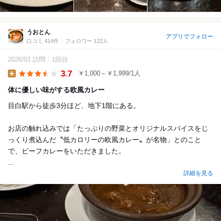
うおとん
アプリでフォロー
口コミ 414件
フォロワー 122人
2026/03 訪問
1回目
3.7
￥1,000～￥1,999/1人
Lunch
体に優しい味がする欧風カレー
目白駅から徒歩3分ほど、地下1階にある。
お店の触れ込みでは「たっぷりの野菜とオリジナルスパイスをじ
っくり煮込んだ〝低カロリーの欧風カレー〟が名物」とのこと
で、ビーフカレーをいただきました。
...
詳細を見る