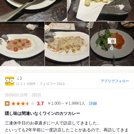
6
；〕
アプリでフォロー
口コミ 436件
フォロワー 310人
2026/03 訪問
2回目
3.7
￥1,000～￥1,999/1人
詳細
Lunch
隠し味は間違いなくワインのカツカレー
三連休中日のお昼過ぎに一人で訪店してきました。
といっても2年半前に一度訪店したことがあるので、再訪してきま