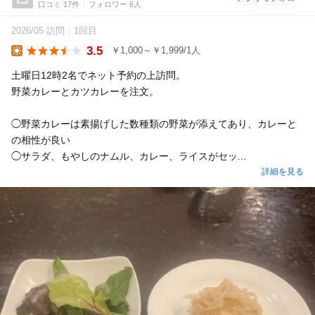
口コミ 17件
フォロワー 6人
2026/05 訪問
1回目
3.5
￥1,000～￥1,999/1人
Lunch
土曜日12時2名でネット予約の上訪問。
野菜カレーとカツカレーを注文。
◯野菜カレーは素揚げした数種類の野菜が添えてあり、カレーと
の相性が良い
◯サラダ、もやしのナムル、カレー、ライスがセッ...
詳細を見る