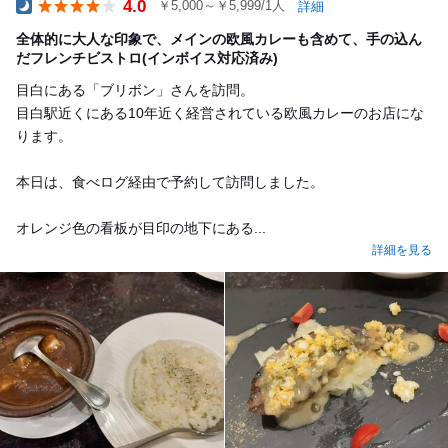
4.0
￥5,000～￥5,999/1人
詳細
Dinner
全体的に大人な印象で、メインの欧風カレーも含めて、手の込ん
だフレンチビストロ(インボイス対応済み)
目白にある「ブリボン」さんを訪問。
目白駅近くにある10年近く経営されている欧風カレーのお店にな
ります。
本日は、食べログ経由で予約して訪問しました。
オレンジ色の看板が目印の地下にある...
詳細を見る