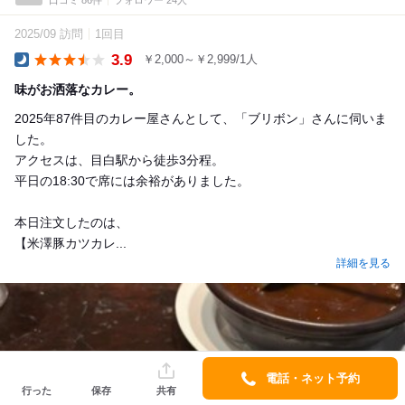
口コミ 86件
フォロワー 24人
2025/09 訪問
1回目
3.9
￥2,000～￥2,999/1人
Dinner
味がお洒落なカレー。
2025年87件目のカレー屋さんとして、「ブリボン」さんに伺いま
した。
アクセスは、目白駅から徒歩3分程。
平日の18:30で席には余裕がありました。
本日注文したのは、
【米澤豚カツカレ...
詳細を見る
電話・ネット予約
行った
保存
共有