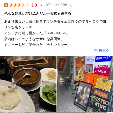
3.8
￥1,000～￥1,999/1人
Lunch
色んな野菜が溶け込んだルー美味ぇ過ぎる！
あまり来ない目白に用事でランチタイムに赴くので食べログでヨ
サゲな店をサーチ
アンテナに引っ掛かった『BRIBON』へ。
店内はバーのようなオサレな雰囲気。
メニューを見て惹かれた「チキンカレー」...
詳細を見る