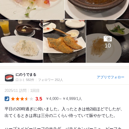
10
にのうでまる
アプリでフォロー
口コミ 582件
フォロワー 252人
2025/11 訪問
1回目
3.5
￥4,000～￥4,999/1人
Dinner
平日の20時過ぎに伺いました。入ったときは他2組ほどでしたが、
出てくるときは席は三分の二くらい待っていて賑やかでした。
ハーブとベビーリーフのサラダ、パテドカンパーニュ、ビーフカ