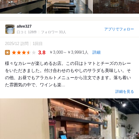
alive327
アプリでフォロー
口コミ 128件
フォロワー 33人
2025/12 訪問
1回目
3.8
￥3,000～￥3,999/1人
詳細
Lunch
様々なカレーが楽しめるお店。この日はトマトとチーズのカレー
をいただきました。付け合わせのもやしのサラダも美味しい。そ
の他、お昼でもアラカルトメニューから注文できます。落ち着い
た雰囲気の中で、ワインも楽...
詳細を見る