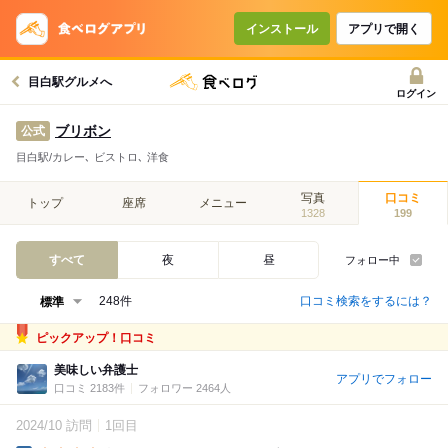
インストール
アプリで開く
目白駅グルメへ
ログイン
ブリボン
公式
目白駅/カレー､ ビストロ､ 洋食
写真
口コミ
トップ
座席
メニュー
1328
199
すべて
夜
昼
フォロー中
口コミ検索をするには？
248件
ピックアップ！口コミ
美味しい弁護士
アプリでフォロー
口コミ 2183件
フォロワー 2464人
2024/10 訪問
1回目