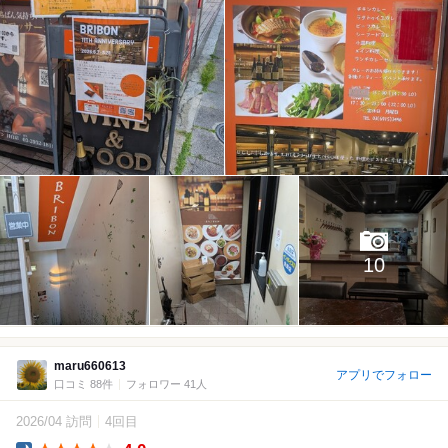
10
maru660613
アプリでフォロー
口コミ 88件
フォロワー 41人
2026/04 訪問
4回目