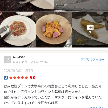
7
taro1566
アプリでフォロー
口コミ 14件
フォロワー 8人
2026/06 訪問
2回目
5.0
Dinner
飲み放題プランで大学時代の同窓会として利用しました！当たり
前ですが、赤ワインも白ワインも銘柄は選べません。
普段からアラカルトでいただき、マスターにワインを選んでいた
だいておりますので、次回からは再...