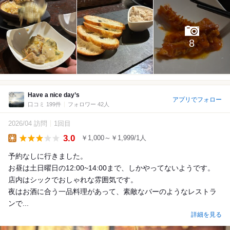
8
Have a nice day’s
アプリでフォロー
口コミ 199件
フォロワー 42人
2026/04 訪問
1回目
3.0
￥1,000～￥1,999/1人
Lunch
予約なしに行きました。
お昼は土日曜日の12:00~14:00まで、しかやってないようです。
店内はシックでおしゃれな雰囲気です。
夜はお酒に合う一品料理があって、素敵なバーのようなレストラ
ンで...
詳細を見る