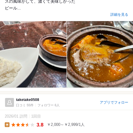
スの風味がして、濃くて美味しかった
ビール...
詳細を見る
taketake0508
アプリでフォロー
口コミ 55件
フォロワー 6人
2026/01 訪問
1回目
3.8
￥2,000～￥2,999/1人
Lunch