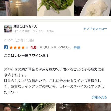
港区しばうらくん
アプリでフォロー
口コミ 268件
フォロワー 928人
2025/10 訪問
1回目
4.0
￥5,000～￥5,999/1人
詳細
Dinner
ここはカレー屋？ワイン屋？
スパイスの効き具合と深みが絶妙で、食べるごとにその魅力に引
き込まれます。
目白らしく上品な味わいで、これに合わせるワインも素晴らし
く、豊富なラインアップの中から、カレーのスパイスにマッチし
た白ワ...
詳細を見る