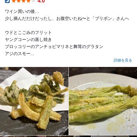
4.0
Dinner
ワイン買いの後…
少し摘んだだけだったし、お腹空いたね〜と「ブリボン」さんへ
ウドとこごみのフリット
ヤングコーンの蒸し焼き
ブロッコリーのアンチョビマリネと舞茸のグラタン
アジのスモー...
詳細を見る