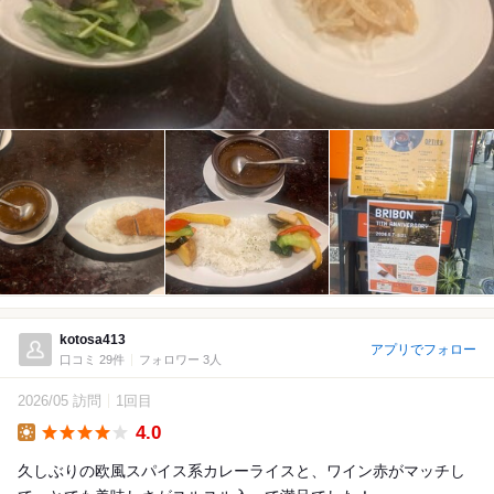
kotosa413
アプリでフォロー
口コミ 29件
フォロワー 3人
2026/05 訪問
1回目
4.0
Lunch
久しぶりの欧風スパイス系カレーライスと、ワイン赤がマッチし