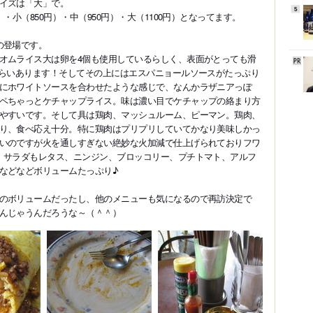
イズは「大」で。
5
・小（850円）・中（950円）・大（1100円）となってます。
の登場です。
オムライス大は卵を4個も使用しているらしく、表面がとっても滑
くらいあります！そしてその上にはエスパニョールソースがたっぷり
にホワイトソースを合わせたような感じで、なんかラザニアっぽ
ペちゃっとケチャップライス。味は濃い目でケチャップの絡まり方
やすいです。そして具は鶏肉、マッシュルーム、ピーマン。鶏肉、
り、食べ応え十分。特に鶏肉はプリプリしていてかなり美味しかっ
いのですが火を通しすぎない絶妙な火加減で仕上げられておりフワ
。サラダもレタス、ニンジン、ブロッコリー、プチトマト、アルフ
などなどボリュームたっぷり♪
のボリュームだったし、他のメニューも気になるので再訪決定で
んじゃうんだろうな～（＾＾）