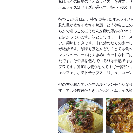
私は元々の目的の「オムライス」を注文。サ
オムライスはサイズが選べて、極小（800円）
待つこと8分ほど。待ちに待ったオムライス
見た目がめちゃめちゃ綺麗！どうやらここの
らかで端っこのほうなんか卵の厚みが1cm
と掛かっています。味としてはミートソース
い。美味しすぎです。中は炒めたての少ーし
が絶妙です。酸味もほとんどなくとても食べ
マッシュールームは大きめにカットされてお
たです。その具を包んでいる卵は半熟ではな
フワです。卵6個も使うなんてすげー贅沢～
ァルファ、ポテトチップス、卵、豆、コーン
他の方が頼んでいた牛カルビランチもかなり
す！でも今度来たときもたぶんオムライス頼