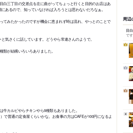
目白三丁目の交差点を左に曲がってちょっと行くと目的のお店はあ
階にあるので、知っていなければ入ろうとは思わないだろなぁ。
周辺
ってみたかったのですが機会に恵まれず時は流れ、やっとのことで
目白
です
。マスターと気さくに話しています。どうやら常連さんのようで。
1
種類が結構いろいろありました。
2
3
は牛カルビやらチキンやら9種類もありました。
4
0円）で普通の定食屋くらいかな。お食事の方はCAFEが100円になるよ