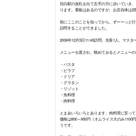
目白駅の改札を出て左手の方に歩いていき、
ります。看板はあるのですが、お店自体は2
前にここのことを知ってから、ずーーっと行
訪問することができました。
2009年12月5日11:45訪問。先客1人
メニューを渡され、眺めてみるとメニューの
・パスタ
・ピラフ
・ドリア
・グラタン
・リゾット
・魚料理
・肉料理
とまあいろいろとあります。肉料理に至って
価格は800～950円（オムライス大のみ110
うです。