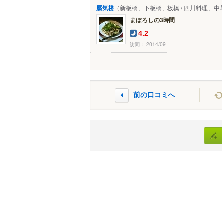
蜃気楼
（新板橋、下板橋、板橋 / 四川料理、中
まぼろしの3時間
4.2
訪問： 2014/09
前の口コミへ