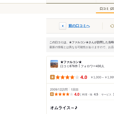
口コミ
(
2
前の口コミへ
この口コミは、★ファルコン★さんが訪問した当時
最新の情報とは異なる可能性がありますので、お
★ファルコン★
口コミ876件
フォロワー430人
4.0
￥1,000～￥1,99
2009/12訪問
1
回目
4.0
料理・味
4.5
サービス
オムライス～♪