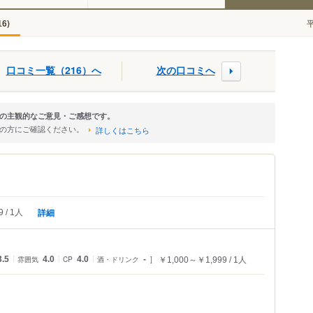
)
16
口コミ一覧（216）へ
次の口コミへ
の主観的なご意見・ご感想です。
店の方にご確認ください。
詳しくはこちら
詳細
9
1人
3.5
雰囲気
4.0
CP
4.0
酒・ドリンク
-
￥1,000～￥1,999
1人