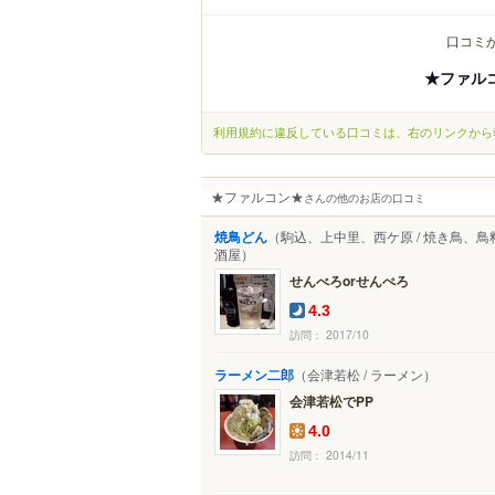
口コミ
★ファル
利用規約に違反している口コミは、右のリンクから
★ファルコン★
さんの他のお店の口コミ
焼鳥どん
（駒込、上中里、西ケ原 / 焼き鳥、鳥
酒屋）
せんべろorせんぺろ
4.3
訪問： 2017/10
ラーメン二郎
（会津若松 / ラーメン）
会津若松でPP
4.0
訪問： 2014/11