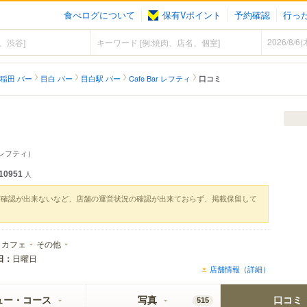
食べログについて
保有Vポイント
予約確認
行っ
稲田 バー
目白 バー
目白駅 バー
Cafe Bar レフティ
口コミ
レフティ）
10951
人
実確認が出来ないなど、店舗の運営状況の確認が出来ておらず、掲載保留して
カフェ
その他
日：
日曜日
店舗情報（詳細）
ュー・コース
写真
口コミ
515