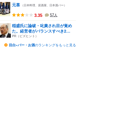
元喜
（日本料理、居酒屋、日本酒バー）
3.35
57
人
稲盛氏に論破・叱責され目が覚め
た。経営者がバランスすべき2
つ...
PR（ビズヒント）
目白×バー・お酒
のランキングをもっと見る