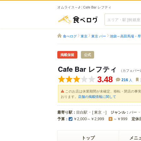
オムライス～♪ : Cafe Bar レフティ
食べログ
食べログ
東京
東京 バー
池袋～高田馬場・早
掲載保留
公式
Cafe Bar レフティ
（カフェバー
3.48
216
人
このお店は休業期間が未確定、移転・閉店の事
おります。
店舗の掲載情報に関して
最寄り駅：
目白駅
[
東京
]
ジャンル：
バー
予算：
定休
￥2,000～￥2,999
～￥999
トップ
メニ