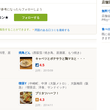
店舗
が参考になったらフォローしよう
無料
店舗
コン★
フォローする
PRが
食べ
報告することができます。
問題のある口コミを連絡する
既に
きま
料理、居
焼鳥どん
（西荻窪 / 焼き鳥、居酒屋、もつ焼き）
キャベツとポテサラと鶏マヨと・・・
4.5
訪問： 2015/09
喫茶Y
（中崎町、中津（大阪メトロ）、大阪梅田（阪
急） / 喫茶店、洋食、サンドイッチ）
プリタツハーフ！
4.3
訪問： 2014/11