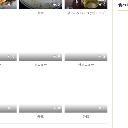
食べ
4
2
0
完食
卓上のタバスコと粉チーズ
0
0
2
ー
メニュー
外メニュー
0
0
0
外観
外観