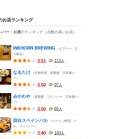
のお店ランキング
×バー・お酒
のランキング
（点数の高いお店）
。
INKHORN BREWING
（ビアバー、立
ち飲み）
3.51
113
人
なるたけ
（日本料理、居酒屋、日本酒バ
ー）
3.50
97
人
みかわや
（居酒屋、ワインバー、日本酒バ
ー）
3.50
65
人
目白スペインバル
（スペイン料理、バ
ル、ワインバー）
3.40
143
人