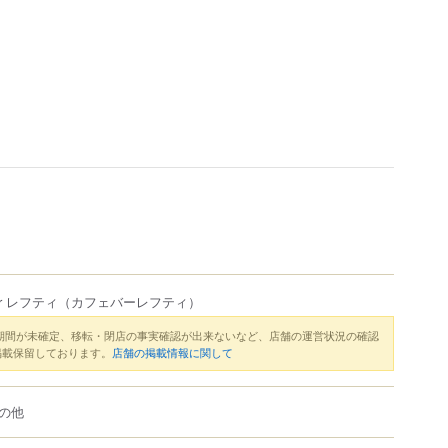
Bar レフティ
（カフェバーレフティ）
期間が未確定、移転・閉店の事実確認が出来ないなど、店舗の運営状況の確認
掲載保留しております。
店舗の掲載情報に関して
の他