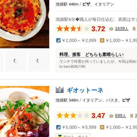
池袋駅 446m /
ピザ
、イタリアン
池袋駅4分◆職人が毎日仕込む、表面はサク
3.72
人
1639
￥2,000～￥2,999
￥1,000～￥1,9
料理、接客 どちらも素晴らしい
ランチで何度か伺っていましたが、今回は初めて
kazu筋肉(136)
by
ギオットーネ
2
池袋駅 349m / イタリアン、パスタ、
ピザ
3.47
人
599
￥5,000～￥5,999
￥1,000～￥1,9