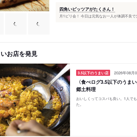
四角いピッツアがたくさん！
月1ビリ会！ 今日は元気なお一人が体調不良で欠席
しいお店を発見
2026年08月0
3.5以下のうまい店
〈食べログ3.5以下のうま
郷土料理
おいしくってコスパも良い。1人で
た。