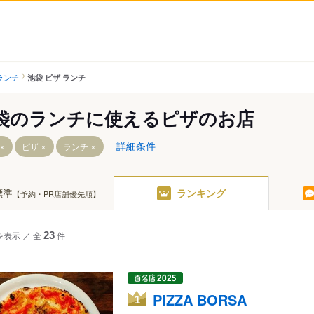
ランチ
池袋 ピザ ランチ
袋のランチに使えるピザのお店
詳細条件
ピザ
ランチ
標準
ランキング
【予約・PR店舗優先順】
駅（東京メトロ）
を表示
／
全
23
件
丁目駅
ケ谷駅
PIZZA BORSA
1