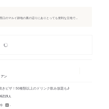
口のマルイ跡地の裏の辺りにありとっても便利な立地で...
リアン
焼きピザ！50種類以上のドリンク飲み放題も♪
人
26219
-
99