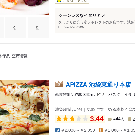
貯まる・使える
シーンレスなイタリアン
久しぶりに会う友人セレクトのお店です。池袋西
travel775(903)
by
ト予約
空席情報
APIZZA 池袋東通り本店
3
都電雑司ケ谷駅 363m /
ピザ
、パスタ、イタ
池袋駅徒歩7分｜気軽に愉しめる本格石窯
3.44
人
444
￥2,000～￥2,999
￥1,000～￥1,9