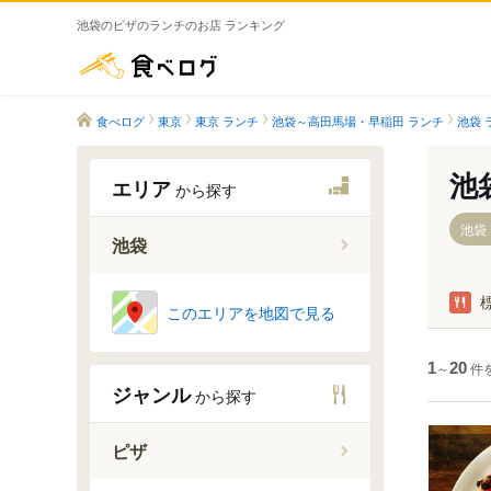
池袋のピザのランチのお店 ランキング
食べログ
食べログ
東京
東京 ランチ
池袋～高田馬場・早稲田 ランチ
池袋 
池
エリア
から探す
池袋
池袋
池袋駅
このエリアを地図で見る
東池袋駅
雑司が谷
1
～
20
件
ジャンル
から探す
東池袋四
都電雑司
ピザ