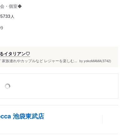
会・個室◆
人
25733
99
るイタリアン♡
 家族連れやカップルなど レジャーを楽しむ...
yokoMAMA(3742)
by
occa 池袋東武店