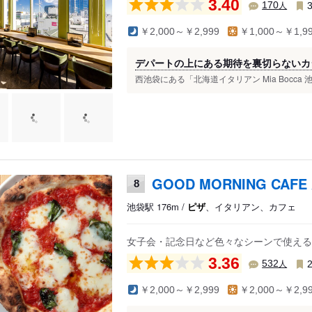
3.40
人
170
￥2,000～￥2,999
￥1,000～￥1,9
デパートの上にある期待を裏切らないカ
西池袋にある「北海道イタリアン Mia Bocca
GOOD MORNING CAF
8
池袋駅 176m /
ピザ
、イタリアン、カフェ
女子会・記念日など色々なシーンで使える
3.36
人
532
￥2,000～￥2,999
￥2,000～￥2,9