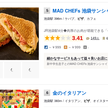
MAD CHEFs 池袋サン
5
池袋駅 396m / ケバブ、
ピザ
、カフェ
JR池袋駅4分◆肉厚のお肉が堪能できる
3.41
人
149
-
～￥999
～￥999
細かなサービスもあって益々良いお店に
新中学生息子とのMAD CHEFs 池袋サンシャ
金のイタリアン
6
池袋駅 383m / イタリアン、
ピザ
、オイスタ