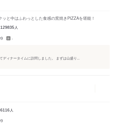
ッと中はふわっとした食感の窯焼きPIZZAを堪能！
人
129835
-
99
ディナータイムに訪問しました。 まずは山盛り...
人
26116
99