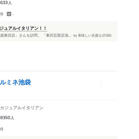
人
3633
-
99
ジュアルイタリアン！！
 池袋東武店」さんを訪問。 「東武百貨店池...
美味しい弁護士(2182)
by
E ルミネ池袋
カジュアルイタリアン
人
28350
99