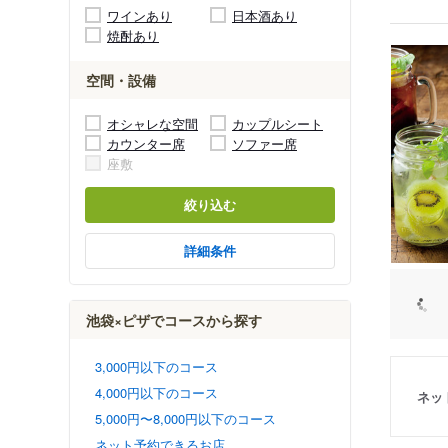
ワインあり
日本酒あり
焼酎あり
空間・設備
オシャレな空間
カップルシート
カウンター席
ソファー席
座敷
絞り込む
詳細条件
池袋×ピザでコースから探す
3,000円以下のコース
4,000円以下のコース
ネッ
5,000円〜8,000円以下のコース
ネット予約できるお店