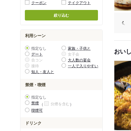
クーポン
テイクアウト
絞り込む
利用シーン
指定なし
家族・子供と
おい
デート
女子会
合コン
大人数の宴会
接待
一人で入りやすい
知人・友人と
禁煙・喫煙
指定なし
禁煙
分煙を含む
喫煙可
ドリンク