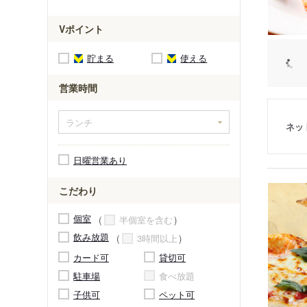
Vポイント
貯まる
使える
営業時間
ネッ
日曜営業あり
こだわり
個室
半個室を含む
飲み放題
3時間以上
カード可
貸切可
駐車場
食べ放題
子供可
ペット可