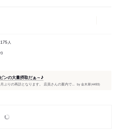
人
9175
99
ピンの大量摂取だぁ～♪
ぶりの再訪となります。 店員さんの案内で...
金木犀(4493)
by