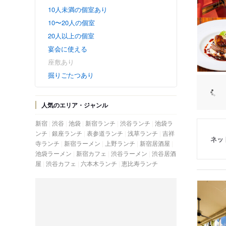
10人未満の個室あり
10〜20人の個室
20人以上の個室
宴会に使える
座敷あり
掘りごたつあり
人気のエリア・ジャンル
新宿
渋谷
池袋
新宿ランチ
渋谷ランチ
池袋ラ
ンチ
銀座ランチ
表参道ランチ
浅草ランチ
吉祥
ネッ
寺ランチ
新宿ラーメン
上野ランチ
新宿居酒屋
池袋ラーメン
新宿カフェ
渋谷ラーメン
渋谷居酒
屋
渋谷カフェ
六本木ランチ
恵比寿ランチ