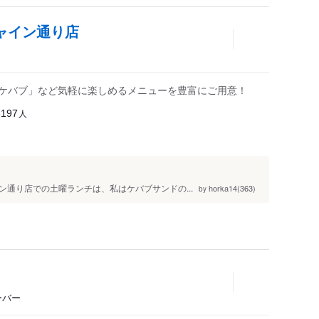
シャイン通り店
「ケバブ」など気軽に楽しめるメニューを豊富にご用意！
人
6197
イン通り店での土曜ランチは、私はケバブサンドの...
horka14(363)
by
ーバー