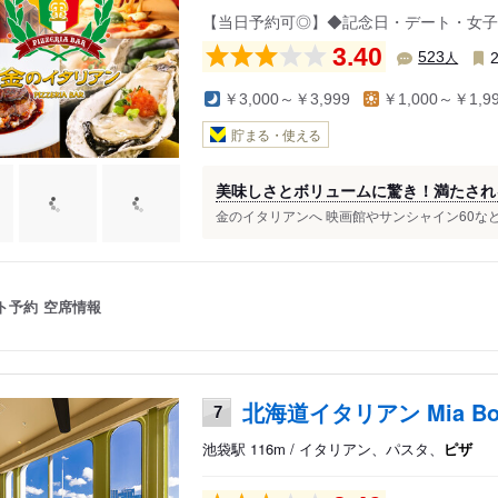
【当日予約可◎】◆記念日・デート・女子
3.40
人
523
￥3,000～￥3,999
￥1,000～￥1,9
貯まる・使える
美味しさとボリュームに驚き！満たされ
金のイタリアンへ 映画館やサンシャイン60など
ト予約
空席情報
北海道イタリアン Mia B
7
池袋駅 116m / イタリアン、パスタ、
ピザ