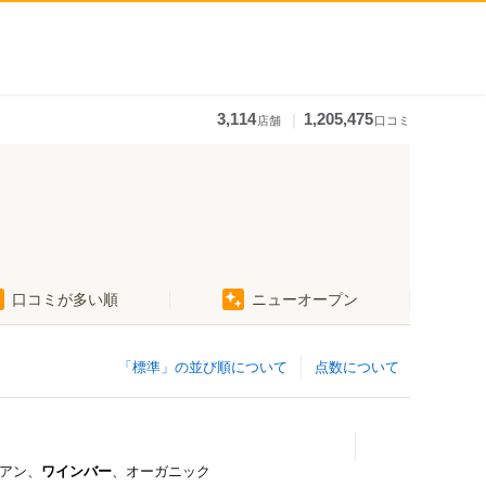
｜
3,114
1,205,475
店舗
口コミ
口コミが多い順
ニューオープン
「標準」の並び順について
点数について
リアン、
ワインバー
、オーガニック