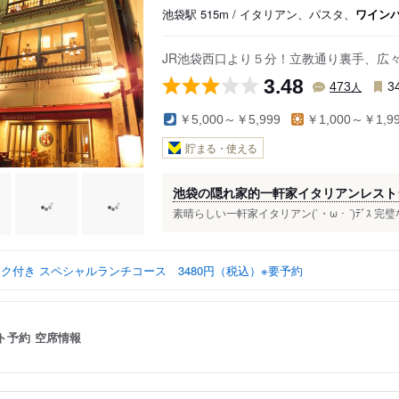
池袋駅 515m / イタリアン、パスタ、
ワイン
JR池袋西口より５分！立教通り裏手、広
3.48
人
473
3
￥5,000～￥5,999
￥1,000～￥1,9
貯まる・使える
池袋の隠れ家的一軒家イタリアンレストラン(
素晴らしい一軒家イタリアン(`・ω・´)ﾃﾞｽ 完
ンク付き スペシャルランチコース 3480円（税込）※要予約
ト予約
空席情報