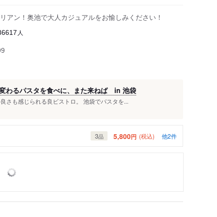
リアン！奥池で大人カジュアルをお愉しみください！
人
86617
99
変わるパスタを食べに、また来ねば in 池袋
良さも感じられる良ビストロ。 池袋でパスタを...
5,800
3
(税込)
他2件
円
品