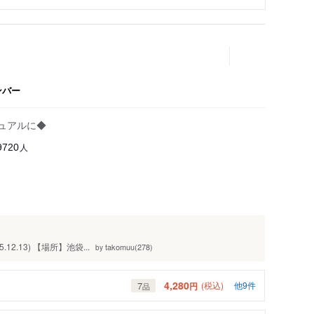
ンバー
ュアルに◆
人
9720
12.13) 【場所】池袋...
takomuu(278)
by
4,280
7
(税込)
他9件
円
品