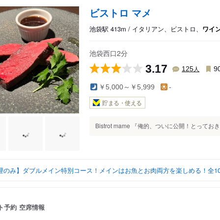
ビストロ マメ
池袋駅 413m / イタリアン、ビストロ、
ワイ
池袋西口2分
3.17
人
125
9
￥5,000～￥5,999
-
貯まる・使える
Bistrot mame 『俺的、ついに公開！とって
理のみ】ダブルメイン特別コース！メインはお魚とお肉両方を楽しめる！全10品 
ト予約
空席情報