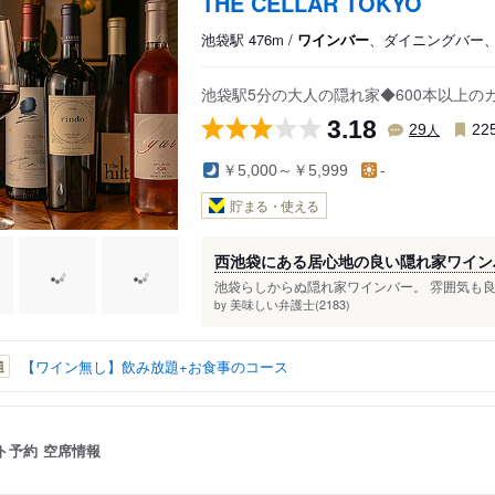
THE CELLAR TOKYO
池袋駅 476m /
ワインバー
、ダイニングバー
池袋駅5分の大人の隠れ家◆600本以上
3.18
人
29
22
￥5,000～￥5,999
-
貯まる・使える
西池袋にある居心地の良い隠れ家ワイン
池袋らしからぬ隠れ家ワインバー。 雰囲気も良
美味しい弁護士(2183)
by
【ワイン無し】飲み放題+お食事のコース
題
ト予約
空席情報