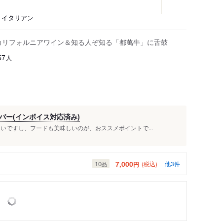
、イタリアン
のカリフォルニアワイン＆知る人ぞ知る「都萬牛」に舌鼓
人
57
バー(インボイス対応済み)
いですし、フードも美味しいのが、おススメポイントで...
7,000
10
(税込)
他3件
円
品