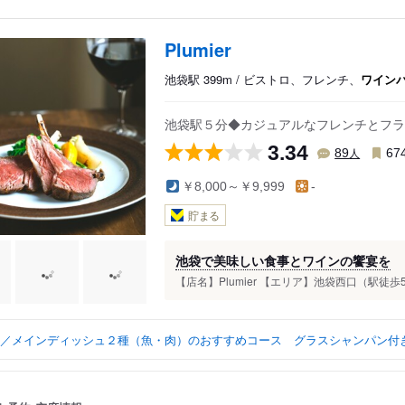
Plumier
池袋駅 399m / ビストロ、フレンチ、
ワイン
池袋駅５分◆カジュアルなフレンチとフラ
3.34
人
89
67
￥8,000～￥9,999
-
貯まる
池袋で美味しい食事とワインの饗宴を
【店名】Plumier 【エリア】池袋西口（駅徒歩
u B／メインディッシュ２種（魚・肉）のおすすめコース グラスシャンパン付