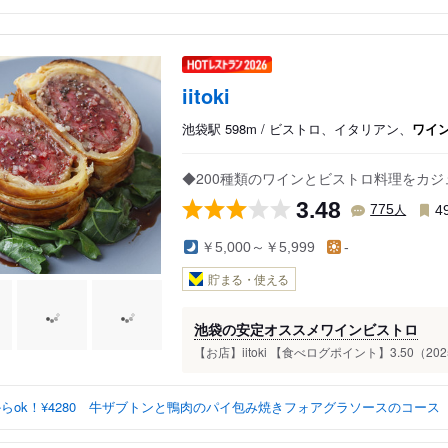
iitoki
池袋駅 598m / ビストロ、イタリアン、
ワイ
◆200種類のワインとビストロ料理をカジ
3.48
人
775
4
￥5,000～￥5,999
-
貯まる・使える
池袋の安定オススメワインビストロ
【お店】iitoki 【食べログポイント】3.50（2025.
からok！¥4280 牛ザブトンと鴨肉のパイ包み焼きフォアグラソースのコース