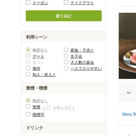
クーポン
テイクアウト
絞り込む
利用シーン
指定なし
家族・子供と
デート
女子会
合コン
大人数の宴会
接待
一人で入りやすい
知人・友人と
禁煙・喫煙
指定なし
禁煙
分煙を含む
Men
喫煙可
ドリンク