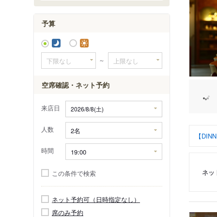
予算
～
空席確認・ネット予約
来店日
人数
【DINNE
時間
ネッ
この条件で検索
ネット予約可（日時指定なし）
席のみ予約