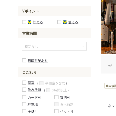
Vポイント
貯まる
使える
営業時間
日曜営業あり
こだわり
個室
半個室を含む
飲み放
飲み放題
3時間以上
カード可
貸切可
駐車場
食べ放題
ネッ
子供可
ペット可