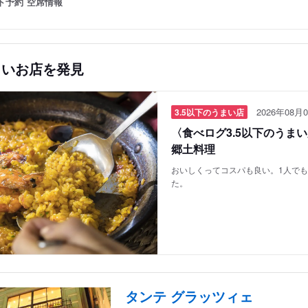
ト予約
空席情報
しいお店を発見
2026年08月0
3.5以下のうまい店
〈食べログ3.5以下のうま
郷土料理
おいしくってコスパも良い。1人で
た。
タンテ グラッツィェ