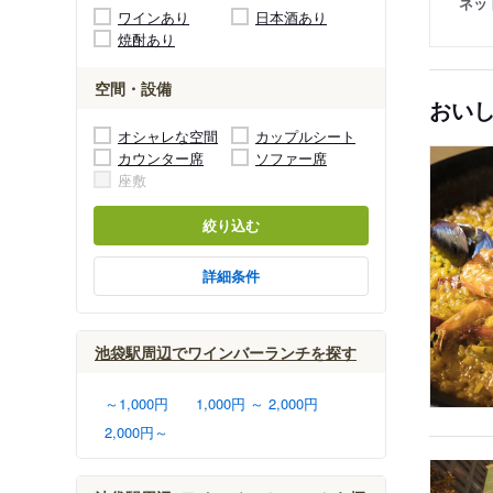
ネッ
ワインあり
日本酒あり
焼酎あり
空間・設備
おい
オシャレな空間
カップルシート
カウンター席
ソファー席
座敷
絞り込む
詳細条件
池袋駅周辺でワインバーランチを探す
～1,000円
1,000円 ～ 2,000円
2,000円～