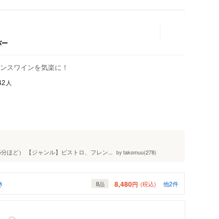
バー
ンスワインを気楽に！
人
42
5分ほど） 【ジャンル】ビストロ、フレン...
takomuu(278)
by
き
8,480
8
(税込)
他2件
円
品