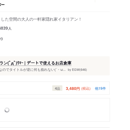
バー
々した空間の大人の一軒家隠れ家イタリアン！
人
4839
99
ﾟдﾟ)ｳﾏｰ | デートで使えるお店倉庫
璧なのでタイトルが逆に何も捻れない(´・ω...
EGW(646)
by
3,480
4
(税込)
他19件
円
品