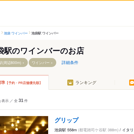
ー
池袋 ワインバー
池袋駅 ワインバー
袋駅のワインバーのお店
詳細条件
(周辺800m)
ワインバー
標準
ランキング
【予約・PR店舗優先順】
を表示
／
全
31
件
グリップ
池袋駅 558m
(都電雑司ケ谷駅 388m)
/ イタ