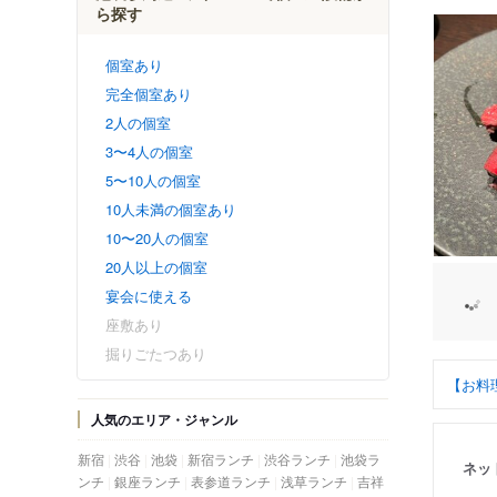
ら探す
個室あり
完全個室あり
2人の個室
3〜4人の個室
5〜10人の個室
10人未満の個室あり
10〜20人の個室
20人以上の個室
宴会に使える
座敷あり
掘りごたつあり
【お料
人気のエリア・ジャンル
新宿
渋谷
池袋
新宿ランチ
渋谷ランチ
池袋ラ
ネッ
ンチ
銀座ランチ
表参道ランチ
浅草ランチ
吉祥