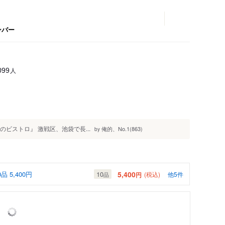
ンバー
人
099
おきのビストロ』 激戦区、池袋で長...
俺的、No.1(863)
by
5,400円
5,400
10
(税込)
他5件
円
品