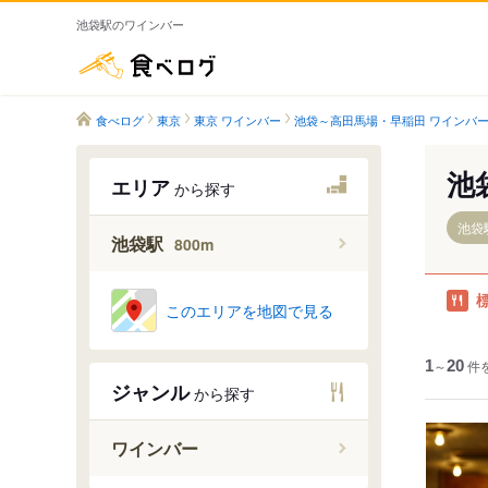
池袋駅のワインバー
食べログ
食べログ
東京
東京 ワインバー
池袋～高田馬場・早稲田 ワインバ
池
エリア
から探す
池袋駅
池袋駅
800m
このエリアを地図で見る
1
～
20
件
ジャンル
から探す
ワインバー