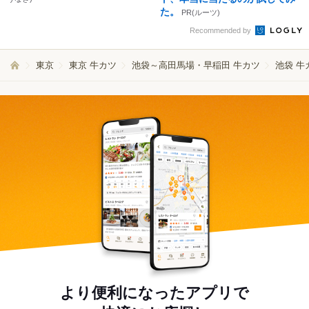
た。
PR(ルーツ)
Recommended by
東京
東京 牛カツ
池袋～高田馬場・早稲田 牛カツ
池袋 牛
より便利になったアプリで