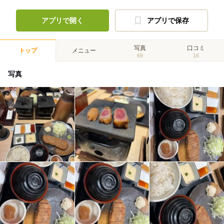
アプリで開く
アプリで保存
写真
口コミ
トップ
メニュー
69
16
写真