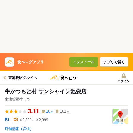
インストール
アプリで開く
東池袋駅グルメへ
ログイン
牛かつもと村 サンシャイン池袋店
東池袋駅/牛カツ
3.11
16
人
162
人
-
￥2,000～￥2,999
店舗情報（詳細）