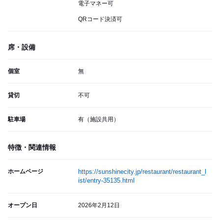
電子マネー可
QRコード決済可
席・設備
個室
無
貸切
不可
駐車場
有（施設共用）
特徴・関連情報
ホームページ
https://sunshinecity.jp/restaurant/restaurant_l
ist/entry-35135.html
オープン日
2026年2月12日