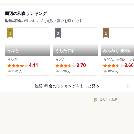
周辺の和食ランキング
池袋
×
和食
のランキング（点数の高いお店）です。
1
2
3
かぶと
うちたて家
あんぷく 池袋店
うなぎ
うどん
4.44
3.70
3.60
1381人
3238人
1857人
池袋×和食
のランキングをもっと見る
広告を非表示