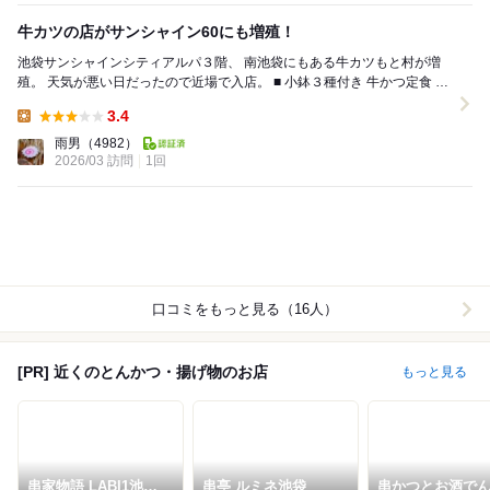
牛カツの店がサンシャイン60にも増殖！
池袋サンシャインシティアルパ３階、 南池袋にもある牛カツもと村が増
殖。 天気が悪い日だったので近場で入店。 ■ 小鉢３種付き 牛かつ定食 牛
かつが１枚１３０ｇ、２１...
3.4
Lunch:
雨男
（4982）
2026/03 訪問
1回
口コミをもっと見る（16人）
[PR] 近くのとんかつ・揚げ物のお店
もっと見る
串家物語 LABI1池袋
串亭 ルミネ池袋
串かつとお酒で