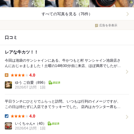
すべての写真を見る（76件）
広告を非表示
口コミ
レアな牛カツ！！
今回は池袋のサンシャインにある、牛かつもと村 サンシャイン池袋店さ
んにおじゃましました！土曜の14時30分頃に来店、ほぼ満席でしたが待
ちなく入ることができました！ 店員さんが丁寧...
4.0
Lunch:
ゆう ご自愛
（896）
2026/07 訪問
1回
平日ランチにひとりでふらっと訪問。 いつもは行列のイメージですが、
この日は待たずに入店できてラッキーでした。 店内はカウンター席もあ
り、女性ひとりでも利用しやすい雰囲気。 ...
4.0
Dinner:
いくちゃん⭐︎
（40）
2026/04 訪問
1回