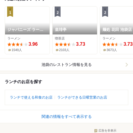
1
2
2
ジャパニーズ ラーメ
皇琲亭
麺処 花田 池袋店
ン 五感
ラーメン
喫茶店
ラーメン
3.96
3.73
3.73
1549人
2103人
3673人
池袋
のレストラン情報を見る
ランチのお店を探す
ランチで使える和食のお店
ランチができる日曜営業のお店
関連の情報をすべて表示する
広告を非表示