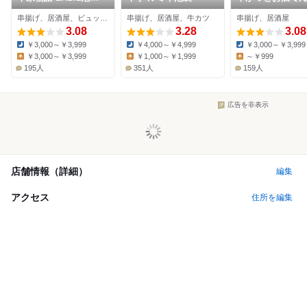
店
池袋東口店
串揚げ、居酒屋、ビュッフェ
串揚げ、居酒屋、牛カツ
串揚げ、居酒屋
3.08
3.28
3.08
￥3,000～￥3,999
￥4,000～￥4,999
￥3,000～￥3,999
Dinner:
Dinner:
Dinner:
￥3,000～￥3,999
￥1,000～￥1,999
～￥999
Lunch:
Lunch:
Lunch:
195人
351人
159人
広告を非表示
店舗情報（詳細）
編集
アクセス
住所を編集