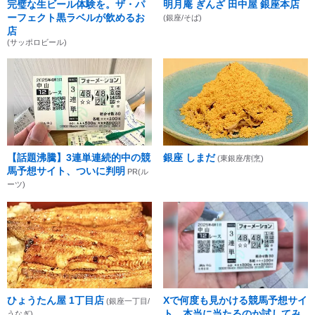
完璧な生ビール体験を。ザ・パ
明月庵 ぎんざ 田中屋 銀座本店
ーフェクト黒ラベルが飲めるお
(銀座/そば)
店
(サッポロビール)
【話題沸騰】3連単連続的中の競
銀座 しまだ
(東銀座/割烹)
馬予想サイト、ついに判明
PR(ル
ーツ)
ひょうたん屋 1丁目店
Xで何度も見かける競馬予想サイ
(銀座一丁目/
ト、本当に当たるのか試してみ
うなぎ)