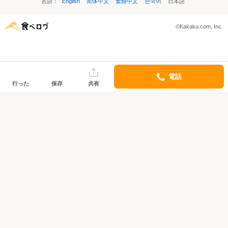
言語：
English
简体中文
繁體中文
한국어
日本語
©Kakaku.com, Inc.
電話
行った
保存
共有