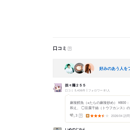
口コミ
？
好みのあう人を
担々麺２５５
口コミ 5,436件
フォロワー 81人
麻辣鱈魚（※たらの麻辣炒め） ¥80
和え、 ◯豆腐干絲（トウフカンス）の辣
2026/04 訪問
？
3
いぬのじかん