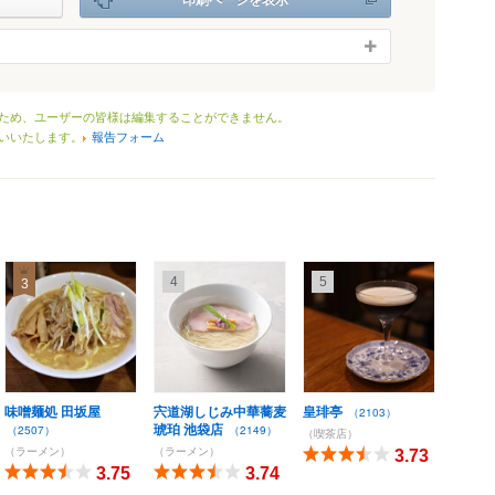
ため、ユーザーの皆様は編集することができません。
いいたします。
報告フォーム
4
5
3
味噌麺処 田坂屋
宍道湖しじみ中華蕎麦
皇琲亭
（2103）
琥珀 池袋店
（2507）
（2149）
（喫茶店）
（ラーメン）
（ラーメン）
3.73
3.75
3.74