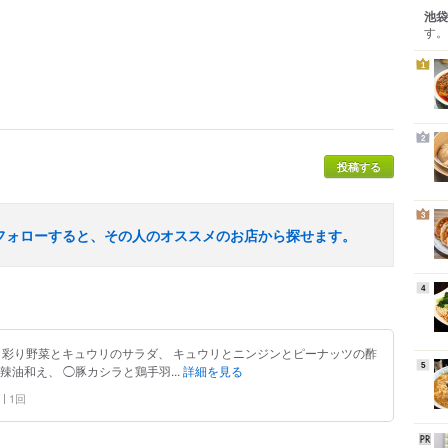
池袋
す。
1
2
投稿する
3
フォローすると、その人のオススメのお店から探せます。
4
0： 彩り野菜とキュウリのサラダ、 キュウリとニンジンとピーナッツの酢
5
油和え、 ◯豚カシラと鶏手羽...
詳細を見る
1回