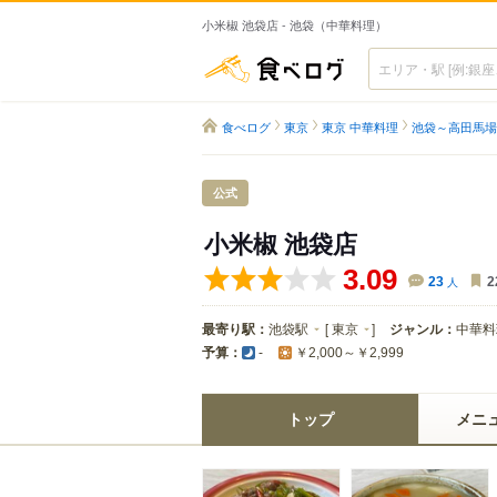
小米椒 池袋店 - 池袋（中華料理）
食べログ
食べログ
東京
東京 中華料理
池袋～高田馬場
公式
小米椒 池袋店
3.09
23
人
2
最寄り駅：
池袋駅
[
東京
]
ジャンル：
中華料
予算：
-
￥2,000～￥2,999
トップ
メニ