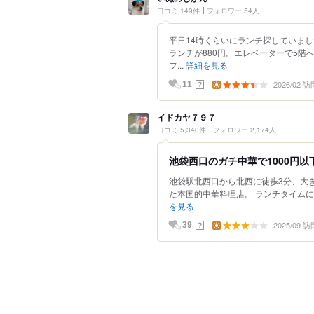
口コミ 149件
フォロワー 54人
平日14時くらいにランチ探していま
ランチが880円。エレベーターで5階
フ...
詳細を見る
2026/02 訪
？
11
イドカヤ７９７
口コミ 5,340件
フォロワー 2,174人
池袋西口のガチ中華で1000円以
池袋駅北西口から北西に徒歩3分、大
た本国的中華料理店。 ランチタイムには
を見る
2025/09 訪
？
39