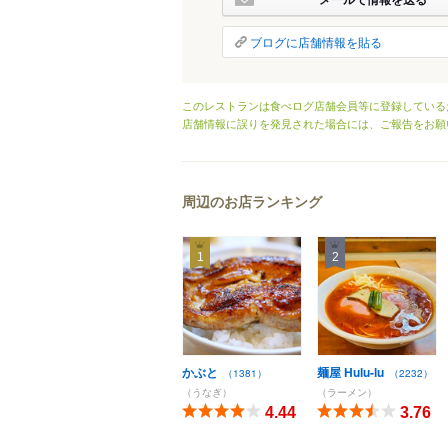
ブログに店舗情報を貼る
このレストランは食べログ店舗会員等に登録している
店舗情報に誤りを発見された場合には、ご報告をお願
周辺のお店ランキング
1
2
かぶと
麺屋 Hulu-lu
（1381）
（2232）
（うなぎ）
（ラーメン）
4.44
3.76