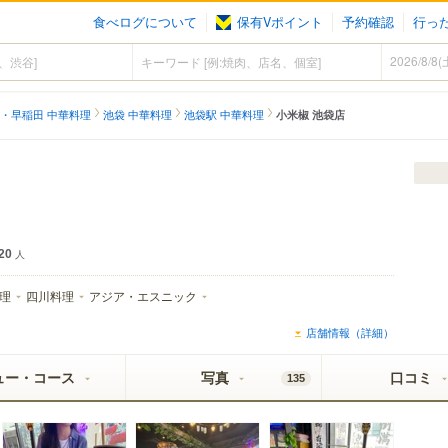
食べログについて
保有Vポイント
予約確認
行っ
・早稲田 中華料理
池袋 中華料理
池袋駅 中華料理
小米椒 池袋店
20
人
理
四川料理
アジア・エスニック
店舗情報（詳細）
ュー・コース
写真
口コミ
135