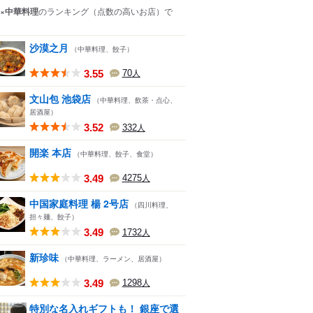
×中華料理
のランキング
（点数の高いお店）
で
沙漠之月
（中華料理、餃子）
3.55
70
人
文山包 池袋店
（中華料理、飲茶・点心、
居酒屋）
3.52
332
人
開楽 本店
（中華料理、餃子、食堂）
3.49
4275
人
中国家庭料理 楊 2号店
（四川料理、
担々麺、餃子）
3.49
1732
人
新珍味
（中華料理、ラーメン、居酒屋）
3.49
1298
人
特別な名入れギフトも！ 銀座で選