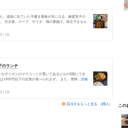
した。道路に出ていた手書き看板が目に入る。麻婆茄子の
へ。 注文後、スープ、サラダ、鶏の唐揚げ、味玉子をセル
問
1回
下のランチ
きなザリガニのマスコットが置いてあるビルの5階にでき
1000円以下の定食が食べられます。 また、煮卵...
詳細
問
1回
口コミ
をもっと見る （
23
人）
この