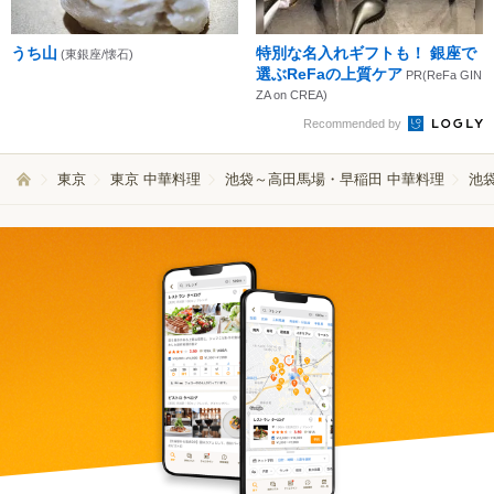
うち山
特別な名入れギフトも！ 銀座で
(東銀座/懐石)
選ぶReFaの上質ケア
PR(ReFa GIN
ZA on CREA)
Recommended by
東京
東京 中華料理
池袋～高田馬場・早稲田 中華料理
池