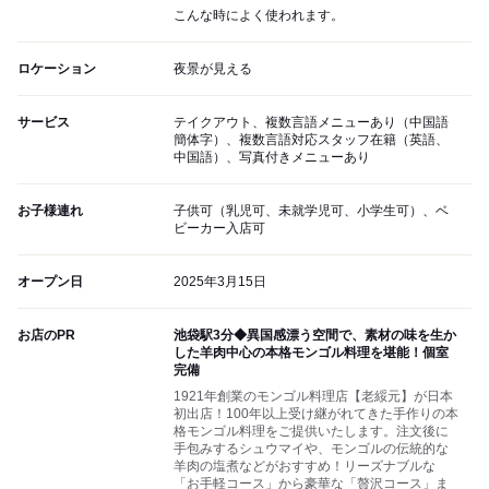
こんな時によく使われます。
ロケーション
夜景が見える
サービス
テイクアウト、複数言語メニューあり（中国語
簡体字）、複数言語対応スタッフ在籍（英語、
中国語）、写真付きメニューあり
お子様連れ
子供可（乳児可、未就学児可、小学生可）、ベ
ビーカー入店可
オープン日
2025年3月15日
お店のPR
池袋駅3分◆異国感漂う空間で、素材の味を生か
した羊肉中心の本格モンゴル料理を堪能！個室
完備
1921年創業のモンゴル料理店【老綏元】が日本
初出店！100年以上受け継がれてきた手作りの本
格モンゴル料理をご提供いたします。注文後に
手包みするシュウマイや、モンゴルの伝統的な
羊肉の塩煮などがおすすめ！リーズナブルな
「お手軽コース」から豪華な「贅沢コース」ま