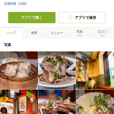
店舗情報（詳細）
アプリで開く
アプリで保存
写真
口コミ
トップ
座席
メニュー
581
114
写真