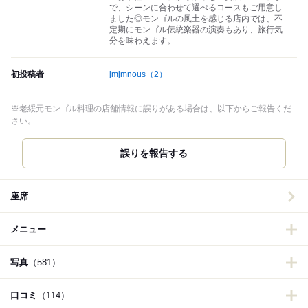
で、シーンに合わせて選べるコースもご用意し
ました◎モンゴルの風土を感じる店内では、不
定期にモンゴル伝統楽器の演奏もあり、旅行気
分を味わえます。
初投稿者
jmjmnous
（2）
※老綏元モンゴル料理の店舗情報に誤りがある場合は、以下からご報告くだ
さい。
誤りを報告する
座席
メニュー
写真
（581）
口コミ
（114）