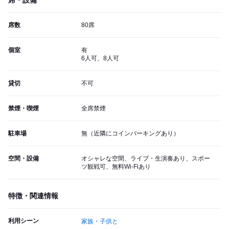
席・設備
席数
80席
個室
有
6人可、8人可
貸切
不可
禁煙・喫煙
全席禁煙
駐車場
無（近隣にコインパーキングあり）
空間・設備
オシャレな空間、ライブ・生演奏あり、スポー
ツ観戦可、無料Wi-Fiあり
特徴・関連情報
利用シーン
家族・子供と