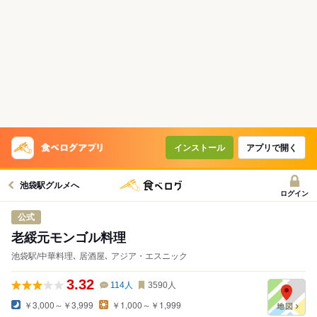
インストール
アプリで開く
池袋駅グルメへ
ログイン
公式
老綏元モンゴル料理
池袋駅/中華料理､ 居酒屋､ アジア・エスニック
3.32
114
人
3590
人
￥3,000～￥3,999
￥1,000～￥1,999