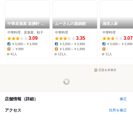
中華居酒屋 楽膳軒 壹
ムーさんの蒸鍋館
湘里人家
方天地
中華料理、居酒屋、餃子
中華料理
中華料理
3.09
3.35
3.07
￥3,000～￥3,999
￥3,000～￥3,999
￥3,000～￥3,999
Dinner:
Dinner:
Dinner:
～￥999
￥1,000～￥1,999
-
Lunch:
Lunch:
Lunch:
41人
121人
11人
広告を非表示
店舗情報（詳細）
修正
アクセス
住所を修正