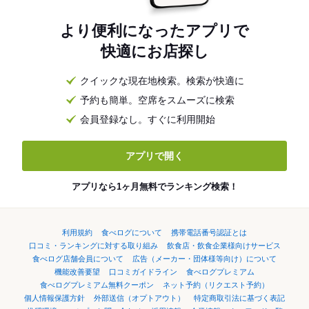
より便利になったアプリで
快適にお店探し
クイックな現在地検索。検索が快適に
予約も簡単。空席をスムーズに検索
会員登録なし。すぐに利用開始
アプリで開く
アプリなら1ヶ月無料でランキング検索！
利用規約
食べログについて
携帯電話番号認証とは
口コミ・ランキングに対する取り組み
飲食店・飲食企業様向けサービス
食べログ店舗会員について
広告（メーカー・団体様等向け）について
機能改善要望
口コミガイドライン
食べログプレミアム
食べログプレミアム無料クーポン
ネット予約（リクエスト予約）
個人情報保護方針
外部送信（オプトアウト）
特定商取引法に基づく表記