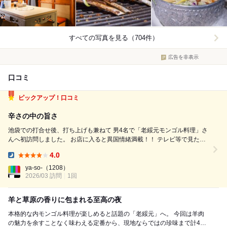
すべての写真を見る（704件）
広告を非表示
口コミ
ピックアップ！口コミ
辛さの中の旨さ
池袋での打合せ後、打ち上げも兼ねて 男4名で「老綏元モンゴル料理」さ
んへ初訪問しました。 お店に入ると異国情緒満載！！ テレビ等で見た事
のある「ゲル」のような内装です。 男四人でキョロキョロと店内を見て
4.0
いると 笑顔の素敵な定員の方に窓際の席へスムーズに 誘導頂けました。
Dinner:
正...
ya-so-
（1208）
2026/03 訪問
1回
羊と草原の香りに包まれる至高の夜
本格的な内モンゴル料理が楽しめると話題の「老綏元」へ。 今回は羊肉
の魅力を余すことなく味わえる定番から、現地ならではの珍味まで計4品