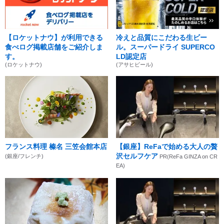
【ロケットナウ】が利用できる
冷えと品質にこだわる生ビー
食べログ掲載店舗をご紹介しま
ル。スーパードライ SUPERCO
す。
LD認定店
(ロケットナウ)
(アサヒビール)
フランス料理 榛名 三笠会館本店
【銀座】ReFaで始める大人の贅
沢セルフケア
(銀座/フレンチ)
PR(ReFa GINZA on CR
EA)