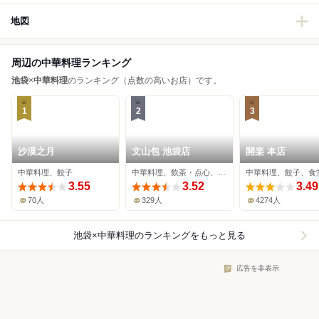
地図
周辺の中華料理ランキング
池袋
×
中華料理
のランキング（点数の高いお店）です。
1
2
3
沙漠之月
文山包 池袋店
開楽 本店
中華料理、餃子
中華料理、飲茶・点心、居酒屋
中華料理、餃子、食
3.55
3.52
3.49
70人
329人
4274人
池袋×中華料理
のランキングをもっと見る
広告を非表示