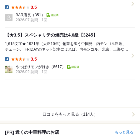
をオーダー。 老虎菜（タイガー...
3.5
Dinner:
BAR店長
（351）
2026/07 訪問
1回
【★3.5】スペシャリテの焼売は4.0級【3245】
1,615文字★ 1921年（大正10年）創業を謳う中国発「内モンゴル料理」
チェーン。 FRIDAYのネット記事によれば、内モンゴル、北京、上海など
に140店舗を展開。 ...
3.5
Dinner:
やっぱりモツが好き
（8617）
2026/02 訪問
1回
口コミをもっと見る（114人）
[PR] 近くの中華料理のお店
もっと見る