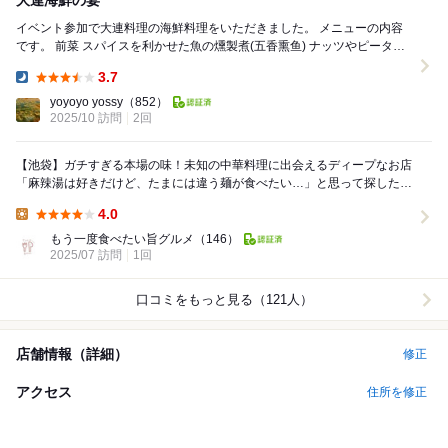
大連海鮮の宴
イベント参加で大連料理の海鮮料理をいただきました。 メニューの内容
です。 前菜 スパイスを利かせた魚の燻製煮(五香熏鱼) ナッツやピータ
ン、野菜ミックス黒酢和え(老醋...
3.7
Dinner:
yoyoyo yossy
（852）
2025/10 訪問
2回
【池袋】ガチすぎる本場の味！未知の中華料理に出会えるディープなお店
「麻辣湯は好きだけど、たまには違う麺が食べたい…」と思って探したの
が、池袋駅西口徒歩1分の『ムーさんの蒸鍋...
4.0
Lunch:
もう一度食べたい旨グルメ
（146）
2025/07 訪問
1回
口コミをもっと見る（121人）
店舗情報（詳細）
修正
アクセス
住所を修正