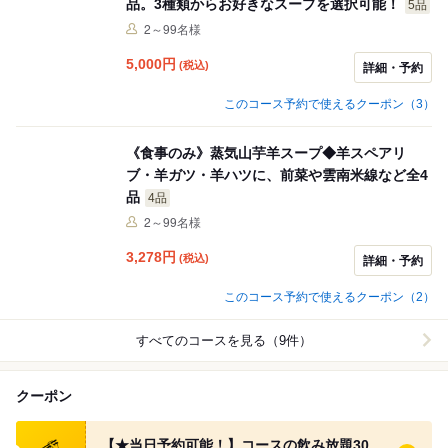
品。3種類からお好きなスープを選択可能！
5品
2～99名様
5,000
円
(税込)
詳細・予約
このコース予約で使えるクーポン（3）
《食事のみ》蒸気山芋羊スープ◆羊スペアリ
ブ・羊ガツ・羊ハツに、前菜や雲南米線など全4
品
4品
2～99名様
3,278
円
(税込)
詳細・予約
このコース予約で使えるクーポン（2）
すべてのコースを見る（9件）
クーポン
食べログ クーポン
【★当日予約可能！】コースの飲み放題30