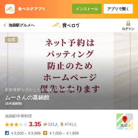
コースで使えるクーポン
戻る
インストール
アプリで開く
池袋駅グルメへ
クーポンを利用せず予約する
ログイン
公式
新鮮食材を活かした新感覚の“ガチ中華”
ムーさんの蒸鍋館
(老牟蒸鮮館)
池袋駅/中華料理
3.35
121
人
4741
人
￥3,000～￥3,999
￥1,000～￥1,999