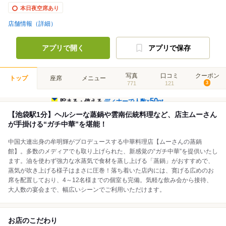
本日夜空席あり
店舗情報（詳細）
アプリで開く
アプリで保存
写真
口コミ
クーポン
トップ
座席
メニュー
771
121
3
50
貯まる・使える
ディナーで人数×
pt
【池袋駅1分】ヘルシーな蒸鍋や雲南伝統料理など、店主ムーさん
が手掛ける“ガチ中華”を堪能！
中国大連出身の牟明輝がプロデュースする中華料理店【ムーさんの蒸鍋
館】。多数のメディアでも取り上げられた、新感覚の“ガチ中華”を提供いたし
ます。油を使わず強力な水蒸気で食材を蒸し上げる「蒸鍋」がおすすめで、
蒸気が吹き上げる様子はまさに圧巻！落ち着いた店内には、寛げる広めのお
席を配置しており、4～12名様までの個室も完備。気軽な飲み会から接待、
大人数の宴会まで、幅広いシーンでご利用いただけます。
お店のこだわり