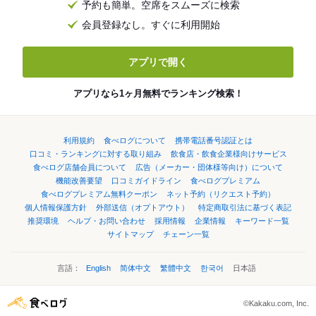
予約も簡単。空席をスムーズに検索
会員登録なし。すぐに利用開始
アプリで開く
アプリなら1ヶ月無料でランキング検索！
利用規約
食べログについて
携帯電話番号認証とは
口コミ・ランキングに対する取り組み
飲食店・飲食企業様向けサービス
食べログ店舗会員について
広告（メーカー・団体様等向け）について
機能改善要望
口コミガイドライン
食べログプレミアム
食べログプレミアム無料クーポン
ネット予約（リクエスト予約）
個人情報保護方針
外部送信（オプトアウト）
特定商取引法に基づく表記
推奨環境
ヘルプ・お問い合わせ
採用情報
企業情報
キーワード一覧
サイトマップ
チェーン一覧
言語：
English
简体中文
繁體中文
한국어
日本語
©Kakaku.com, Inc.