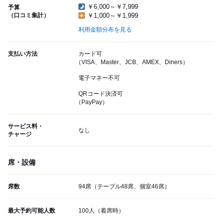
￥6,000～￥7,999
予算
（口コミ集計）
￥1,000～￥1,999
利用金額分布を見る
支払い方法
カード可
（VISA、Master、JCB、AMEX、Diners）
電子マネー不可
QRコード決済可
（PayPay）
サービス料・
なし
チャージ
席・設備
席数
94席（テーブル48席、個室46席）
最大予約可能人数
100人（着席時）