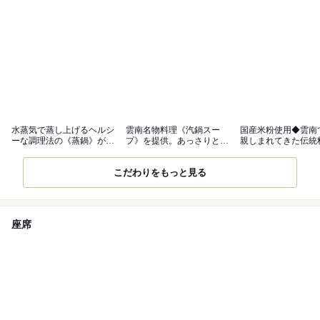
水蒸気で蒸し上げるヘルシ
雲南名物料理《汽鍋スー
国産米粉使用◆雲南
ーな調理法の《蒸鍋》がお
プ》を提供。あっさりとし
親しまれてきた伝統
すすめ
た味わいが魅力
「雲南米線」
こだわりをもっと見る
座席