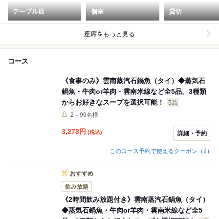
テーブル席
個室
貸切
座席をもっと見る
コース
《食事のみ》雲南蒸汽石鍋魚（タイ）◆蒸気石
鍋魚・牛肉or羊肉・雲南米線など全5品。3種類
からお好きなスープを選択可能！
5品
2～99名様
3,278
円
(税込)
詳細・予約
このコース予約で使えるクーポン（2）
おすすめ
飲み放題
《2時間飲み放題付き》雲南蒸汽石鍋魚（タイ）
◆蒸気石鍋魚・牛肉or羊肉・雲南米線など全5