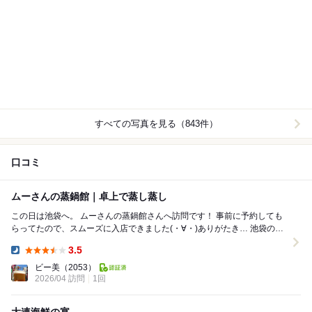
すべての写真を見る（843件）
口コミ
ムーさんの蒸鍋館｜卓上で蒸し蒸し
この日は池袋へ。 ムーさんの蒸鍋館さんへ訪問です！ 事前に予約しても
らってたので、スムーズに入店できました(・∀・)ありがたき… 池袋の西
口(北)すぐ。 テーブル、...
3.5
Dinner:
ビー美
（2053）
2026/04 訪問
1回