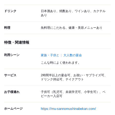
ドリンク
日本酒あり、焼酎あり、ワインあり、カクテル
あり
料理
魚料理にこだわる、健康・美容メニューあり
特徴・関連情報
利用シーン
家族・子供と
大人数の宴会
こんな時によく使われます。
サービス
2時間半以上の宴会可、お祝い・サプライズ可、
ドリンク持込可、テイクアウト
お子様連れ
子供可（乳児可、未就学児可、小学生可）、ベ
ビーカー入店可
ホームページ
https://mu-sannomushinabekan.com/