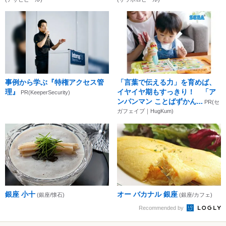
事例から学ぶ『特権アクセス管
「言葉で伝える力」を育めば、
理』
イヤイヤ期もすっきり！ 「ア
PR(KeeperSecurity)
ンパンマン ことばずかん...
PR(セ
ガフェイブ｜HugKum)
銀座 小十
オー バカナル 銀座
(銀座/懐石)
(銀座/カフェ)
Recommended by