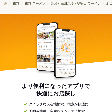
東京
東京 ラーメン
池袋～高田馬場・早稲田 ラーメン
池
より便利になったアプリで
快適にお店探し
クイックな現在地検索。検索が快適に
予約も簡単。空席をスムーズに検索