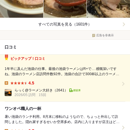
すべての写真を見る（1601件）
広告を非表示
口コミ
ピックアップ！口コミ
1年半に及んだ池袋の仕事。最後の池袋ラーメンはR+で… 感慨深いです
ね。池袋のラーメン店訪問件数92件。池袋の合計で300杯以上のラーメン
を食べてきました。 名残惜しいです、やり残した気持ちがメチャクチャ
4.5
ありますが気を取り直して。 先客1名。ちょうど店主が出ていて注文がで
Lunch:
きました。特製中華...
らっく@ラーメン大好き
（2641）
2026/05 訪問
15回
ワンオペ職人の一杯
暑い池袋のランチ利用。8月末に移転のようなので、ちょっと外出して訪
問しました。隠れ家すぎるせいか空席多め。店内に入りますが店主はどこ
なのか？お店の奥の方を見て待っているとやってきま...