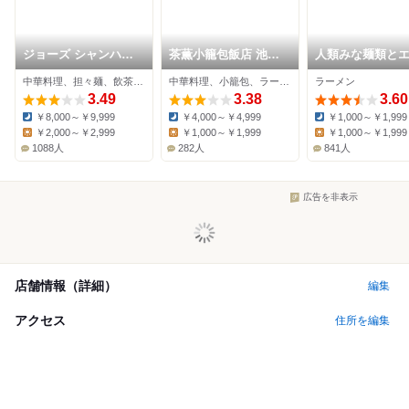
ジョーズ シャンハイ
茶薫小籠包飯店 池袋
人類みな麺類と
ニューヨーク 池袋店
パルコ店
ワダ
中華料理、担々麺、飲茶・点心
中華料理、小籠包、ラーメン
ラーメン
3.49
3.38
3.60
￥8,000～￥9,999
￥4,000～￥4,999
￥1,000～￥1,999
Dinner:
Dinner:
Dinner:
￥2,000～￥2,999
￥1,000～￥1,999
￥1,000～￥1,999
Lunch:
Lunch:
Lunch:
1088人
282人
841人
広告を非表示
店舗情報（詳細）
編集
アクセス
住所を編集