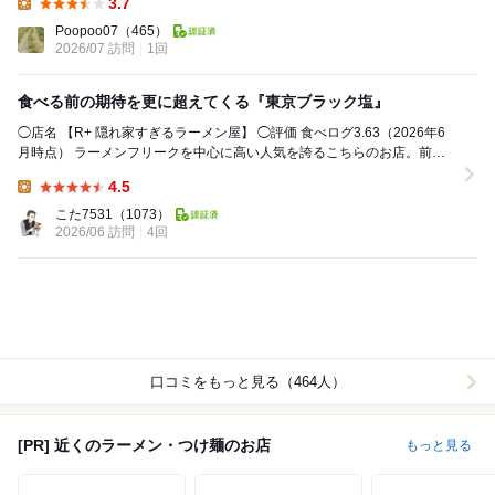
3.7
Lunch:
Poopoo07
（465）
2026/07 訪問
1回
食べる前の期待を更に超えてくる『東京ブラック塩』
◯店名 【R+ 隠れ家すぎるラーメン屋】 ◯評価 食べログ3.63（2026年6
月時点） ラーメンフリークを中心に高い人気を誇るこちらのお店。前日
にXを眺めていると気にな...
4.5
Lunch:
こた7531
（1073）
2026/06 訪問
4回
口コミをもっと見る（464人）
[PR] 近くのラーメン・つけ麺のお店
もっと見る