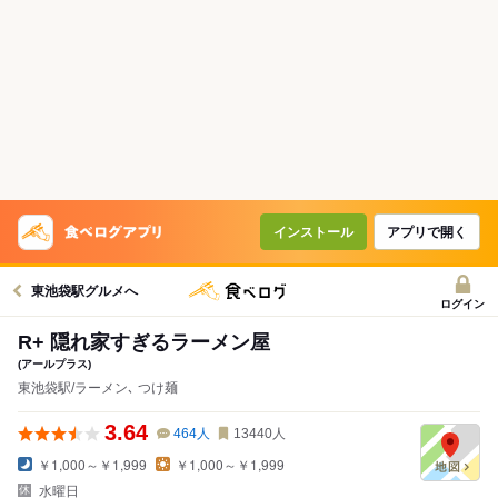
インストール
アプリで開く
東池袋駅グルメへ
ログイン
R+ 隠れ家すぎるラーメン屋
(アールプラス)
東池袋駅/ラーメン､ つけ麺
3.64
464
人
13440
人
￥1,000～￥1,999
￥1,000～￥1,999
水曜日