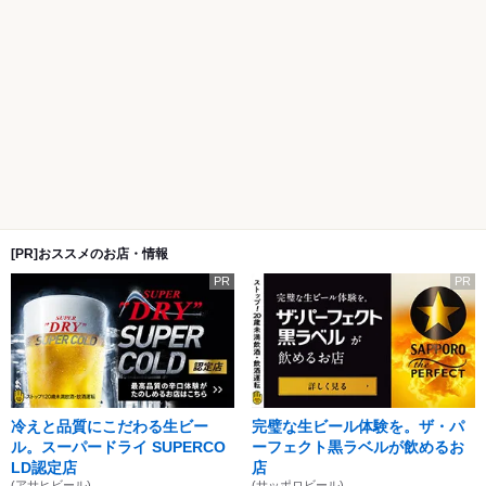
[PR]おススメのお店・情報
PR
PR
冷えと品質にこだわる生ビー
完璧な生ビール体験を。ザ・パ
ル。スーパードライ SUPERCO
ーフェクト黒ラベルが飲めるお
LD認定店
店
(アサヒビール)
(サッポロビール)