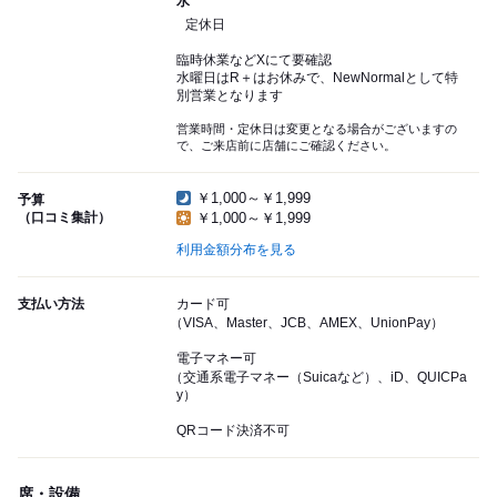
水
定休日
臨時休業などXにて要確認
水曜日はR＋はお休みで、NewNormalとして特
別営業となります
営業時間・定休日は変更となる場合がございますの
で、ご来店前に店舗にご確認ください。
￥1,000～￥1,999
予算
（口コミ集計）
￥1,000～￥1,999
利用金額分布を見る
支払い方法
カード可
（VISA、Master、JCB、AMEX、UnionPay）
電子マネー可
（交通系電子マネー（Suicaなど）、iD、QUICPa
y）
QRコード決済不可
席・設備