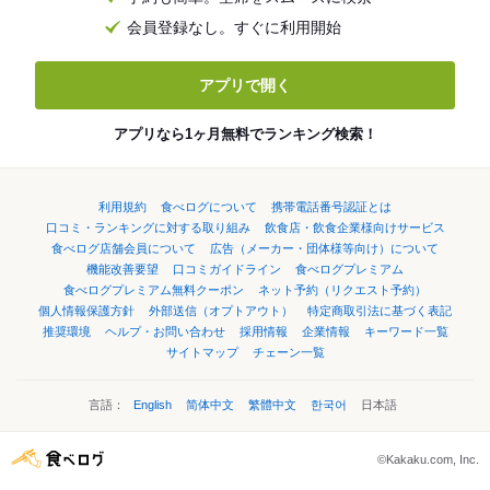
会員登録なし。すぐに利用開始
アプリで開く
アプリなら1ヶ月無料でランキング検索！
利用規約
食べログについて
携帯電話番号認証とは
口コミ・ランキングに対する取り組み
飲食店・飲食企業様向けサービス
食べログ店舗会員について
広告（メーカー・団体様等向け）について
機能改善要望
口コミガイドライン
食べログプレミアム
食べログプレミアム無料クーポン
ネット予約（リクエスト予約）
個人情報保護方針
外部送信（オプトアウト）
特定商取引法に基づく表記
推奨環境
ヘルプ・お問い合わせ
採用情報
企業情報
キーワード一覧
サイトマップ
チェーン一覧
言語：
English
简体中文
繁體中文
한국어
日本語
©Kakaku.com, Inc.