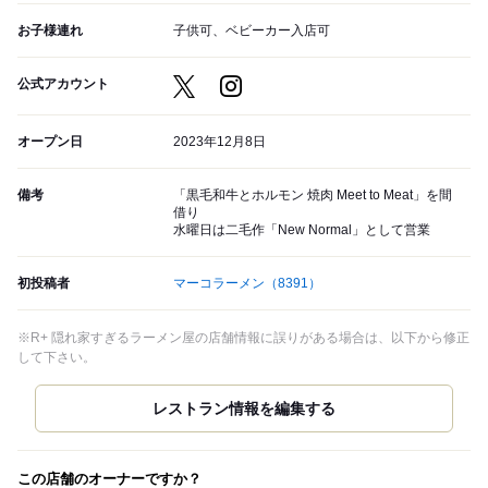
お子様連れ
子供可、ベビーカー入店可
公式アカウント
オープン日
2023年12月8日
備考
「黒毛和牛とホルモン 焼肉 Meet to Meat」を間
借り
水曜日は二毛作「New Normal」として営業
初投稿者
マーコラーメン
（8391）
※R+ 隠れ家すぎるラーメン屋の店舗情報に誤りがある場合は、以下から修正
して下さい。
この店舗のオーナーですか？