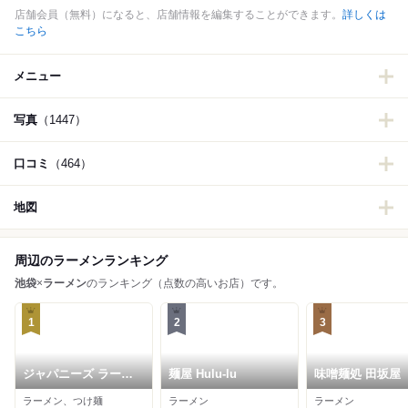
店舗会員（無料）になると、店舗情報を編集することができます。
詳しくは
こちら
メニュー
写真
（1447）
口コミ
（464）
地図
周辺のラーメンランキング
池袋
×
ラーメン
のランキング（点数の高いお店）です。
1
2
3
ジャパニーズ ラーメ
麺屋 Hulu-lu
味噌麺処 田坂屋
ン 五感
ラーメン、つけ麺
ラーメン
ラーメン