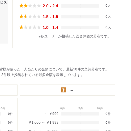
ビス
2.0 - 2.4
0
人
1.5 - 1.9
0
人
1.0 - 1.4
0
人
※各ユーザーが投稿した総合評価の分布です。
皆様が使った一人当たりの金額について、最新10件の単純分布です。
、3件以上投稿されている最多金額を表示しています。
－
10件
0件
5件
10件
～ ￥999
0
件
0
件
￥1,000 ～ ￥1,999
0
件
0
件