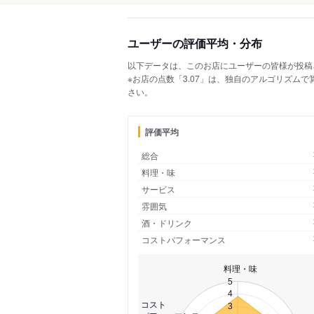
ユーザーの評価平均・分布
以下データは、このお店にユーザーの皆様が投稿
※お店の点数「3.07」は、独自のアルゴリズム
さい。
評価平均
総合
料理・味
サービス
雰囲気
酒・ドリンク
コストパフォーマンス
料理・味
5
4
コスト
3