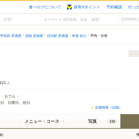
食べログについて
保有Vポイント
予約確認
行っ
早稲田 居酒屋
池袋 居酒屋
目白駅 居酒屋
和食 紗心
平均・分布
221
人
おでん
曜日、日曜日、祝日
店舗情報（詳細）
メニュー・コース
写真
132
)
0