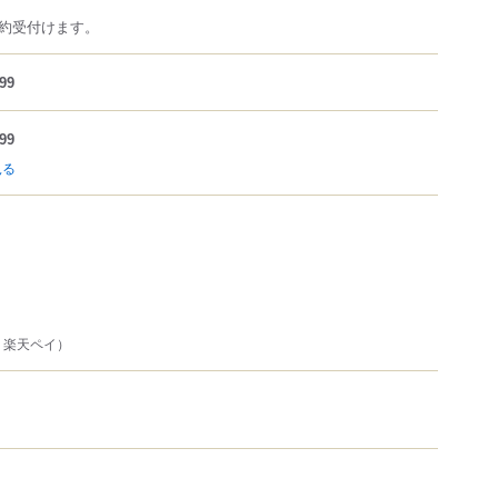
約受付けます。
99
99
見る
い、楽天ペイ）