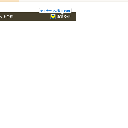
ディナーで人数 × 50pt
ット予約
貯まる