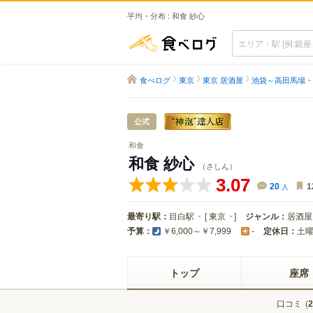
平均・分布 : 和食 紗心
食べログ
食べログ
東京
東京 居酒屋
池袋～高田馬場・
公式
和食
和食 紗心
（さしん）
3.07
20
人
1
最寄り駅：
目白駅
[
東京
]
ジャンル：
居酒屋
予算：
定休日：
土
￥6,000～￥7,999
-
トップ
座席
口コミ
(
2