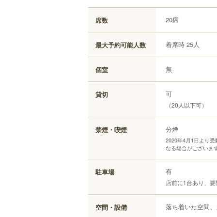
20席
席数
着席時 25人
最大予約可能人数
無
個室
可
貸切
（20人以下可）
分煙
禁煙・喫煙
2020年4月1日よ
なる場合がございま
有
駐車場
店前に1台あり、要
落ち着いた空間、
空間・設備