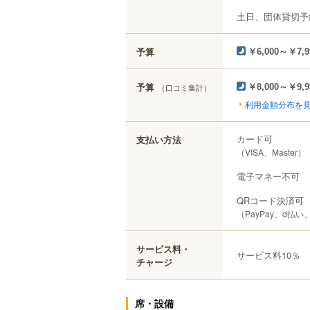
土日、団体貸切予
予算
￥6,000～￥7,9
予算
（口コミ集計）
￥8,000～￥9,9
利用金額分布を
カード可
支払い方法
（VISA、Master）
電子マネー不可
QRコード決済可
（PayPay、d払
サービス料・
サービス料10％
チャージ
席・設備