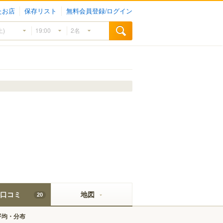
たお店
保存リスト
無料会員登録/ログイン
口コミ
地図
20
平均・分布