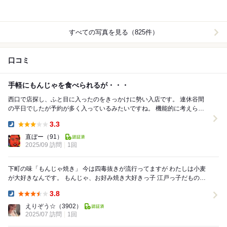
すべての写真を見る（825件）
口コミ
手軽にもんじゃを食べられるが・・・
西口で店探し、ふと目に入ったのをきっかけに勢い入店です。 連休谷間
の平日でしたが予約が多く入っているみたいですね。 機能的に考えられ
た鉄板および棚付きテーブルは省スペースで...
3.3
Dinner:
直ぼー
（91）
2025/09 訪問
1回
下町の味「もんじゃ焼き」 今は四毒抜きが流行ってますが わたしは小麦
が大好きなんです。 もんじゃ、お好み焼き大好きっ子 江戸っ子だもの。
きょうはもんじゃ食べにに行っ...
3.8
Dinner:
えりぞう☆
（3902）
2025/07 訪問
1回