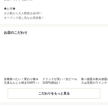
◆お席◆
少人数から大人数飲み会OK！
オープンで楽し気なお席多数！
お店のこだわり
全種食べたい！変わり種＆
ドリンクが安い！生ビール
食べ放題＆飲み放題
王道もんじゃ焼き539円～♪
329円(税込)！
スは充実のラインナ
数！
こだわりをもっと見る