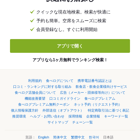
クイックな現在地検索。検索が快適に
予約も簡単。空席をスムーズに検索
会員登録なし。すぐに利用開始
アプリで開く
アプリなら1ヶ月無料でランキング検索！
利用規約
食べログについて
携帯電話番号認証とは
口コミ・ランキングに対する取り組み
飲食店・飲食企業様向けサービス
食べログ店舗会員について
広告（メーカー・団体様等向け）について
機能改善要望
口コミガイドライン
食べログプレミアム
食べログプレミアム無料クーポン
ネット予約（リクエスト予約）
個人情報保護方針
外部送信（オプトアウト）
特定商取引法に基づく表記
推奨環境
ヘルプ・お問い合わせ
採用情報
企業情報
キーワード一覧
サイトマップ
チェーン一覧
言語：
English
简体中文
繁體中文
한국어
日本語