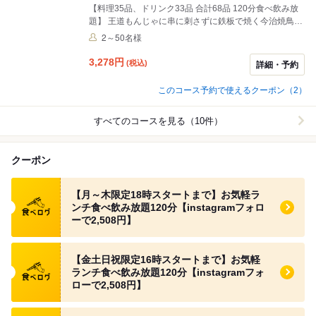
【料理35品、ドリンク33品 合計68品 120分食べ飲み放
題】 王道もんじゃに串に刺さずに鉄板で焼く今治焼鳥、
豊富なおつまみ、お食事、デザートまでお好きなものを
2～50名様
ご注文いただけます♪
3,278
円
(税込)
詳細・予約
このコース予約で使えるクーポン（2）
すべてのコースを見る（10件）
クーポン
食べログ クーポン
【月～木限定18時スタートまで】お気軽ラ
ンチ食べ飲み放題120分【instagramフォロ
ーで2,508円】
食べログ クーポン
【金土日祝限定16時スタートまで】お気軽
ランチ食べ飲み放題120分【instagramフォ
ローで2,508円】
食べログ クーポン