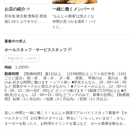
お店の紹介
一緒に働くメンバー
所在地 東京都 豊島区 西池
"もんじゃ酒場"は気さくな
袋1-24-1 ユウキヤビ…
仲間が見つかる場所！ バイ
トに…
募集中の求人
ホールスタッフ・サービススタッフ
アルバイト・パート
時給
1,250円~
勤務時間
【勤務時間】 週1日以上 、 1日3時間以上 シフト自己申告（14日
ごとに提出） 朝～昼 、 昼～夕 、 夕～夜 、 夜勤 、 早朝のみ 、 昼のみ 、 夜
のみ 好きな時間に働けます ＜シフト例＞ ■学生さんなら…19：00〜24：00
など 授業やサークルと両立させながら！ ■フリーターさんなら…12：00〜2
0：00、22：00〜翌4：00など ガッツリ稼げます！1勤務で1万円以上も ■主
婦(夫)さんなら…12：00〜15：00など ランチのみで、家事の合間に 【勤務期
間】 短期（1ヶ月以内） / 短期（3ヶ月以内） / 長期（3ヶ月以上）
楽しい仲間と一緒に働こう！もんじゃ酒場でアルバイトスタッフ募集中 【ホ
ールスタッフ】 お仕事のスタートは、明るい「いらっしゃいませ！」から。
オーダーを取ったり、お料理やドリンクを運ぶなど、ホール業務全般をお任
せします。 未経験者歓迎 先輩スタッフがしっかりサポートしますので、初め