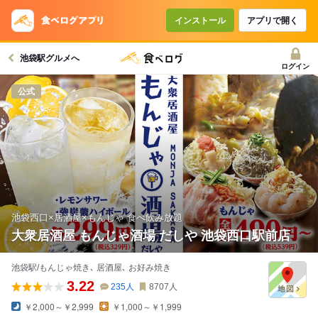
コースで使えるクーポン
戻る
インストール
アプリで開く
池袋駅グルメへ
クーポンを利用せず予約する
ログイン
公式
池袋西口×居酒屋×もんじゃ 食べ飲み放題
大衆居酒屋 もんじゃ酒場 だしや 池袋西口駅前店
池袋駅/もんじゃ焼き､ 居酒屋､ お好み焼き
3.22
235
人
8707
人
￥2,000～￥2,999
￥1,000～￥1,999