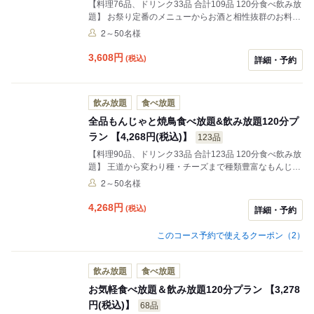
【料理76品、ドリンク33品 合計109品 120分食べ飲み放
題】 お祭り定番のメニューからお酒と相性抜群のお料理
を幅広くお楽しみいただける季節を感じるコースをご用
2～50名様
意いたしました！ 120分食べ飲み放題で各種宴会にも最
適です♪
3,608
円
(税込)
詳細・予約
飲み放題
食べ放題
全品もんじゃと焼鳥食べ放題&飲み放題120分プ
ラン 【4,268円(税込)】
123品
【料理90品、ドリンク33品 合計123品 120分食べ飲み放
題】 王道から変わり種・チーズまで種類豊富なもんじゃ
に、串に刺さずに鉄板で焼く今治焼鳥、豊富なおつま
2～50名様
み、お食事、デザートまでお好きなものをご注文いただ
けます♪ ステーキや海鮮焼きも！！
4,268
円
(税込)
詳細・予約
このコース予約で使えるクーポン（2）
飲み放題
食べ放題
お気軽食べ放題＆飲み放題120分プラン 【3,278
円(税込)】
68品