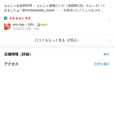
もんじゃ全品990円❗️ ・ もんじゃ酒場だしや（池袋西口店）さんへ 行って
きましたぁ~ @monjasakaba_mania ・ ・ 今回頂いたメニューは ✰カ...
4.5
Dinner:
emi.cafe
（185）
2025/07 訪問
3回
口コミをもっと見る（235人）
店舗情報（詳細）
修正
アクセス
住所を修正