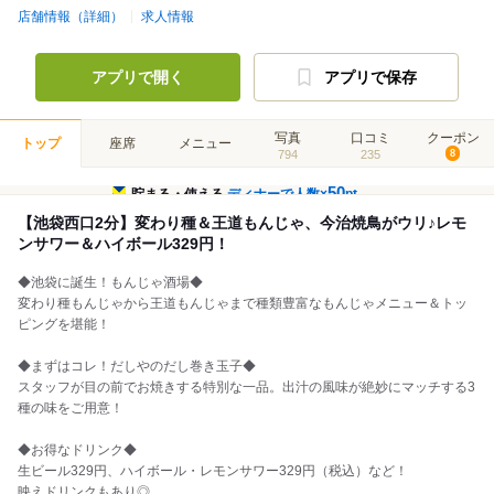
店舗情報（詳細）
求人情報
アプリで開く
アプリで保存
写真
口コミ
クーポン
トップ
座席
メニュー
794
235
8
50
貯まる・使える
ディナーで人数×
pt
【池袋西口2分】変わり種＆王道もんじゃ、今治焼鳥がウリ♪レモ
ンサワー＆ハイボール329円！
◆池袋に誕生！もんじゃ酒場◆
変わり種もんじゃから王道もんじゃまで種類豊富なもんじゃメニュー＆トッ
ピングを堪能！
◆まずはコレ！だしやのだし巻き玉子◆
スタッフが目の前でお焼きする特別な一品。出汁の風味が絶妙にマッチする3
種の味をご用意！
◆お得なドリンク◆
生ビール329円、ハイボール・レモンサワー329円（税込）など！
映えドリンクもあり◎