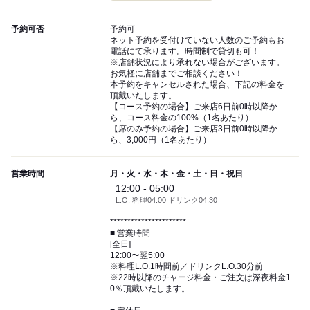
予約可否
予約可
ネット予約を受付けていない人数のご予約もお
電話にて承ります。時間制で貸切も可！
※店舗状況により承れない場合がございます。
お気軽に店舗までご相談ください！
本予約をキャンセルされた場合、下記の料金を
頂戴いたします。
【コース予約の場合】ご来店6日前0時以降か
ら、コース料金の100%（1名あたり）
【席のみ予約の場合】ご来店3日前0時以降か
ら、3,000円（1名あたり）
営業時間
月・火・水・木・金・土・日・祝日
12:00 - 05:00
L.O. 料理04:00 ドリンク04:30
**********************
■ 営業時間
[全日]
12:00〜翌5:00
※料理L.O.1時間前／ドリンクL.O.30分前
※22時以降のチャージ料金・ご注文は深夜料金1
0％頂戴いたします。