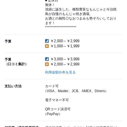
■ 定休日
無休！
池袋に誕生した、種類豊富なもんじゃと今治焼
鳥が自慢のもんじゃ焼き酒場。
お酒との相性◎なおつまみも勢ぞろいしており
ます！
**********************
￥2,000～￥2,999
予算
￥1,000～￥1,999
￥3,000～￥3,999
予算
（口コミ集計）
￥2,000～￥2,999
利用金額分布を見る
支払い方法
カード可
（VISA、Master、JCB、AMEX、Diners）
電子マネー不可
QRコード決済可
（PayPay）