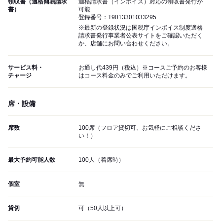
領収書（適格簡易請求
適格請求書（インボイス）対応の領収書発行が
書）
可能
登録番号：T9013301033295
※最新の登録状況は国税庁インボイス制度適格
請求書発行事業者公表サイトをご確認いただく
か、店舗にお問い合わせください。
サービス料・
お通し代439円（税込）※コースご予約のお客様
チャージ
はコース料金のみでご利用いただけます。
席・設備
席数
100席（フロア貸切可、お気軽にご相談くださ
い！）
最大予約可能人数
100人（着席時）
個室
無
貸切
可（50人以上可）