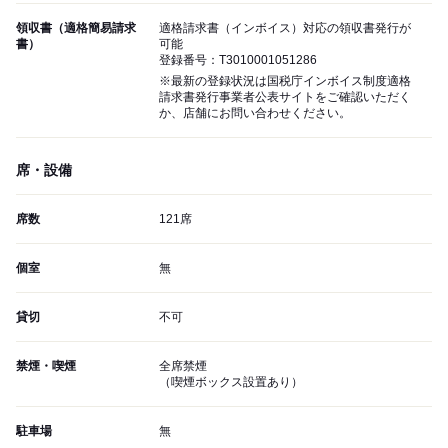
領収書（適格簡易請求
適格請求書（インボイス）対応の領収書発行が
書）
可能
登録番号：T3010001051286
※最新の登録状況は国税庁インボイス制度適格
請求書発行事業者公表サイトをご確認いただく
か、店舗にお問い合わせください。
席・設備
席数
121席
個室
無
貸切
不可
禁煙・喫煙
全席禁煙
（喫煙ボックス設置あり）
駐車場
無