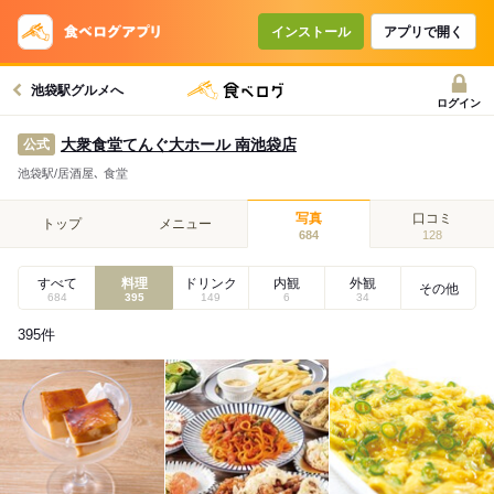
インストール
アプリで開く
池袋駅グルメへ
ログイン
大衆食堂てんぐ大ホール 南池袋店
公式
池袋駅/居酒屋､ 食堂
写真
口コミ
トップ
メニュー
684
128
すべて
料理
ドリンク
内観
外観
その他
684
395
149
6
34
395
件