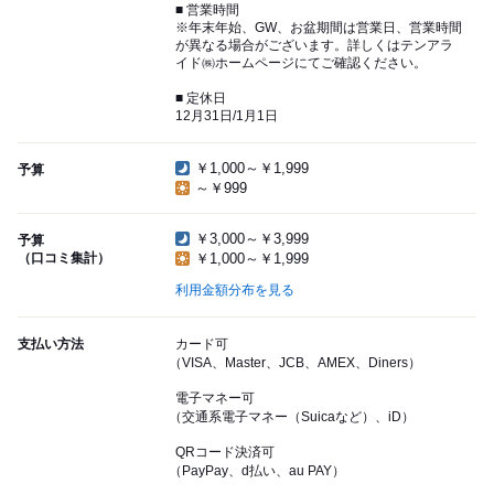
■ 営業時間
※年末年始、GW、お盆期間は営業日、営業時間
が異なる場合がございます。詳しくはテンアラ
イド㈱ホームページにてご確認ください。
■ 定休日
12月31日/1月1日
￥1,000～￥1,999
予算
～￥999
￥3,000～￥3,999
予算
（口コミ集計）
￥1,000～￥1,999
利用金額分布を見る
支払い方法
カード可
（VISA、Master、JCB、AMEX、Diners）
電子マネー可
（交通系電子マネー（Suicaなど）、iD）
QRコード決済可
（PayPay、d払い、au PAY）