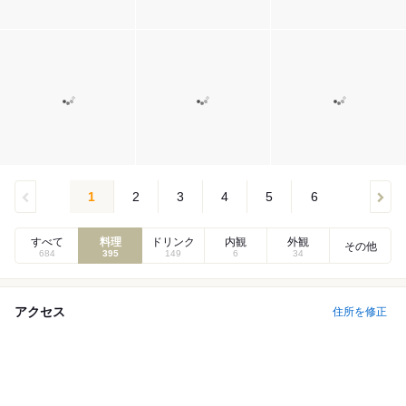
1
2
3
4
5
6
すべて
料理
ドリンク
内観
外観
その他
684
395
149
6
34
アクセス
住所を修正