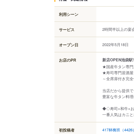
利用シーン
2時間半以上の宴
サービス
2022年5月18日
オープン日
新店OPEN池袋
お店のPR
★国産牛タン専門
★寿司専門居酒屋
～全席扉付き完全
当店だから提供で
豊富な牛タン料理
◆◇寿司×和牛×
一番人気はカニと
417林檎班
（4426
初投稿者