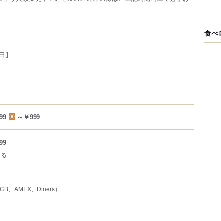
食べ
日】
99
～￥999
99
見る
JCB、AMEX、Diners）