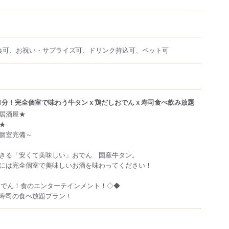
会可、お祝い・サプライズ可、ドリンク持込可、ペット可
駅1分！完全個室で味わう牛タンｘ鶏だしおでんｘ寿司食べ飲み放題
居酒屋★
★
個室完備～
きる「安くて美味しい」おでん 国産牛タン。
には完全個室で美味しいお酒を味わってください！
おでん！食のエンターテインメント！◇◆
寿司の食べ放題プラン！
）