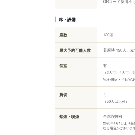
QRコード決済不
席・設備
120席
席数
着席時 120人、立
最大予約可能人数
有
個室
（2人可、4人可、6
完全個室・半個室あ
可
貸切
（50人以上可）
全席喫煙可
禁煙・喫煙
2020年4月1日よ
なる場合がございま