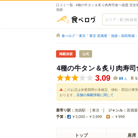
口コミ一覧 : 4種の牛タン＆炙り肉寿司食べ放題 完全
池袋
食べログ
食べログ
東京
東京 居酒屋
池袋～高田馬場・
掲載保留
公式
4種の牛タン＆炙り肉寿司
3.09
89
人
5
このお店は休業期間が未確定、移転・閉店の事
おります。
店舗の掲載情報に関して
最寄り駅：
池袋駅
[
東京
]
ジャンル：
居酒屋
予算：
￥3,000～￥3,999
～￥999
トップ
座席