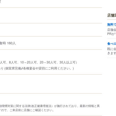
可
店舗
無料
店舗
PRが
食時 160人
食べ
既に
きま
人可、8人可、10～20人可、20～30人可、30人以上可）
り (個室席完備♪各種宴会や貸切にご利用ください。)
り受動喫煙対策に関する法律(改正健康増進法）が施行されており、最新の情報と異
すので、ご来店前に店舗にご確認ください。