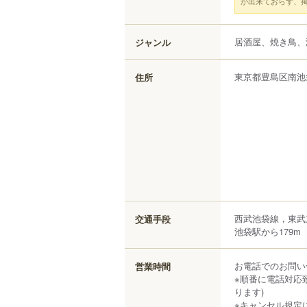
が出来ておらず、
居酒屋、焼き鳥、
ジャンル
東京都
豊島区
南池
住所
西武池袋線，東武
交通手段
池袋駅から179m
お電話でのお問い合わせ
営業時間
※順番に電話対応
ります)
※キャンセル規定