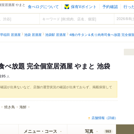
個室居酒屋 やまと
食べログについて
保有Vポイント
予約確認
行っ
早稲田 居酒屋
池袋 居酒屋
池袋駅 居酒屋
4種の牛タン＆炙り肉寿司食べ放題 完全個室
食べ放題 完全個室居酒屋 やまと 池袋
195
人
実確認が出来ないなど、店舗の運営状況の確認が出来ておらず、掲載保留して
焼き鳥
海鮮
店舗情報（詳細）
メニュー・コース
写真
553