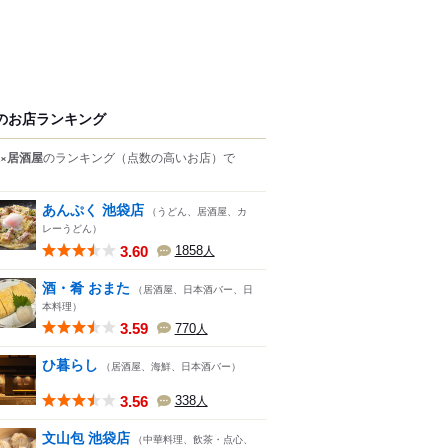
のお店ランキング
×居酒屋
のランキング
（点数の高いお店）
で
あんぷく 池袋店
（うどん、居酒屋、カ
レーうどん）
3.60
1858
人
酒・肴 おまた
（居酒屋、日本酒バー、日
本料理）
3.59
770
人
ひ暮らし
（居酒屋、海鮮、日本酒バー）
3.56
338
人
文山包 池袋店
（中華料理、飲茶・点心、