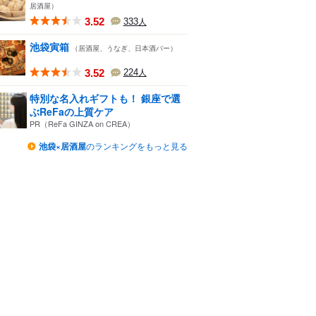
居酒屋）
3.52
333
人
池袋寅箱
（居酒屋、うなぎ、日本酒バー）
3.52
224
人
特別な名入れギフトも！ 銀座で選
ぶReFaの上質ケア
PR（ReFa GINZA on CREA）
池袋×居酒屋
のランキングをもっと見る