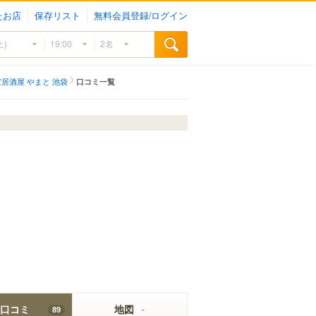
たお店
保存リスト
無料会員登録/ログイン
居酒屋 やまと 池袋
口コミ一覧
口コミ
地図
89