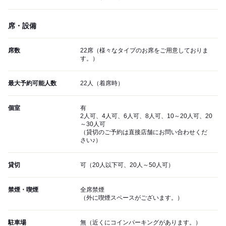
席・設備
席数
22席（様々なタイプのお席をご用意しておりま
す。）
最大予約可能人数
22人（着席時）
個室
有
2人可、4人可、6人可、8人可、10～20人可、20
～30人可
（貸切のご予約は直接店舗にお問い合わせくだ
さい♪）
貸切
可（20人以下可、20人～50人可）
禁煙・喫煙
全席禁煙
（外に喫煙スペースがございます。）
駐車場
無（近くにコインパーキングがあります。）