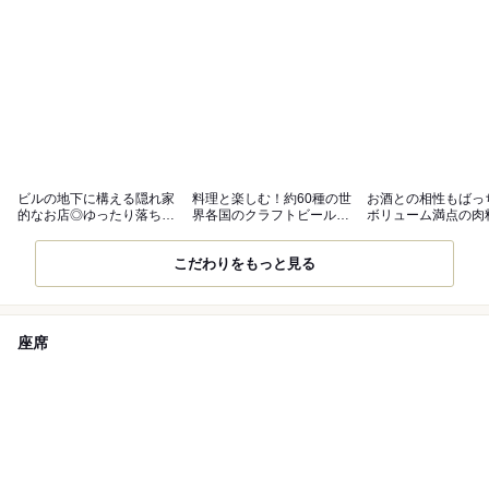
ビルの地下に構える隠れ家
料理と楽しむ！約60種の世
お酒との相性もばっ
的なお店◎ゆったり落ち着
界各国のクラフトビールが
ボリューム満点の肉
ける空間
自慢♪
オススメ！
こだわりをもっと見る
座席