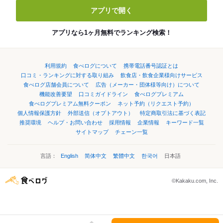
アプリで開く
アプリなら1ヶ月無料でランキング検索！
利用規約
食べログについて
携帯電話番号認証とは
口コミ・ランキングに対する取り組み
飲食店・飲食企業様向けサービス
食べログ店舗会員について
広告（メーカー・団体様等向け）について
機能改善要望
口コミガイドライン
食べログプレミアム
食べログプレミアム無料クーポン
ネット予約（リクエスト予約）
個人情報保護方針
外部送信（オプトアウト）
特定商取引法に基づく表記
推奨環境
ヘルプ・お問い合わせ
採用情報
企業情報
キーワード一覧
サイトマップ
チェーン一覧
言語：
English
简体中文
繁體中文
한국어
日本語
©Kakaku.com, Inc.