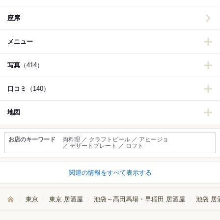
座席
メニュー
写真
（414）
口コミ
（140）
地図
お店のキーワード
肉料理 ／ クラフトビール ／ アヒージョ
／ デザートプレート ／ ロフト
関連の情報をすべて表示する
東京
東京 居酒屋
池袋～高田馬場・早稲田 居酒屋
池袋 居