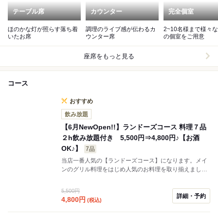
テーブル席
カウンター
完全個室
ほのかな灯が照らす落ち着
調理のライブ感が伝わるカ
2~10名様まで様々
いたお席
ウンター席
の個室をご用意
座席をもっと見る
コース
おすすめ
飲み放題
【6月NewOpen!!】ランドーズコース 料理７品
２h飲み放題付き 5,500円⇒4,800円♪【お酒
OK♪】
7品
当店一番人気の【ランドーズコース】になります。メイ
ンのグリル料理をはじめ人気のお料理を取り揃えました
◎ どうしようか迷ったらこちらのコースをお勧め致し
ます！
5,500円
詳細・予約
4,800
円
(税込)