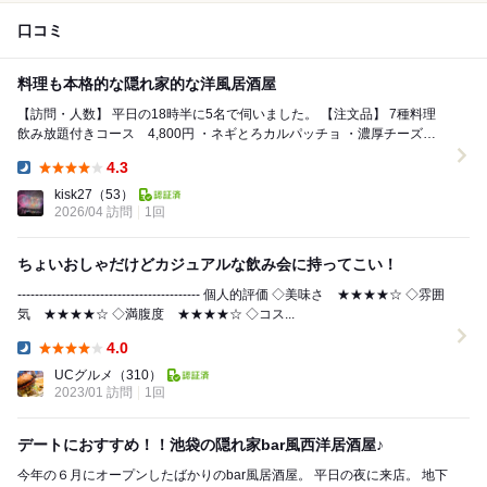
口コミ
料理も本格的な隠れ家的な洋風居酒屋
【訪問・人数】 平日の18時半に5名で伺いました。 【注文品】 7種料理
飲み放題付きコース 4,800円 ・ネギとろカルパッチョ ・濃厚チーズの
ポテトサラダ温玉のせ...
4.3
Dinner:
kisk27
（53）
2026/04 訪問
1回
ちょいおしゃだけどカジュアルな飲み会に持ってこい！
------------------------------------------ 個人的評価 ◇美味さ ★★★★☆ ◇雰囲
気 ★★★★☆ ◇満腹度 ★★★★☆ ◇コス...
4.0
Dinner:
UCグルメ
（310）
2023/01 訪問
1回
デートにおすすめ！！池袋の隠れ家bar風西洋居酒屋♪
今年の６月にオープンしたばかりのbar風居酒屋。 平日の夜に来店。 地下