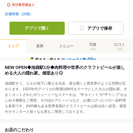
本日夜空席あり
店舗情報（詳細）
アプリで開く
アプリで保存
写真
口コミ
トップ
座席
メニュー
414
140
50
貯まる・使える
ディナーで人数×
pt
NEW OPEN◆池袋駅1分◆肉料理や世界のクラフトビールが楽し
める大人の隠れ家。個室あり◎
池袋駅すぐ、ビルの地下に構える当店。扉を開くと異世界のような空間が広
がります。1920年代アメリカの禁酒法時代をテーマにした大人の隠れ家。大
きくカットされたボリューミーなステーキは、“牛カイノミ”や“牛ランプ”をは
じめ６種類をご用意。そのほかアヒージョなど、お酒にぴったりの一品料理
も多彩です。約60種もある世界各国のクラフトビールは飲み比べ必至。個室
やカウンターと様々なお席もご用意しております。
お店のこだわり