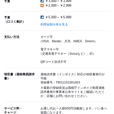
￥3,000～￥3,999
予算
￥2,000～￥2,999
￥5,000～￥5,999
予算
（口コミ集計）
利用金額分布を見る
支払い方法
カード可
（VISA、Master、JCB、AMEX、Diners）
電子マネー可
（交通系電子マネー（Suicaなど）、iD）
QRコード決済不可
領収書（適格簡易請求
適格請求書（インボイス）対応の領収書発行が
書）
可能
登録番号：T9011101081003
※最新の登録状況は国税庁インボイス制度適格
請求書発行事業者公表サイトをご確認いただく
か、店舗にお問い合わせください。
サービス料・
お通し代お一人様600円頂戴致します。パン食べ
チャージ
放題になります。