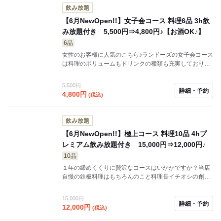
飲み放題
【6月NewOpen!!】女子会コース 料理6品 3h飲
み放題付き 5,500円⇒4,800円♪【お酒OK♪】
6品
女性のお客様に人気のこちら♪ランドーズの女子会コース
は料理のボリュームもドリンクの種類も充実しておりま
す◎ ボリュームたっぷりのお食事とゆったり3時間お
楽しみください。 ※金曜、土曜、祝前日は2時間制とな
5,500円
りますのでお気をつけください。 ※12月中は終日2時間
詳細・予約
4,800
円
(税込)
制となりますのでご了承ください。
飲み放題
【6月NewOpen!!】極上コース 料理10品 4hプ
レミアム飲み放題付き 15,000円⇒12,000円♪
10品
１年の締めくくりに贅沢なコースはいかかですか？当店
自慢の鉄板料理はもちろんのこと料理長イチオシの創作
料理を心ゆくまでお楽しみ下さい。飲み放題も世界の瓶
ビールをはじめ, 当店のドリンクメニューすべてが飲み放
15,000円
題に含まれるプレミアム飲み放題となっております♪
詳細・予約
12,000
円
(税込)