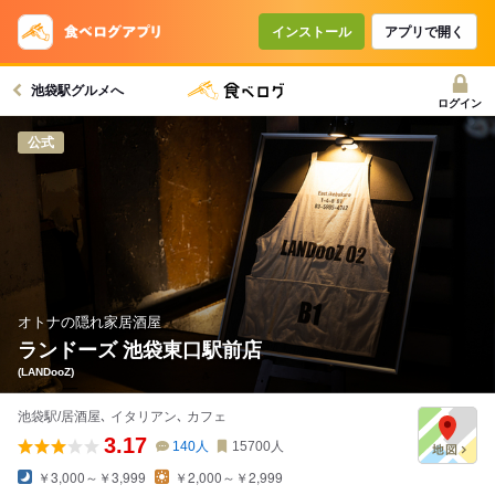
コースで使えるクーポン
戻る
インストール
アプリで開く
池袋駅グルメへ
クーポンを利用せず予約する
ログイン
公式
オトナの隠れ家居酒屋
ランドーズ 池袋東口駅前店
(LANDooZ)
池袋駅/居酒屋､ イタリアン､ カフェ
3.17
140
人
15700
人
￥3,000～￥3,999
￥2,000～￥2,999