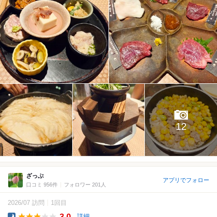
12
ざっぷ
アプリでフォロー
口コミ 956件
フォロワー 201人
2026/07 訪問
1回目
3.0
詳細