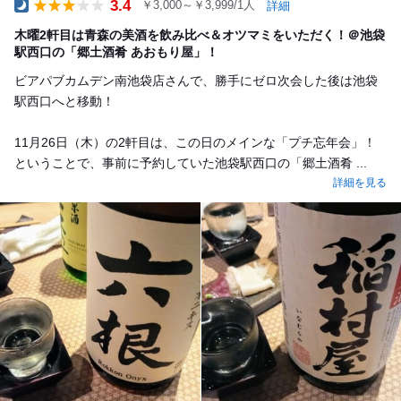
3.4
￥3,000～￥3,999/1人
詳細
Dinner
木曜2軒目は青森の美酒を飲み比べ＆オツマミをいただく！＠池袋
駅西口の「郷土酒肴 あおもり屋」！
ビアパブカムデン南池袋店さんで、勝手にゼロ次会した後は池袋
駅西口へと移動！
11月26日（木）の2軒目は、この日のメインな「プチ忘年会」！
ということで、事前に予約していた池袋駅西口の「郷土酒肴 ...
詳細を見る