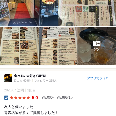
22
食べるの大好きYUIYUI
アプリでフォロー
口コミ 609件
フォロワー 218人
2026/07 訪問
1回目
5.0
￥5,000～￥5,999/1人
Dinner
友人と伺いました！
青森名物が多くて興奮しました！