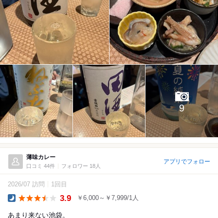
9
薄味カレー
アプリでフォロー
口コミ 44件
フォロワー 18人
2026/07 訪問
1回目
3.9
￥6,000～￥7,999/1人
Dinner
あまり来ない池袋。