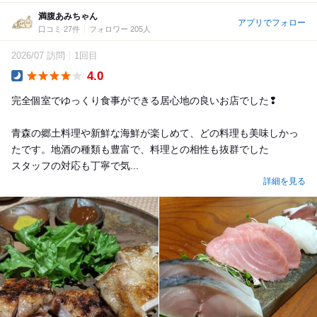
満腹あみちゃん
アプリでフォロー
口コミ 27件
フォロワー 205人
2026/07 訪問
1回目
4.0
Dinner
完全個室でゆっくり食事ができる居心地の良いお店でした❢
青森の郷土料理や新鮮な海鮮が楽しめて、どの料理も美味しかっ
たです。地酒の種類も豊富で、料理との相性も抜群でした
スタッフの対応も丁寧で気...
詳細を見る