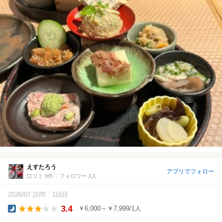
えすたろう
アプリでフォロー
口コミ 9件
フォロワー 2人
2026/07 訪問
1回目
3.4
￥6,000～￥7,999/1人
Dinner