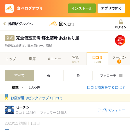
インストール
アプリで開く
池袋駅グルメへ
ログイン
完全個室完備 郷土酒肴 あおもり屋
公式
池袋駅/居酒屋､ 日本酒バー､ 海鮮
写真
口コミ
クーポン
トップ
座席
メニュー
5427
1249
3
すべて
夜
昼
フォロー中
口コミ検索をするには？
1355件
お店が選ぶピックアップ！口コミ
セーチン
アプリでフォロー
口コミ 1148件
フォロワー 2748人
2020/11 訪問
1回目