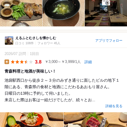
6
えるふとむさしを懐かしむ
アプリでフォロー
口コミ 108件
フォロワー 45人
2026/07 訪問
1回目
3.8
￥3,000～￥3,999/1人
詳細
Lunch
青森料理と地酒が美味しい！
池袋駅西口から徒歩２～３分のみずき通りに面したビルの地下１
階にある、青森県の食材と地酒にこだわるあおもり屋さん。
日曜日の13時に予約して伺いました。
来店した際はお客は一組だけでしたが、続々とお...
詳細を見る