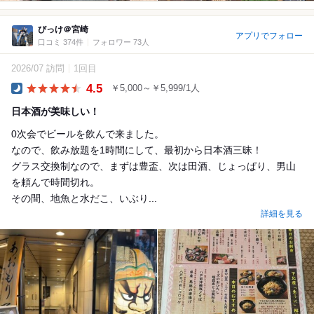
びっけ＠宮崎
アプリでフォロー
口コミ 374件
フォロワー 73人
2026/07 訪問
1回目
4.5
￥5,000～￥5,999/1人
Dinner
日本酒が美味しい！
0次会でビールを飲んで来ました。
なので、飲み放題を1時間にして、最初から日本酒三昧！
グラス交換制なので、まずは豊盃、次は田酒、じょっぱり、男山
を頼んで時間切れ。
その間、地魚と水だこ、いぶり...
詳細を見る