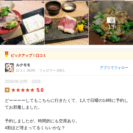
13
ピックアップ！口コミ
ルクモモ
アプリでフォロー
口コミ 362件
フォロワー 109人
2026/08 訪問
1回目
5.0
Lunch
どーーーーしてもこちらに行きたくて、1人で日曜の14時に予約し
てお邪魔しました。
予約しましたが、時間的にも空席あり。
4割ほど埋まってるくらいかな？