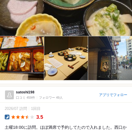
satoshi198
アプリでフォロー
口コミ 459件
フォロワー 49人
2026/07 訪問
1回目
3.5
Dinner
土曜18:00に訪問。ほぼ満席で予約してたので入れました。西口か