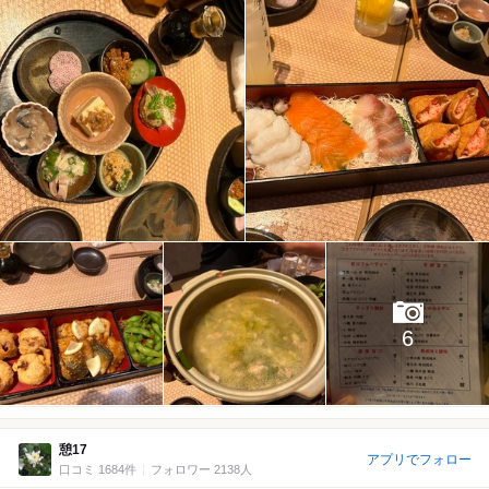
6
憩17
アプリでフォロー
口コミ 1684件
フォロワー 2138人