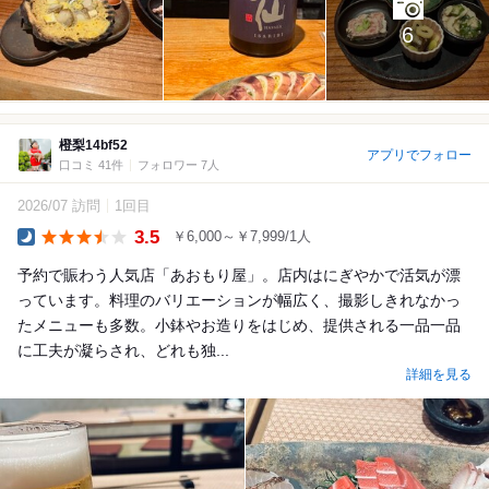
6
橙梨14bf52
アプリでフォロー
口コミ 41件
フォロワー 7人
2026/07 訪問
1回目
3.5
￥6,000～￥7,999/1人
Dinner
予約で賑わう人気店「あおもり屋」。店内はにぎやかで活気が漂
っています。料理のバリエーションが幅広く、撮影しきれなかっ
たメニューも多数。小鉢やお造りをはじめ、提供される一品一品
に工夫が凝らされ、どれも独...
詳細を見る