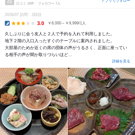
アプリでフォロー
口コミ 18件
フォロワー 7人
2026/07 訪問
2回目
3.0
￥8,000～￥9,999/1人
Dinner
久しぶりに会う友人と２人で予約を入れて利用しました。
地下２階の入口入ったすぐのテーブルに案内されました。
大部屋のためか近くの席の団体の声がうるさく、正面に座ってい
る相手の声が聞か取りづらいほど...
詳細を見る