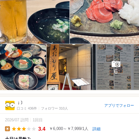
6
；〕
アプリでフォロー
口コミ 436件
フォロワー 310人
2026/07 訪問
1回目
3.4
￥6,000～￥7,999/1人
詳細
Lunch