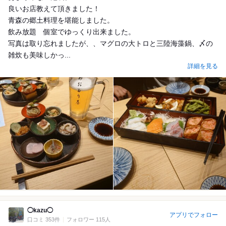
良いお店教えて頂きました！
青森の郷土料理を堪能しました。
飲み放題 個室でゆっくり出来ました。
写真は取り忘れましたが、、マグロの大トロと三陸海藻鍋、〆の
雑炊も美味しかっ...
詳細を見る
◯kazu◯
アプリでフォロー
口コミ 353件
フォロワー 115人