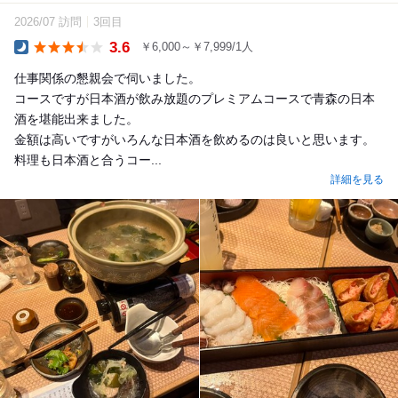
2026/07 訪問
3回目
3.6
￥6,000～￥7,999/1人
Dinner
仕事関係の懇親会で伺いました。
コースですが日本酒が飲み放題のプレミアムコースで青森の日本
酒を堪能出来ました。
金額は高いですがいろんな日本酒を飲めるのは良いと思います。
料理も日本酒と合うコー...
詳細を見る