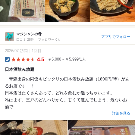
マジシャンの母
アプリでフォロー
口コミ 28件
フォロワー 0人
2026/07 訪問
1回目
4.5
￥5,000～￥5,999/1人
Dinner
日本酒飲み放題
青森出身の同僚もビックリの日本酒飲み放題（1890円/時）があ
るお店です！！
日本酒はたくさんあって、どれを飲むか迷っちゃいます。
私はまず、三戸のどんべりから。甘くて進んでしまう、危ないお
酒で...
詳細を見る