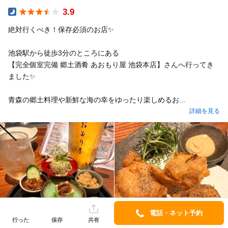
3.9
Dinner
絶対行くべき！保存必須のお店✨
池袋駅から徒歩3分のところにある
【完全個室完備 郷土酒肴 あおもり屋 池袋本店】さんへ行ってき
ました✨
青森の郷土料理や新鮮な海の幸をゆったり楽しめるお...
詳細を見る
電話・ネット予約
行った
保存
共有