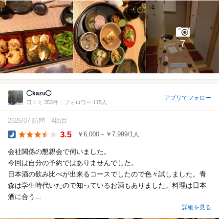
7
◯kazu◯
アプリでフォロー
口コミ 353件
フォロワー 115人
2026/07 訪問
4回目
3.5
￥6,000～￥7,999/1人
Dinner
会社関係の懇親会で伺いました。
今回は自分の予約ではありませんでした。
日本酒の飲み比べが出来るコースでしたので色々試しました。青
森は学生時代いたので知っているお酒もありました。料理は日本
酒に合う...
詳細を見る