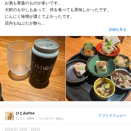
お酒も青森のものが多いです。
大鰐のもやしもあって、何を食べても美味しかったです。
にんにく味噌が濃くてよかったです。
店内もねぶたが飾ら...
詳細を見る
ひとみyhsa
アプリでフォロー
口コミ 189件
フォロワー 166人
2026/07 訪問
1回目