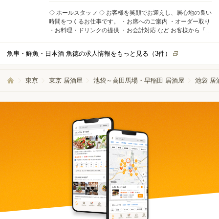
袋エリアに集約されているため、店舗の垣根を越えて仲間と
初は簡単な業務からスタートし、段階的にお任せしていくの
◇ ホールスタッフ ◇ お客様を笑顔でお迎えし、居心地の良い
支え合いながら成長できます。 「大人になっても、仲間と本
でご安心ください。 「いきなり任せきり」ということはあり
時間をつくるお仕事です。 ・お席へのご案内 ・オーダー取り
気で働く」 そんな環境で、あなたも一緒にお店づくりに参加
ません。 ■ ホールスタッフの仕事内容 接客・ご案内・オーダ
・お料理・ドリンクの提供 ・お会計対応 など お客様から「あ
しませんか。
ー・配膳など、基本的なホール業務をお任せします。 各店舗
りがとう」「また来るね」と声をかけてもらえる場面が多
は古民家を改装した落ち着いた雰囲気の店内で、 ・夏はビア
く、やりがいを実感できます。 スタッフ同士で声を掛け合い
ガーデン ・冬はこたつ席 ・個室完備 など、他の飲食店ではな
魚串・鮮魚・日本酒 魚徳の求人情報をもっと見る（
3
件）
ながら、活気のあるお店を一緒につくっていきましょう。 ◇
かなか味わえない空間づくりも特徴です。 料理や日本酒に強
キッチンスタッフ ◇ 簡単な調理補助や盛り付け、ドリンクづ
いこだわりがあるため、働く中で自然とお酒や食材の知識が
くりなどからスタートします。 ・仕込みの手伝い ・盛り付け
身につきます。 お客様からおすすめを聞かれることもありま
東京
東京 居酒屋
池袋～高田馬場・早稲田 居酒屋
池袋 居
・簡単な調理補助 ・ドリンク作成 など 包丁をほとんど使った
すが、最初は笑顔と元気があれば問題ありません。知識は少
ことがない方でも大丈夫。 慣れてきたら、新メニューや期間
しずつ身につけていきましょう。 ■ その他の業務 店舗運営を
限定メニューのアイデアを出すチャンスもあります。 「おい
より良くするため、簡単な事務作業や準備業務をお願いする
しい！」と言ってもらえる料理を、一緒に作っていきましょ
場合もあります。 誰かと一緒に目標に向かって取り組むこと
う。 ◇ 未経験・アルバイトデビューも安心 ◇ 飲食が初めて
が楽しかった経験はありませんか。 当社の系列店はすべて池
の方も大歓迎です。 最初は先輩スタッフが横について、ひと
袋エリアに集約されているため、店舗の垣根を越えて仲間と
つずつ丁寧に教えます。 わからないことは、何でも気軽に聞
支え合いながら成長できます。 「大人になっても、仲間と本
ける雰囲気です。 忙しい時間帯も、スタッフ全員で助け合い
気で働く」 そんな環境で、あなたも一緒にお店づくりに参加
ながら対応するので、自然とチームワークが育ちます。 「初
しませんか。
めてのアルバイトで不安…」という方も、安心してスタート
できる環境です。