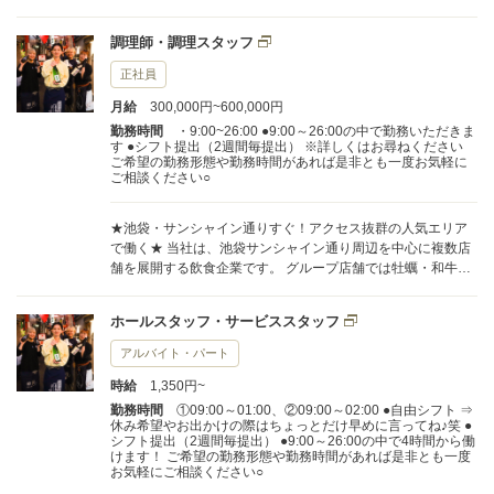
海鮮・焼き鳥・とんかつなど、店舗ごとに専門性を持った業
態を展開し、日本酒にも強いこだわりを持っています。 現在
調理師・調理スタッフ
も新規出店・リニューアルが続いており、事業拡大に伴い調
理スタッフ・ホールスタッフを増員募集しています。 ■ 調理
正社員
スタッフの仕事内容 配属店舗に応じた調理業務をお任せしま
月給
300,000円~600,000円
す。 具体的には、 ・仕込み、調理、盛り付けなどの基本的な
調理業務 ・店舗によっては魚を捌く、肉を捌くといった専門
勤務時間
・9:00~26:00 ●9:00～26:00の中で勤務いただきま
す ●シフト提出（2週間毎提出） ※詳しくはお尋ねください
的な調理 ・季節ごとのコース料理や限定メニューの調理 な
ご希望の勤務形態や勤務時間があれば是非とも一度お気軽に
ど、幅広い経験を積むことができます。 経験者の方には、オ
ご相談ください○
リジナルメニューの開発や新店舗づくりへの参加をお願いす
ることもあります。一方で、未経験・経験が浅い方でも、最
初は簡単な業務からスタートし、段階的にお任せしていくの
★池袋・サンシャイン通りすぐ！アクセス抜群の人気エリア
でご安心ください。 「いきなり任せきり」ということはあり
で働く★ 当社は、池袋サンシャイン通り周辺を中心に複数店
ません。 ■ ホールスタッフの仕事内容 接客・ご案内・オーダ
舗を展開する飲食企業です。 グループ店舗では牡蠣・和牛・
ー・配膳など、基本的なホール業務をお任せします。 各店舗
海鮮・焼き鳥・とんかつなど、店舗ごとに専門性を持った業
は古民家を改装した落ち着いた雰囲気の店内で、 ・夏はビア
態を展開し、日本酒にも強いこだわりを持っています。 現在
ホールスタッフ・サービススタッフ
ガーデン ・冬はこたつ席 ・個室完備 など、他の飲食店ではな
も新規出店・リニューアルが続いており、事業拡大に伴い調
かなか味わえない空間づくりも特徴です。 料理や日本酒に強
理スタッフ・ホールスタッフを増員募集しています。 ■ 調理
アルバイト・パート
いこだわりがあるため、働く中で自然とお酒や食材の知識が
スタッフの仕事内容 配属店舗に応じた調理業務をお任せしま
身につきます。 お客様からおすすめを聞かれることもありま
時給
1,350円~
す。 具体的には、 ・仕込み、調理、盛り付けなどの基本的な
すが、最初は笑顔と元気があれば問題ありません。知識は少
調理業務 ・店舗によっては魚を捌く、肉を捌くといった専門
勤務時間
①09:00～01:00、②09:00～02:00 ●自由シフト ⇒
しずつ身につけていきましょう。 ■ その他の業務 店舗運営を
休み希望やお出かけの際はちょっとだけ早めに言ってね♪笑 ●
的な調理 ・季節ごとのコース料理や限定メニューの調理 な
シフト提出（2週間毎提出） ●9:00～26:00の中で4時間から働
より良くするため、簡単な事務作業や準備業務をお願いする
ど、幅広い経験を積むことができます。 経験者の方には、オ
けます！ ご希望の勤務形態や勤務時間があれば是非とも一度
場合もあります。 誰かと一緒に目標に向かって取り組むこと
リジナルメニューの開発や新店舗づくりへの参加をお願いす
お気軽にご相談ください○
が楽しかった経験はありませんか。 当社の系列店はすべて池
ることもあります。一方で、未経験・経験が浅い方でも、最