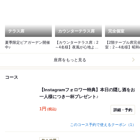
テラス席
カウンターテラス席
完全個室
夏季限定ビアガーデン開催
【カウンターテラス席：2
【2階テーブル席完
中♪
～4名様】夜風が心地よい
室：2～4名様】昭
解放感抜群の屋外テラス
漂う特別な空間で心
ひと時を
座席をもっと見る
コース
【Instagramフォロワー特典】本日の隠し酒をお
一人様につき一杯プレゼント♪
1
円
(税込)
詳細・予約
このコース予約で使えるクーポン（1）