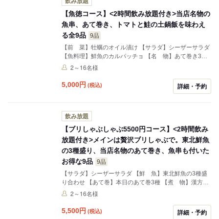
飲み放題
【魚徳コース】<2時間飲み放題付き>当店名物の
魚串、あて巻き、トマトと鮭の土鍋飯を味わえ
る全9品
9品
【前 菜】牡蠣のオイル漬け 【サラダ】シーザーサラダ
【魚料理】鮮魚のカルパッチョ 【名 物】あて巻き3種
盛り合わせ 【焼 物】魚串2種 【煮 物】漢方豚の角煮
2～16名様
【揚 物】鯖の唐揚げ 【〆 物】トマトと鮭の土鍋飯
【甘 味】本日の甘味
5,000
円
(税込)
詳細・予約
飲み放題
【ブリしゃぶしゃぶ5500円コース】<2時間飲み
放題付き>メインは贅沢ブリしゃぶで。東北鮮魚
の3種盛り、当店名物のあて巻き、魚串も付いた
お得な9品
9品
【サラダ】シーザーサラダ 【鮮 魚】東北鮮魚の3種盛
り合わせ 【あて巻】本日のあて巻3種 【煮 物】漢方豚
の角煮 【焼 物】季節の魚串2種 【焼 物】本マグロの
2～16名様
テールステーキ 【メイン】ブリしゃぶしゃぶ 【〆】 ・
卵雑炊 【デザート】 ・本日の甘味
5,500
円
(税込)
詳細・予約