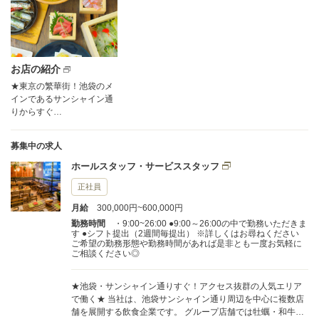
お店の紹介
★東京の繁華街！池袋のメ
インであるサンシャイン通
りからすぐ…
募集中の求人
ホールスタッフ・サービススタッフ
正社員
月給
300,000円~600,000円
勤務時間
・9:00~26:00 ●9:00～26:00の中で勤務いただきま
す ●シフト提出（2週間毎提出） ※詳しくはお尋ねください
ご希望の勤務形態や勤務時間があれば是非とも一度お気軽に
ご相談ください◎
★池袋・サンシャイン通りすぐ！アクセス抜群の人気エリア
で働く★ 当社は、池袋サンシャイン通り周辺を中心に複数店
舗を展開する飲食企業です。 グループ店舗では牡蠣・和牛・