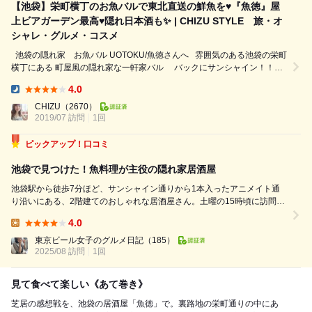
【池袋】栄町横丁のお魚バルで東北直送の鮮魚を♥『魚徳』屋
上ビアガーデン最高♥隠れ日本酒も✨ | CHIZU STYLE 旅・オ
シャレ・グルメ・コスメ
池袋の隠れ家 お魚バル UOTOKU/魚徳さんへ 雰囲気のある池袋の栄町
横丁にある 町屋風の隠れ家な一軒家バル バックにサンシャイン！！！
テラスで夏の屋上ビアガーデン 最高に心地よかった いい時期だよねー
4.0
ーー貸し切りたい 海鮮をテラスでいただけるって 他にないかも！！！
Dinner:
プレミアム日本酒 ◆十四代 山形...
CHIZU
（2670）
2019/07 訪問
1回
ピックアップ！口コミ
池袋で見つけた！魚料理が主役の隠れ家居酒屋
池袋駅から徒歩7分ほど、サンシャイン通りから1本入ったアニメイト通
り沿いにある、2階建てのおしゃれな居酒屋さん。土曜の15時頃に訪問し
ましたが、店員さんの感じがよく、魚料理をたっぷり楽しめるお店でし
4.0
た。 • まぐろのバター醤油串（700円）…濃厚な旨味とバター醤油の組み
Lunch:
合わせが新鮮でクセになる味...
東京ビール女子のグルメ日記
（185）
2025/08 訪問
1回
見て食べて楽しい《あて巻き》
芝居の感想戦を、池袋の居酒屋「魚徳」で。裏路地の栄町通りの中にあ