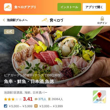
コースで使えるクーポン
戻る
インストール
アプリで開く
池袋駅グルメへ
クーポンを利用せず予約する
ログイン
公式
ビアガーデン開催中♪テラスでBBQ満喫◎
魚串・鮮魚・日本酒 魚徳
池袋駅/居酒屋､ 海鮮､ 日本酒バー
3.41
375
人
26064
人
￥5,000～￥5,999
￥3,000～￥3,999