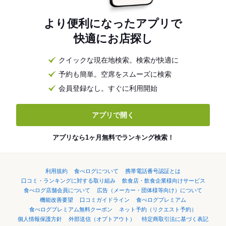
より便利になったアプリで
快適にお店探し
クイックな現在地検索。検索が快適に
予約も簡単。空席をスムーズに検索
会員登録なし。すぐに利用開始
アプリで開く
アプリなら1ヶ月無料でランキング検索！
利用規約
食べログについて
携帯電話番号認証とは
口コミ・ランキングに対する取り組み
飲食店・飲食企業様向けサービス
食べログ店舗会員について
広告（メーカー・団体様等向け）について
機能改善要望
口コミガイドライン
食べログプレミアム
食べログプレミアム無料クーポン
ネット予約（リクエスト予約）
個人情報保護方針
外部送信（オプトアウト）
特定商取引法に基づく表記