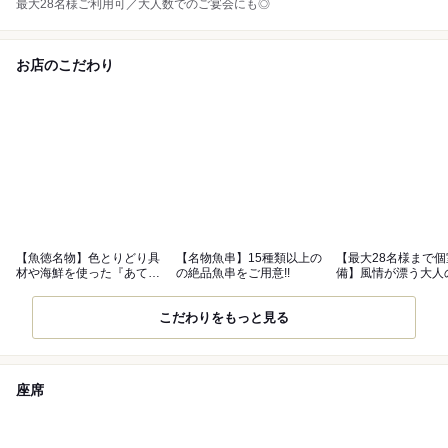
最大28名様ご利用可／大人数でのご宴会にも◎
お店のこだわり
【魚徳名物】色とりどり具
【名物魚串】15種類以上の
【最大28名様まで個
材や海鮮を使った『あて巻
の絶品魚串をご用意!!
備】風情が漂う大人
き』
家でご宴会を
こだわりをもっと見る
座席