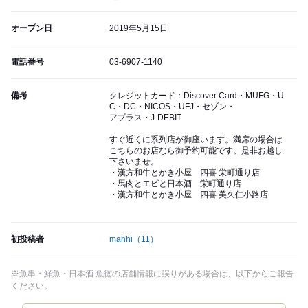
オープン日
2019年5月15日
電話番号
03-6907-1140
備考
クレジットカード：Discover Card・MUFG・U
C・DC・NICOS・UFJ・セゾン・
アプラス・J-DEBIT
すぐ近くに系列店が御座います。満席の場合は
こちらのお店なら御予約可能です。是非お越し
下さいませ。
・漢方和牛とかき小屋 四喜 栄町通り店
・馬肉とエビと日本酒 栄町通り店
・漢方和牛とかき小屋 四喜 美久仁小路店
初投稿者
mahhi
（11）
※魚串・鮮魚・日本酒 魚徳の店舗情報に誤りがある場合は、以下からご報告
ください。