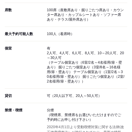
席数
100席（座敷席あり・掘りごたつ席あり・カウン
ター席あり・カップルシートあり・ソファー席
あり・テラス/屋外席あり）
最大予約可能人数
100人（着席時）
個室
有
2人可、4人可、6人可、8人可、10～20人可、20
～30人可
（テーブル個室あり（6室/2名～4名様用/扉・壁
あり） 掘りごたつ個室あり（3室/8名～16名様
用/扉・壁あり） テーブル個室あり（1室/2名～3
0名様用/扉・壁あり） 掘りごたつ個室あり（2室/
2名様用/扉・壁あり））
貸切
可（20人以下可、20人～50人可）
禁煙・喫煙
分煙
（喫煙席、禁煙席をお選びいただけますのでご
予約時にお申し付け下さい）
2020年4月1日より受動喫煙対策に関する法律(改