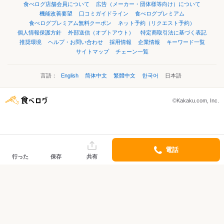
食べログ店舗会員について
広告（メーカー・団体様等向け）について
機能改善要望
口コミガイドライン
食べログプレミアム
食べログプレミアム無料クーポン
ネット予約（リクエスト予約）
個人情報保護方針
外部送信（オプトアウト）
特定商取引法に基づく表記
推奨環境
ヘルプ・お問い合わせ
採用情報
企業情報
キーワード一覧
サイトマップ
チェーン一覧
言語：
English
简体中文
繁體中文
한국어
日本語
©Kakaku.com, Inc.
電話
行った
保存
共有