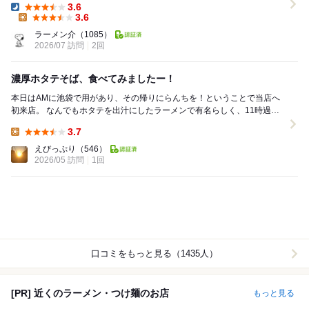
3.6
Dinner:
3.6
Lunch:
ラーメン介
（1085）
2026/07 訪問
2回
濃厚ホタテそば、食べてみましたー！
本日はAMに池袋で用があり、その帰りにらんちを！ということで当店へ
初来店。 なんでもホタテを出汁にしたラーメンで有名らしく、11時過ぎ
に来てみました。 場所は池袋西口徒歩1分。...
3.7
Lunch:
えびっぷり
（546）
2026/05 訪問
1回
口コミをもっと見る（1435人）
[PR] 近くのラーメン・つけ麺のお店
もっと見る