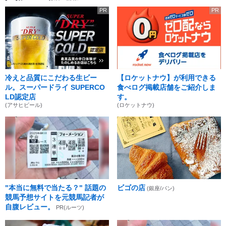
PR
PR
冷えと品質にこだわる生ビー
【ロケットナウ】が利用できる
ル。スーパードライ SUPERCO
食べログ掲載店舗をご紹介しま
LD認定店
す。
(アサヒビール)
(ロケットナウ)
"本当に無料で当たる？" 話題の
ビゴの店
(銀座/パン)
競馬予想サイトを元競馬記者が
自腹レビュー。
PR(ルーツ)