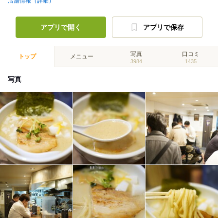
店舗情報（詳細）
アプリで開く
アプリで保存
写真
口コミ
トップ
メニュー
3984
1435
写真