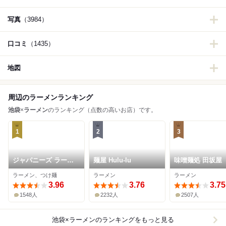
写真
（3984）
口コミ
（1435）
地図
周辺のラーメンランキング
池袋
×
ラーメン
のランキング（点数の高いお店）です。
1
2
3
ジャパニーズ ラーメ
麺屋 Hulu-lu
味噌麺処 田坂屋
ン 五感
ラーメン、つけ麺
ラーメン
ラーメン
3.96
3.76
3.75
1548人
2232人
2507人
池袋×ラーメン
のランキングをもっと見る