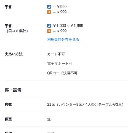
～￥999
予算
～￥999
￥1,000～￥1,999
予算
（口コミ集計）
～￥999
利用金額分布を見る
支払い方法
カード不可
電子マネー不可
QRコード決済不可
席・設備
席数
21席（カウンター9席と4人掛けテーブルが3卓）
個室
無