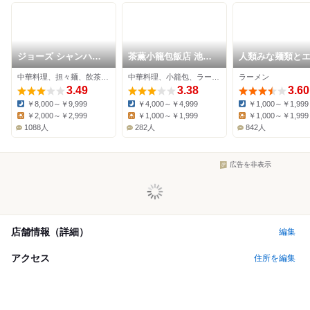
ジョーズ シャンハイ
茶薫小籠包飯店 池袋
人類みな麺類と
ニューヨーク 池袋店
パルコ店
ワダ
中華料理、担々麺、飲茶・点心
中華料理、小籠包、ラーメン
ラーメン
3.49
3.38
3.60
￥8,000～￥9,999
￥4,000～￥4,999
￥1,000～￥1,999
Dinner:
Dinner:
Dinner:
￥2,000～￥2,999
￥1,000～￥1,999
￥1,000～￥1,999
Lunch:
Lunch:
Lunch:
1088人
282人
842人
広告を非表示
店舗情報（詳細）
編集
アクセス
住所を編集