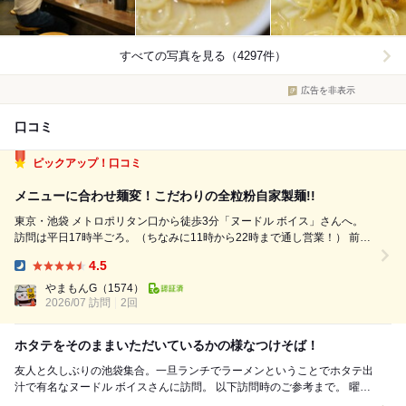
すべての写真を見る（4297件）
広告を非表示
口コミ
ピックアップ！口コミ
メニューに合わせ麺変！こだわりの全粒粉自家製麺!!
東京・池袋 メトロポリタン口から徒歩3分「ヌードル ボイス」さんへ。
訪問は平日17時半ごろ。（ちなみに11時から22時まで通し営業！） 前回
「濃厚ホタテそば」を食べ、全粒粉のもっちり麺と濃厚なホタテスープが
4.5
美味しすぎて、短期でリピートです。 今回は別のメニューを食べてみた
Dinner:
いのと、...
やまもんG
（1574）
2026/07 訪問
2回
ホタテをそのままいただいているかの様なつけそば！
友人と久しぶりの池袋集合。一旦ランチでラーメンということでホタテ出
汁で有名なヌードル ボイスさんに訪問。 以下訪問時のご参考まで。 曜
日：土曜日 時間：12:00 ...