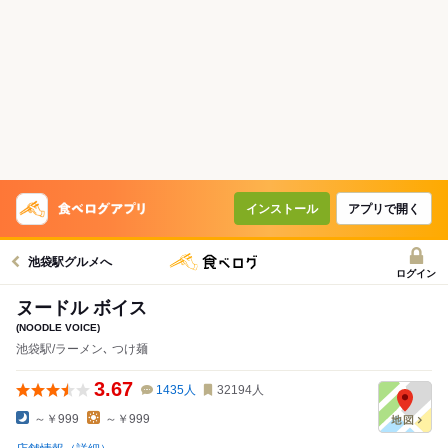
インストール
アプリで開く
池袋駅グルメへ
ログイン
ヌードル ボイス
(NOODLE VOICE)
池袋駅/ラーメン､ つけ麺
3.67
1435
人
32194
人
～￥999
～￥999