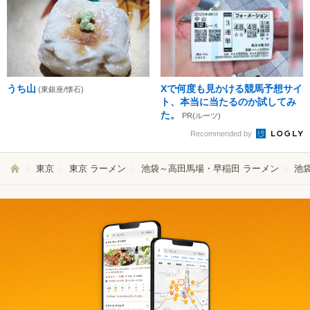
うち山
Xで何度も見かける競馬予想サイ
(東銀座/懐石)
ト、本当に当たるのか試してみ
た。
PR(ルーツ)
Recommended by
東京
東京 ラーメン
池袋～高田馬場・早稲田 ラーメン
池