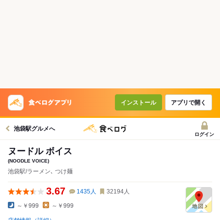
インストール
アプリで開く
池袋駅グルメへ
ログイン
ヌードル ボイス
(NOODLE VOICE)
池袋駅/ラーメン､ つけ麺
3.67
1435
人
32194
人
～￥999
～￥999