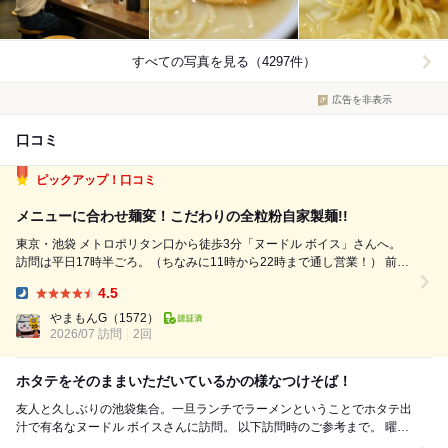
すべての写真を見る（4297件）
広告を非表示
口コミ
ピックアップ！口コミ
メニューに合わせ麺変！こだわりの全粒粉自家製麺!!
東京・池袋 メトロポリタン口から徒歩3分「ヌードル ボイス」さんへ。
訪問は平日17時半ごろ。（ちなみに11時から22時まで通し営業！） 前回
「濃厚ホタテそば」を食べ、全粒粉のもっちり麺と濃厚なホタテスープが
4.5
美味しすぎて、短期でリピートです。 今回は別のメニューを食べてみた
Dinner:
いのと、...
やまもんG
（1572）
2026/07 訪問
2回
ホタテをそのままいただいているかの様なつけそば！
友人と久しぶりの池袋集合。一旦ランチでラーメンということでホタテ出
汁で有名なヌードル ボイスさんに訪問。 以下訪問時のご参考まで。 曜
日：土曜日 時間：12:00 ...