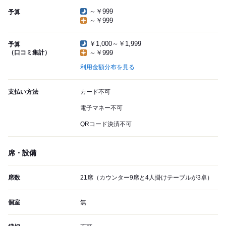
～￥999
予算
～￥999
￥1,000～￥1,999
予算
（口コミ集計）
～￥999
利用金額分布を見る
支払い方法
カード不可
電子マネー不可
QRコード決済不可
席・設備
席数
21席（カウンター9席と4人掛けテーブルが3卓）
個室
無