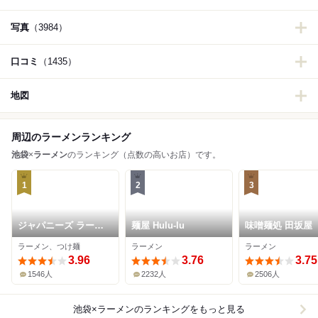
写真
（3984）
口コミ
（1435）
地図
周辺のラーメンランキング
池袋
×
ラーメン
のランキング（点数の高いお店）です。
1
2
3
ジャパニーズ ラーメ
麺屋 Hulu-lu
味噌麺処 田坂屋
ン 五感
ラーメン、つけ麺
ラーメン
ラーメン
3.96
3.76
3.75
1546人
2232人
2506人
池袋×ラーメン
のランキングをもっと見る