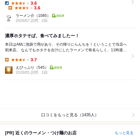
3.6
Dinner:
3.6
Lunch:
ラーメン介
（1085）
2026/07 訪問
2回
濃厚ホタテそば、食べてみましたー！
本日はAMに池袋で用があり、その帰りにらんちを！ということで当店へ
初来店。 なんでもホタテを出汁にしたラーメンで有名らしく、11時過ぎ
に来てみました。 場所は池袋西口徒歩1分。...
3.7
Lunch:
えびっぷり
（545）
2026/05 訪問
1回
口コミをもっと見る（1435人）
[PR] 近くのラーメン・つけ麺のお店
もっと見る