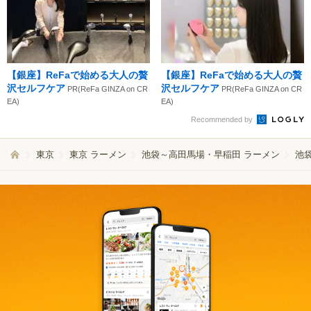
【銀座】ReFaで始める大人の贅
【銀座】ReFaで始める大人の贅
沢セルフケア
沢セルフケア
PR(ReFa GINZA on CR
PR(ReFa GINZA on CR
EA)
EA)
Recommended by
東京
東京 ラーメン
池袋～高田馬場・早稲田 ラーメン
池