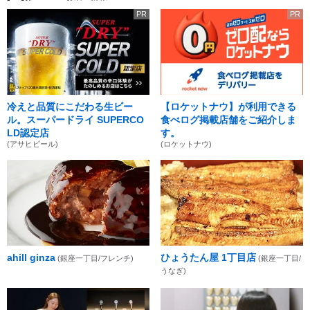
PR
PR
冷えと品質にこだわる生ビー
【ロケットナウ】が利用できる
ル。スーパードライ SUPERCO
食べログ掲載店舗をご紹介しま
LD認定店
す。
(アサヒビール)
(ロケットナウ)
ahill ginza
ひょうたん屋 1丁目店
(銀座一丁目/フレンチ)
(銀座一丁目/
うなぎ)