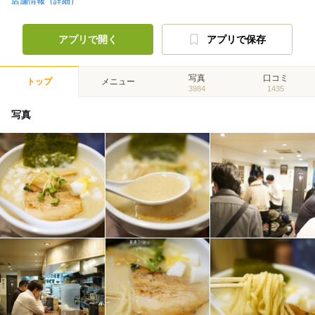
店舗情報（詳細）
アプリで開く
アプリで保存
写真
口コミ
トップ
メニュー
3984
1435
写真