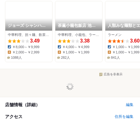
ジョーズ シャンハイ
茶薫小籠包飯店 池袋
人類みな麺類と
ニューヨーク 池袋店
パルコ店
ワダ
中華料理、担々麺、飲茶・点心
中華料理、小籠包、ラーメン
ラーメン
3.49
3.38
3.60
￥8,000～￥9,999
￥4,000～￥4,999
￥1,000～￥1,999
Dinner:
Dinner:
Dinner:
￥2,000～￥2,999
￥1,000～￥1,999
￥1,000～￥1,999
Lunch:
Lunch:
Lunch:
1088人
282人
841人
広告を非表示
店舗情報（詳細）
編集
アクセス
住所を編集