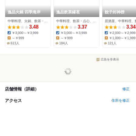
逸品火鍋 四季海岸
逸品飲茶縁茗
餃子封神榜
中華料理、火鍋、飲茶・点心
中華料理、飲茶・点心、居酒屋
居酒屋、中華料理、
3.48
3.37
3.34
￥3,000～￥3,999
￥3,000～￥3,999
￥2,000～￥2,999
Dinner:
Dinner:
Dinner:
～￥999
～￥999
￥1,000～￥1,999
Lunch:
Lunch:
Lunch:
613人
184人
121人
広告を非表示
店舗情報（詳細）
修正
アクセス
住所を修正