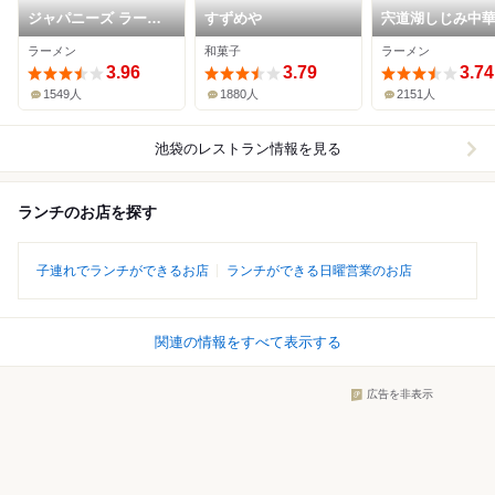
ジャパニーズ ラーメ
すずめや
宍道湖しじみ中
ン 五感
琥珀 池袋店
ラーメン
和菓子
ラーメン
3.96
3.79
3.74
1549人
1880人
2151人
池袋
のレストラン情報を見る
ランチのお店を探す
子連れでランチができるお店
ランチができる日曜営業のお店
関連の情報をすべて表示する
広告を非表示