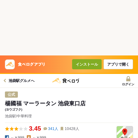
コースで使えるクーポン
戻る
クーポンを利用せず予約する
インストール
アプリで開く
池袋駅グルメへ
ログイン
公式
楊國福 マーラータン 池袋東口店
(ヨウゴフク)
池袋駅/中華料理
3.45
341
人
10428
人
～￥999
～￥999