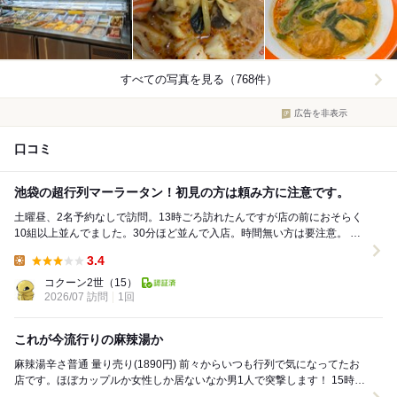
すべての写真を見る（768件）
広告を非表示
口コミ
池袋の超行列マーラータン！初見の方は頼み方に注意です。
土曜昼、2名予約なしで訪問。13時ごろ訪れたんですが店の前におそらく
10組以上並んでました。30分ほど並んで入店。時間無い方は要注意。 少
し前から流行り始めたマーラータン。当...
3.4
Lunch:
コクーン2世
（15）
2026/07 訪問
1回
これが今流行りの麻辣湯か
麻辣湯辛さ普通 量り売り(1890円) 前々からいつも行列で気になってたお
店です。ほぼカップルか女性しか居ないなか男1人で突撃します！ 15時
52分到着。 この時間で...