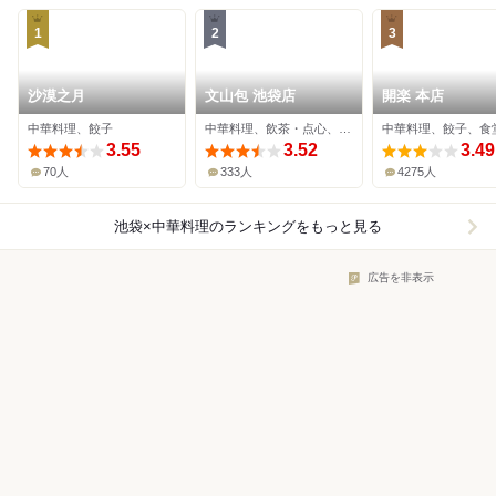
1
2
3
沙漠之月
文山包 池袋店
開楽 本店
中華料理、餃子
中華料理、飲茶・点心、居酒屋
中華料理、餃子、食
3.55
3.52
3.49
70人
333人
4275人
池袋×中華料理
のランキングをもっと見る
広告を非表示