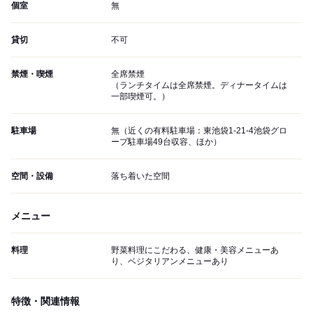
個室
無
貸切
不可
禁煙・喫煙
全席禁煙
（ランチタイムは全席禁煙。ディナータイムは
一部喫煙可。）
駐車場
無（近くの有料駐車場：東池袋1-21-4池袋グロ
ープ駐車場49台収容、ほか）
空間・設備
落ち着いた空間
メニュー
料理
野菜料理にこだわる、健康・美容メニューあ
り、ベジタリアンメニューあり
特徴・関連情報