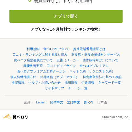
会員登録なし。すぐに利用開始
アプリで開く
アプリなら1ヶ月無料でランキング検索！
利用規約
食べログについて
携帯電話番号認証とは
口コミ・ランキングに対する取り組み
飲食店・飲食企業様向けサービス
食べログ店舗会員について
広告（メーカー・団体様等向け）について
機能改善要望
口コミガイドライン
食べログプレミアム
食べログプレミアム無料クーポン
ネット予約（リクエスト予約）
個人情報保護方針
外部送信（オプトアウト）
特定商取引法に基づく表記
推奨環境
ヘルプ・お問い合わせ
採用情報
企業情報
キーワード一覧
サイトマップ
チェーン一覧
言語：
English
简体中文
繁體中文
한국어
日本語
©Kakaku.com, Inc.