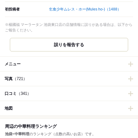
初投稿者
乞食少年ムレス・ホー(Mules ho-)
（1488）
※楊國福 マーラータン 池袋東口店の店舗情報に誤りがある場合は、以下から
ご報告ください。
誤りを報告する
メニュー
写真
（721）
口コミ
（341）
地図
周辺の中華料理ランキング
池袋
×
中華料理
のランキング（点数の高いお店）です。