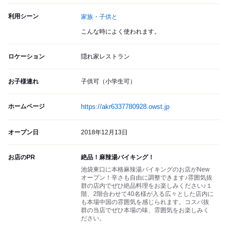
利用シーン
家族・子供と
こんな時によく使われます。
ロケーション
隠れ家レストラン
お子様連れ
子供可（小学生可）
ホームページ
https://akr6337780928.owst.jp
オープン日
2018年12月13日
お店のPR
絶品！麻辣湯バイキング！
池袋東口に本格麻辣湯バイキングのお店がNew
オープン！辛さも自由に調整できます♪雰囲気抜
群の店内でぜひ絶品料理をお楽しみください♪１
階、2階合わせて40名様が入る広々とした店内に
も本場中国の雰囲気を感じられます。コスパ抜
群の当店でぜひ本場の味、雰囲気をお楽しみく
ださい。