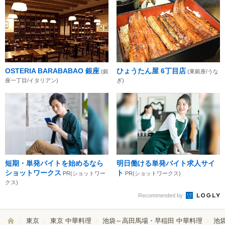
OSTERIA BARABABAO 銀座
ひょうたん屋 6丁目店
(銀
(東銀座/うな
座一丁目/イタリアン)
ぎ)
短期・単発バイトを始めるなら
明日働ける単発バイト求人サイ
ショットワークス
ト
PR(ショットワー
PR(ショットワークス)
クス)
Recommended by
東京
東京 中華料理
池袋～高田馬場・早稲田 中華料理
池