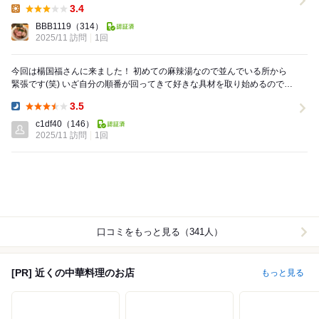
3.4
Lunch:
BBB1119
（314）
2025/11 訪問
1回
今回は楊国福さんに来ました！ 初めての麻辣湯なので並んでいる所から
緊張です(笑) いざ自分の順番が回ってきて好きな具材を取り始めるのです
が、種類が豊富過ぎてめっちゃ悩みまし...
3.5
Dinner:
c1df40
（146）
2025/11 訪問
1回
口コミをもっと見る（341人）
[PR] 近くの中華料理のお店
もっと見る